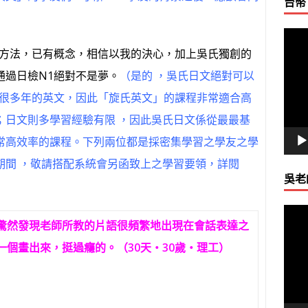
台幣
視
訊
學方法，已有概念，相信以我的決心，加上吳氏獨創的
播
通過日檢N1絕對不是夢。
（是的 ，吳氏日文絕對可以
放
過很多年的英文，因此「旋氏英文」的課程非常適合高
器
；日文則多學習經驗有限 ，因此吳氏日文係從最最基
常高效率的課程。下列兩位都是採密集學習之學友之學
期間 ，敬請搭配系統會另函致上之學習要領，詳閱
吳老
視
驚然發現老師所教的片語很頻繁地出現在會話表達之
訊
播
個畫出來，挺過癮的。（30天‧30歲‧理工）
放
器