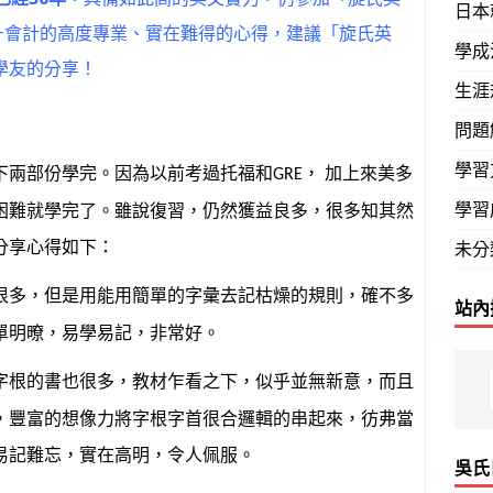
日本
+會計的高度專業、實在難得的心得，建議「旋氏英
學成
學友的分享！
生涯
問題
學習
下兩部份學完。因為以前考過托福和
，
加上來美多
GRE
學習
困難就學完了。雖說復習，仍然獲益良多，很多知其然
未分
分享心得如下：
很多，但是用能用簡單的字彙去記枯燥的規則，確不多
站內
單明暸，易學易記，非常好。
字根的書也很多，教材乍看之下，似乎並無新意，而且
，豐富的想像力將字根字首很合邏輯的串起來，彷弗當
易記難忘，實在高明，令人佩服。
吳氏