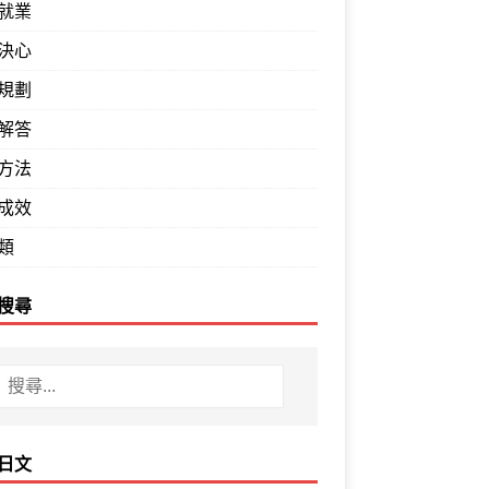
就業
決心
規劃
解答
方法
成效
類
搜尋
日文