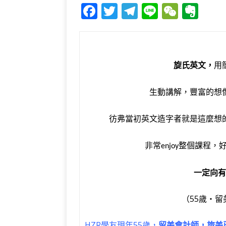
F
T
T
Li
W
E
a
w
el
n
e
v
c
it
e
e
C
e
e
te
g
h
r
旋氏英文，
用
b
r
ra
at
n
o
m
o
生動講解，豐富的想
o
te
k
彷弗當初英文造字者就是這麼想
非常
整個課程，
enjoy
一定向有
（55歲‧留
HZR學友現年55歲，
留美會計師，旅美