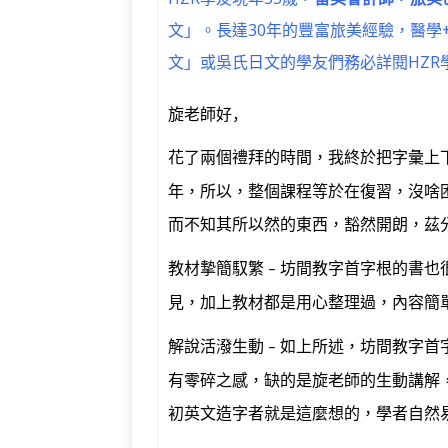
文」。長達30年的豐富旅美經驗，醫學
文」或吳氏日文的學友們務必詳閱HZR
旋老師好，
花了兩個禮拜的時間，我終於把字彙上
年，所以，整個課程等於在復習，沒啥
而不知其所以然的東西，豁然開朗，茲
教材摯簡馭繁
坊間教字首字根的書也
–
見，加上教材都是用心整理過，內容簡
解說活潑生動
如上所述，坊間教字首
–
有零碎之感，缺的是旋老師的生動講解
初英文造字者就是這麼想的，學者自然