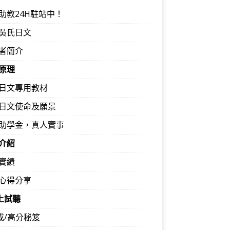
助教24H駐站中！
吳氏日文
者簡介
原理
日文專用教材
日文使命及願景
助學金，真人實事
介紹
實績
心得分享
馬上試聽
速成/高分秘笈