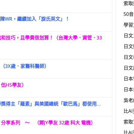
索取
50
 陳WR，繼續加入「旋氏英文」！
學習
日文
和技巧，且學費很划算！（台灣大學．資管．33
日文
日文
（3X歲．家醫科醫師）
日文
日本
伍HS學友）
日本
吳老
學獎得主「羅素」與美國總統「歐巴馬」都使用…
比A
索取
分享系列 ～ （鄭JY學友 32歲 科大 電機）
比A