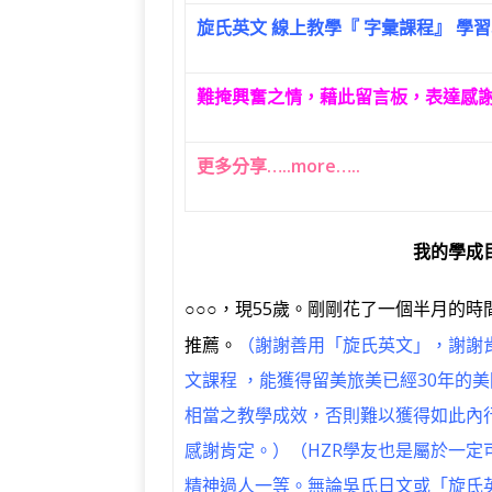
旋氏英文 線上教學『 字彙課程』 學習心
難掩興奮之情，藉此留言板，表達感
更多分享…..more…..
我的學成
，現55歲。剛剛花了一個半月的時
○○○
推薦。
（謝謝善用「旋氏英文」，謝謝
文課程 ，能獲得留美旅美已經30年的
相當之教學成效，否則難以獲得如此內
感謝肯定。）
（HZR學友也是屬於一定
精神過人一等。無論吳氏日文或「旋氏