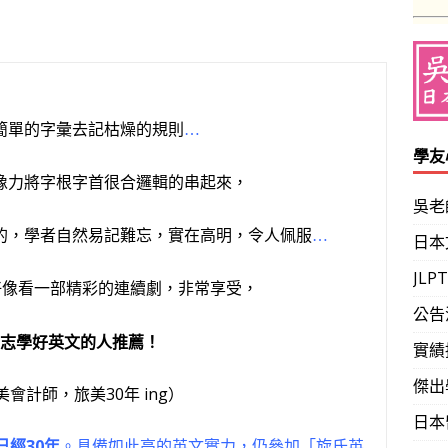
簡單的字彙去記枯燥的規則
…
學友
像力將字根字首很合邏輯的串起來，
吳老
的，學者自然易記難忘，實在高明，令人佩服
…
日本
JL
好像看一部精彩的連續劇，非常享受，
公告
志學好英文的人推薦！
實績
傑出
美會計師，旅美30年 ing）
日本
已經30年
。具備如此高的英文實力，仍參加「旋氏英