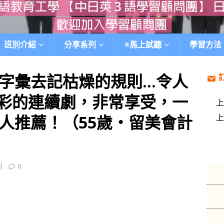
班別介紹
分享系列
⭐️馬上試聽
學習方法
字彙去記枯燥的規則…令人
彩的連續劇，非常享受，一
人推薦！（55歲‧留美會計
劃
0