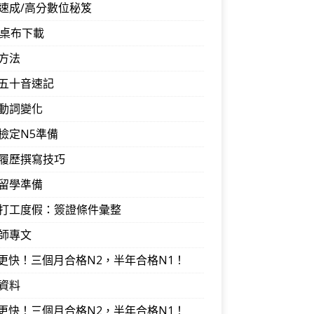
速成/高分數位秘笈
音桌布下載
方法
五十音速記
動詞變化
檢定N5準備
履歷撰寫技巧
留學準備
打工度假：簽證條件彙整
師專文
I更快！三個月合格N2，半年合格N1！
資料
I更快！三個月合格N2，半年合格N1！