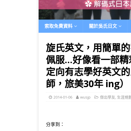
索取免費資料
關於吳氏日文
旋氏英文，用簡單的
佩服…好像看一部精
定向有志學好英文的
師，旅美30年 ing）
2014-01-06
wusjp
傑出學友
,
生涯規
分享到：