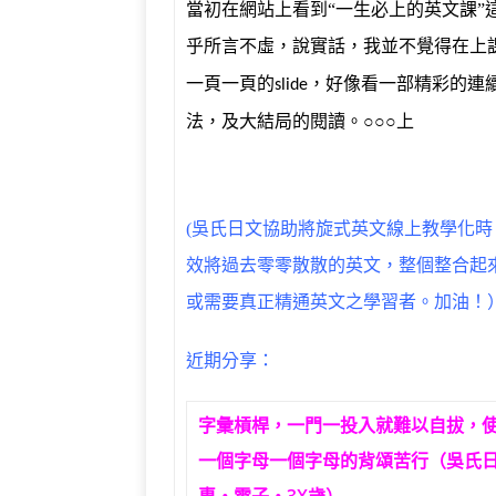
當初在網站上看到“一生必上的英文課
乎所言不虛，說實話，我並不覺得在上
一頁一頁的
，好像看一部精彩的連
slide
法，及大結局的閱讀。
○○○
上
(吳氏日文協助將旋式英文線上教學化
效將過去零零散散的英文，整個整合起
或需要真正精通英文之學習者。加油！
近期分享：
字彙槓桿，一門一投入就難以自拔，
一個字母一個字母的背頌苦行（吳氏日
專‧電子‧3X歲）