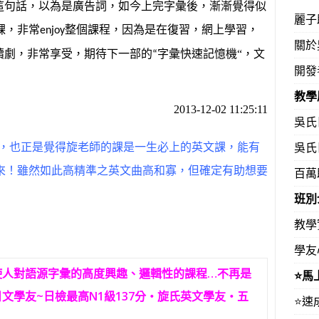
”這句話，以為是廣告詞，如今上完字彙後，漸漸覺得似
麗子
課，非常
整個課程，因為是在復習，網上學習，
enjoy
關於
續劇，非常享受，期待下一部的
字彙快速記憶機“，文
“
開發
教學
2013-12-02 11:25:11
吳氏
吳氏
時，也正是覺得旋老師的課是一生必上的英文課，能有
來！雖然如此高精準之英文曲高和寡，但確定有助想要
百萬
）
班別
教學
學友
使人對語源字彙的高度興趣、邏輯性的課程…不再是
⭐️
文學友~日檢最高N1級137分‧旋氏英文學友‧五
⭐️