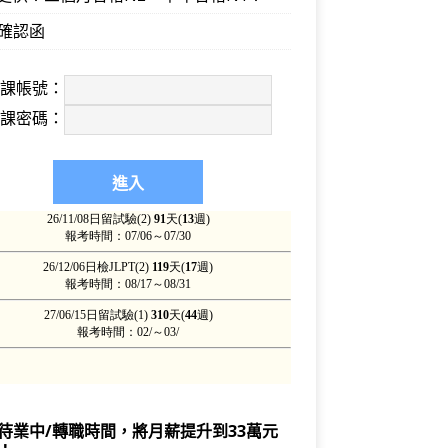
確認函
上課帳號：
上課密碼：
待業中/轉職時間，將月薪提升到33萬元