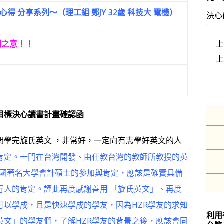
得 分享系列～（理工組 鄭JY 32歲 科技大 電機）
決心
謝之意！！
目標決心讀書計畫確認函
間學完旋氏英文 ，非常好，一定向有志學好英文的人
肯定。一門在台灣開發、由任教台灣的教師所教授的英
美國著名大學會計碩士的參加與肯定，應該是確實具備
行人的肯定。謹此再度感謝善用 「旋氏英文」、再度
可以學成，且是快速學成的學友，因為HZR學友的求知
利用
英文」的學友們，了解HZR學友的背景之後，應該會同