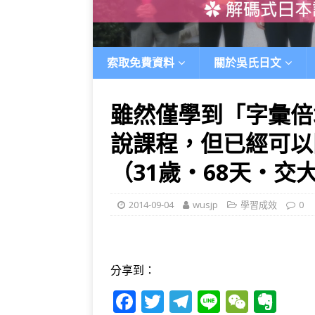
索取免費資料
關於吳氏日文
雖然僅學到「字彙倍
說課程，但已經可以
（31歲‧68天‧交
2014-09-04
wusjp
學習成效
0
分享到：
F
T
T
Li
W
E