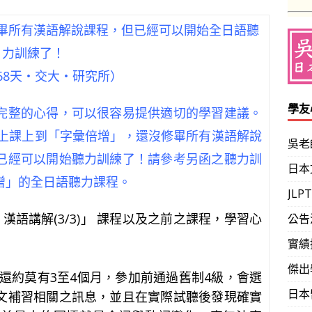
畢所有漢語解說課程，但已經可以開始全日語聽
力訓練了！
68天‧交大‧研究所）
學友
完整的心得，可以很容易提供適切的學習建議。
，僅上課上到「字彙倍增」，還沒修畢所有漢語解說
吳老
已經可以開始聽力訓練了！請參考另函之聽力訓
日本
增」的全日語聽力課程。
JL
」漢語講解(3/3)」 課程以及之前之課程，學習心
公告
實績
傑出
還約莫有
3
至
4
個月，參加前通過舊制
4
級，會選
日本
文補習相關之訊息，並且在實際試聽後發現確實