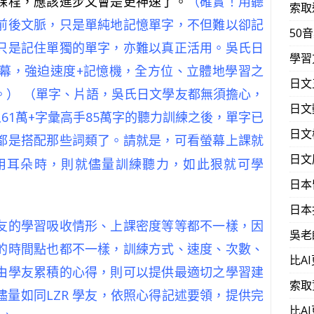
課程，應該進步又會是更神速了。
（確實！用聽
索取
前後文脈，只是單純地記憶單字，不但難以卻記
50
只是記住單獨的單字，亦難以真正活用。吳氏日
學習
字幕，強迫速度+記憶機，全方位、立體地學習之
日文
。） （單字、片語，吳氏日文學友都無須擔心，
日文
人
61
萬+字彙高手85萬字的聽力訓練之後，單字已
日文
都是搭配那些詞類了。請就是，
可看螢幕上課就
日文
用耳朵時，則就儘量訓練聽力，如此狠就可學
日本
日本
友的學習吸收情形、上課密度等等都不一樣，因
吳老
的時間點也都不一樣，訓練方式、速度、次數、
比A
由學友累積的心得，則可以提供最適切之學習建
索取
量如同LZR 學友，依照心得記述要領，提供完
比A