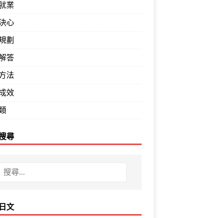
就業
決心
規劃
解答
方法
成效
類
搜尋
日文