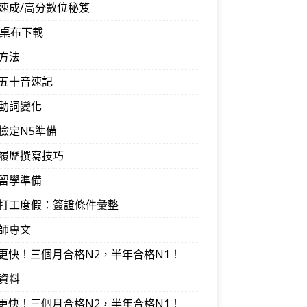
速成/高分數位秘笈
音桌布下載
方法
五十音速記
動詞變化
檢定N5準備
履歷撰寫技巧
留學準備
打工度假：簽證條件彙整
師專文
I更快！三個月合格N2，半年合格N1！
資料
I更快！三個月合格N2，半年合格N1！