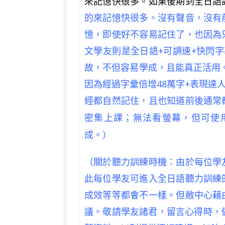
來記憶快很多。如果後期到全日語
的來記憶快很多。沒有聲音，沒有
憶，即使好不容易記住了，也因為
文學友則是全日語+可調速+快閃
故，不但容易學成，且能真正活用
因為經過字彙倍增
48
萬字
+
表現達
經都自然記住，且也知道前後通常
密集上課；無法看螢幕，但可使
成。
）
（關於聽力訓練時機：由於每位學
此每位學友可進入全日語聽力訓練
成效等等都會不一樣。但敝中心藉
議。敬請學友諸君，留言心得時，儘