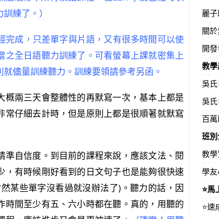
力訓練了。）
麗子
關於
已經完成，只差單字與片語，又有很多時間可以使
開發
增之全日語聽力訓練了。可看螢幕上課就密集上
教學
則就儘量訓練聽力。訓練要領請參考另函。
吳氏
大概兩三天會整體性的再默寫一次，基本上都是
吳氏
非常仔細去計時，但是原則上都是很順著就默寫
百萬
班別
教學
精準自信度。到目前的課程來說，應該文法、閱
少，有時候剛好看到的日文句子也是能夠很快速
學友
當然某些單字沒看過就沒辦法了
)
。聽力的話，因
⭐️
作時間至少有五、六小時都在聽。真的，用聽的
⭐️