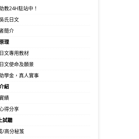
助教24H駐站中！
吳氏日文
者簡介
原理
日文專用教材
日文使命及願景
助學金，真人實事
介紹
實績
心得分享
馬上試聽
速成/高分秘笈