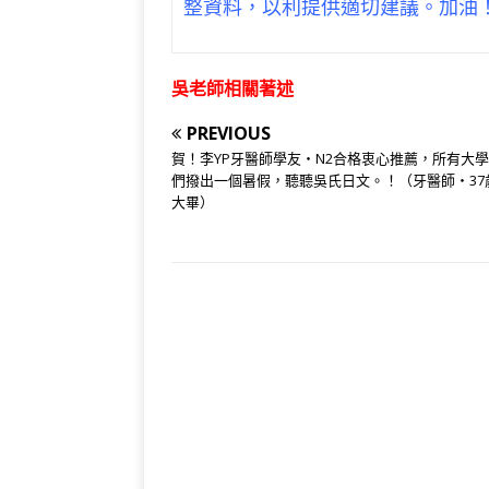
整資料，以利提供適切建議。加油
吳老師相關著述
PREVIOUS
賀！李YP牙醫師學友‧N2合格衷心推薦，所有大
們撥出一個暑假，聽聽吳氏日文。！（牙醫師‧37
大畢）