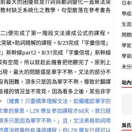
加前最大的困擾就是介詞與動詞變化一直無法突
日本
的教材缺乏系統化之教學，句型散落在參考書各
學成
生涯
二
)
便完成了第一階段文法速成公式的課程。
問題
大突破
+
助詞精解的課程。
8/23
完成「字彙倍增」
學習
增」新幹線
part2
。
8/31
完成「字彙倍增」新幹線
學習
較有空閒，所以就趁此機會把他聽完了。原則上
未分
出現，最大的問題還是單字不熟。文法的部分不
沒有困難，頂多只是因為單字不熟，導致於翻譯
站內
這樣的情況並不常見，因為看多之後，某些非字
。
（確實！只要精準理解文法，如需確認單字的
章的意思。LZR 學友參加課程才68天，就已經
頂多只是因為單字不熟，」且，文法表格助詞用
吳氏
還沒修畢所有漢語課程，但LZR 學友已經可以