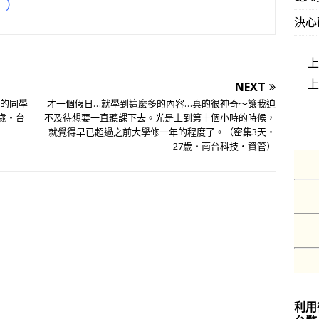
！）
決心
NEXT
學的同學
才一個假日…就學到這麼多的內容…真的很神奇～讓我迫
歲‧台
不及待想要一直聽課下去。光是上到第十個小時的時候，
就覺得早已超過之前大學修一年的程度了。（密集3天‧
27歲‧南台科技‧資管）
利用