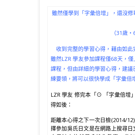
a
w
el
n
e
v
c
it
e
e
C
e
雖然僅學到「字彙倍增」，還沒修
e
te
g
h
r
b
r
ra
at
n
（31歲‧
o
m
o
收到完整的學習心得，藉由如此
o
te
雖然LZR 學友參加課程僅68天
k
課程，但由詳細的學習心得，建議
練要領，將可以很快學成「字彙倍
LZR 學友 修完本「⊙ 「字彙倍增
得如後：
距離本心得之下一次日檢
(2014/12)
擇參加吳氏日文是在網路上搜尋日