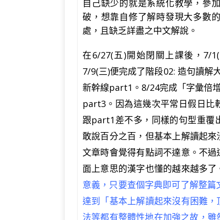
自己缺少的就是系統化教學，參
破，想靠自修了解時發現大多數
處，且缺乏詳盡之中文解說。
在
6/27(
五
)
開始閉關上課後，
7/1(
7/9(
三
)
便完成了階段
02:
造句讀解
新幹線
part1
。
8/24
完成「字彙倍
part3
。因為這幾次平常日假日比
跟
part1
差不多，同樣的句型重覆
敢說百分之百，但基本上解讀起來
文章時會覺得有點詞不達意。不過
面上意思的漢字也懂的越來越多了
意義，只要查個字典即可了解整篇文
達到「基本上解讀起來沒有困難，
法等都有整體性地在加強之故，雖然