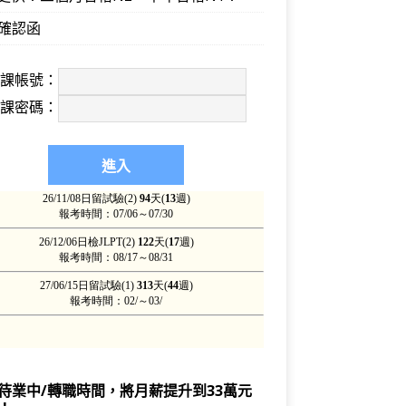
確認函
上課帳號：
上課密碼：
待業中/轉職時間，將月薪提升到33萬元