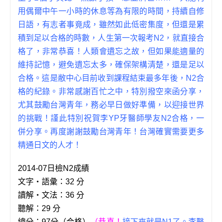
用偶爾中午一小時的休息等為有限的時間，持續自修
日語，有志者事竟成，雖然如此低密集度，但還是累
積到足以合格的時數，人生第一次報考N2，就直接合
格了，非常恭喜！人類會遺忘之故，但如果能適量的
維持記憶，避免遺忘太多，確保架構清楚，還是足以
合格。這是敝中心目前收到課程結束最多年後，N2合
格的紀錄。非常感謝百忙之中，特別撥空來函分享，
尤其鼓勵台灣青年，務必早日做好準備，以迎接世界
的挑戰！謹此特別祝賀李YP牙醫師學友N2合格，一
併分享。再度謝謝鼓勵台灣青年！台灣確實需要更多
精通日文的人才！
2014-07日檢N2成績
文字‧語彙：32 分
讀解‧文法：36 分
聽解：29 分
總分：97分（合格）
（恭喜！
接下來就是N1了。李醫