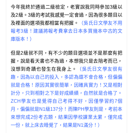
今年我終於通過二級檢定，老實說我同時參加3級以
及2級。3級的考試我感覺一定會過，因為很多題目以
及裡面的選項我都相當有把握。
（吳氏日文學友不用
報考3級！建議將報考費拿去日本多買幾本中古的文
庫版本！）
但是2級就不同，有不少的題目選項並不是那麼有把
握，說是看天書也不為過，本想我只是去陪考而已，
沒想到奇蹟也發生在我身上。
（吳氏日文學友很有
趣，因為以自己的投入，多認為還不會合格，但偏偏
就是合格！原因其實很簡單，因確具實力！又是相對
計分，只到相對之下是好成績績，自然就是合格了。
ZCH學友也是覺得自己考得不好，因僅學習約7個
月，偏偏就是N1級137分！而陳PH學友則是，考前本
來想完成2份考古題，結果因學校課業太累，僅完成
一份，就上床去睡覺了，結果是N1滿分！）