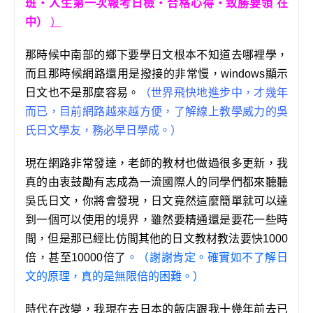
班‧人生第一次報考日檢‧合格心得‧致勝要領 在
中）
）
那時候中南部的鄉下要學日文根本不知道去哪裡學，
而且那時候網路還用是撥接的非常慢，windows顯示
日文也不是那麼容易。
（世界飛快地進步中，才幾年
而已，目前網路越來越方便，了解線上教學威力的吳
氏日文學友，務必早日學成。）
現在網路非常發達，老師的教材也做過很多更新，我
真的由衷鼓勵有志成為一流國際人的同學們都來聽聽
吳氏日文，你將會發現，日文竟然這麼簡單就可以達
到一個可以使用的境界，雖然要精通還是要花一些時
間，但是那已經比仿間其他的日文教材教法要快1000
倍，甚至10000倍了
。（謝謝肯定。確實如不了解日
文的原理，真的是無限倍的困難。）
時代在改變，我現在去日本的飯店跟我十幾年前去已