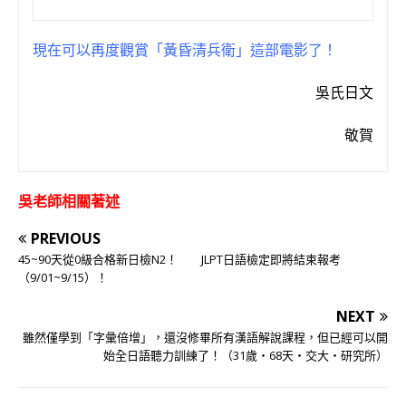
現在可以再度觀賞「黃昏清兵衛」這部電影了！
吳氏日文
敬賀
吳老師相關著述
PREVIOUS
45~90天從0級合格新日檢N2！ JLPT日語檢定即將結束報考
（9/01~9/15）！
NEXT
雖然僅學到「字彙倍增」，還沒修畢所有漢語解說課程，但已經可以開
始全日語聽力訓練了！（31歲‧68天‧交大‧研究所）