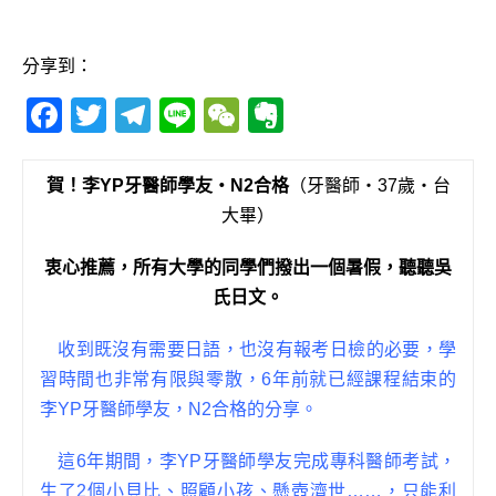
分享到：
F
T
T
Li
W
E
a
w
el
n
e
v
c
it
e
e
C
e
賀！李YP牙醫師學友‧N2合格
（牙醫師‧37歲‧台
e
te
g
h
r
大畢）
b
r
ra
at
n
衷心推薦，所有大學的同學們撥出一個暑假，聽聽吳
o
m
o
氏日文。
o
te
k
收到既沒有需要日語，也沒有報考日檢的必要，學
習時間也非常有限與零散，6年前就已經課程結束的
李YP牙醫師學友，N2合格的分享。
這6年期間，李YP牙醫師學友完成專科醫師考試，
生了2個小貝比、照顧小孩、懸壺濟世……，只能利