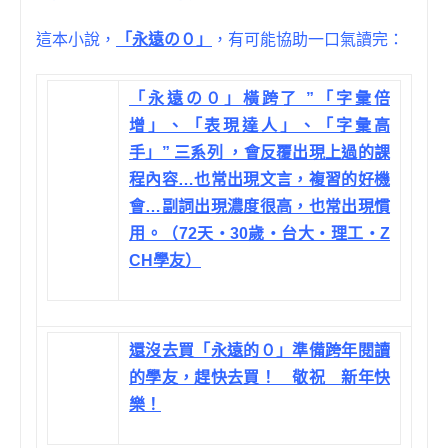
這本小說，
「永遠の０」
，有可能協助一口氣讀完：
「永遠の０」橫跨了 ”「字彙倍
增」、「表現達人」、「字彙高
手」” 三系列 ，會反覆出現上過的課
程內容…也常出現文言，複習的好機
會…副詞出現濃度很高，也常出現慣
用。（72天‧30歲‧台大‧理工‧Z
CH學友）
還沒去買「永遠的０」準備跨年閱讀
的學友，趕快去買！ 敬祝 新年快
樂！