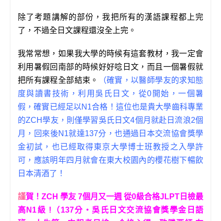
除了考題講解的部份，我把所有的漢語課程都上完
了，不過全日文課程還沒全上完。
我常常想，如果我大學的時候有這套教材，我一定會
利用暑假回南部的時候好好唸日文，而且一個暑假就
把所有課程全部結束。
（確實，以醫師學友的求知態
度與讀書技術，利用吳氏日文，從0開始，一個暑
假，確實已經足以N1合格！這位也是貴大學齒科專業
的ZCH學友，則僅學習吳氏日文4個月就赴日流浪2個
月，回來後N1就達137分，也通過日本交流協會獎學
金初試，也已經取得東京大學博士班教授之入學許
可，應該明年四月就會在東大校園內的櫻花樹下暢飲
日本清酒了！
謹
賀！ZCH 學友 7個月又一週 從0級合格JLPT日檢最
高N1級 !（137分‧吳氏日文交流協會獎學金日語