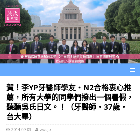
賀！李YP牙醫師學友‧N2合格衷心推
薦，所有大學的同學們撥出一個暑假，
聽聽吳氏日文。！（牙醫師‧37歲‧
台大畢）
2014-09-03
wusjp