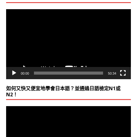
視
訊
播
放
器
00:00
50:34
如何又快又便宜地學會日本語？並通過日語檢定N1或
N2！
視
訊
播
放