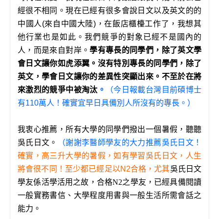
經很不相同。現在已經有很多會說日文以及英文的的
中國人(來自中國大陸)，在飯店櫃檯工作了，我想其
他行業也是如此。我們競爭的對象已經不是國內的
人，而是來自對岸。
學有專長的同學們，除了英文學
會日文讓你如虎添翼。沒有特別專長的同學們，除了
英文，學會日文讓你的差異性突顯出來。不至於在將
來激烈的競爭中被淘汰
。
（今日報載台灣目前碩博士
有110萬人！確實宜早日具備別人所沒有的專長。）
我衷心推薦，所有大學的同學們撥出一個暑假，聽聽
吳氏日文。
（謝謝李醫師學友的大力推薦吳氏日文！
確實，高三升大學的暑假，如有學習吳氏日文，人生
將會很不同！至少都已經足以N2合格，尤其
吳氏日文
學友係活學活用之故，合格N2之學友，已經具備閱讀
一般實務書信、大學程度用書與一般生活所需會話之
能力。