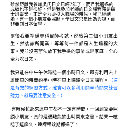
雖然距離我參加吳氏日文已經7年了，而且我通過的
成績也不是很好。但是我參加老師的日文課程時是碩
士班畢業，正是全力要投入職場的時候，我已經結
婚，有一個小朋友要照顧。學日文只是因為興趣，而
非要到日本留學。
爾後我要準備專科醫師考試，然後第二個小朋友出
生，然後診所開業，等等每一件都是人生過程的大
事。我並沒有辦法放下我手邊的事業或是家庭，全心
全力唸日文。
我只能在中午午休時唸一個小時日文，還有利用去上
班開車的時間約半小時在車上聽聽全日文課程。
（這
是有效的練習方式，確實可以多利用開車時間來練習
聽力。就是要注意安全。）
有時候忙起來連中午都不一定有時間，一回到家要照
顧小朋友，真的是很難能抽出時間來念書。結果一唸
唸了這麼久，連課程效期都過了。