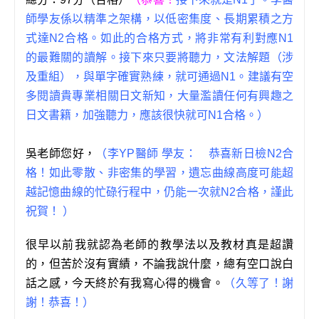
師學友係以精準之架構，以低密集度、長期累積之方
式達N2合格。如此的合格方式，將非常有利對應N1
的最難關的讀解。接下來只要將聽力，文法解題（涉
及重組），與單字確實熟練，就可通過N1。建議有空
多閱讀貴專業相關日文新知，大量濫讀任何有興趣之
日文書籍，加強聽力，應該很快就可N1合格。）
吳老師您好，
（李YP醫師 學友： 恭喜新日檢N2合
格！如此零散、非密集的學習，遺忘曲線高度可能超
越記憶曲線的忙碌行程中，仍能一次就N2合格，謹此
祝賀！ ）
很早以前我就認為老師的教學法以及教材真是超讚
的，但苦於沒有實績，不論我說什麼，總有空口說白
話之感，今天終於有我寫心得的機會。
（久等了！謝
謝！恭喜！）