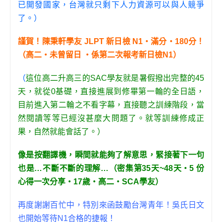
已開發國家，台灣就只剩下人力資源可以與人競爭
了。）
謹
賀！陳秉軒學友 JLPT 新日檢 N1‧
滿分
‧180分！
（高二‧未曾留日 ‧係第二次報考新日檢N1）
（
這位高二升高三的SAC學友就是暑假撥出完整的45
天，就從0基礎，直接進展到修畢第一輪的全日語，
目前進入第二輪之不看字幕，直接聽之訓練階段，當
然閱讀等等已經沒甚麼大問題了。就等訓練修成正
果，自然就能會話了。）
像是按翻譯機，瞬間就能夠了解意思，緊接著下一句
也是…不斷不斷的理解…（密集第35天~48天‧5 份
心得一次分享‧17歲‧高二‧SCA學友）
再度謝謝百忙中，特別來函鼓勵台灣青年！吳氏日文
也開始等待N1合格的捷報！