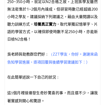
250~350小時，就足以N2合格之故，上班族學友雖然
無法密集於1~2個月內達成，但研習時數已經超過200
小時之學友，建議採納下列建議之，藉由大量閱讀以及
聽力訓練方式，
培養真正實力
，取代單獨記憶單字、片
語的學習方式，以確保即使時數不足250小時，亦能新
日檢N2合格！
吳老師與助教群您們好
ZZT學友，你好。
謝謝來函
：
（
告知學習進展，逐項回覆與後續學習建議如下：）
在此簡單述說一下自己的狀況
：
這
個月裡接連發生奇妙驚喜的事，而且還不少，讓我
1
著實感到開心和驚訝。