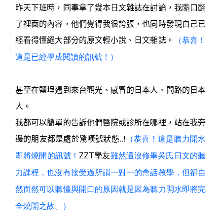
昨天下班時，同事拿了幾本日文雜誌在討論，我隨口翻
了裡面的內容，他們覺得我很誇張，也同時發現自己已
經看得懂絕大部分的原文輕小說、日文雜誌。
（恭喜！
這是已經學成閱讀的訊號！）
甚至在鹽埕遇到來台觀光、感冒的日本人、問路的日本
人。
我都可以簡單的告訴他們醫院或診所在哪裡，站在我旁
邊的朋友都是處於驚嘆號狀態
..!
（恭喜！這是聽力開水
ZZT學友
即將燒開的訊號！
雖然還沒修畢吳氏日文的聽
力課程，也沒有接受過所謂一對一的會話教學，但卻自
然而然可以聽懂與開口的原因就是因為聽力開水即將完
全燒開之故。）