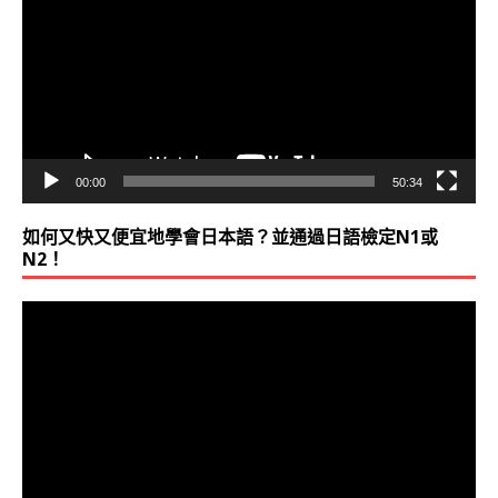
播
放
器
00:00
50:34
如何又快又便宜地學會日本語？並通過日語檢定N1或
N2！
視
訊
播
放
器