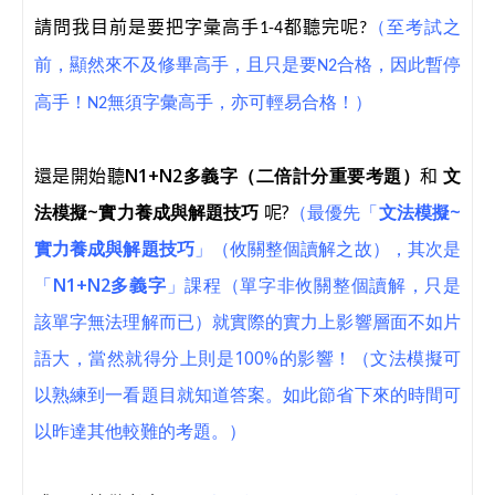
請問我目前是要把字彙高手
都聽完呢
1-4
?
（至考試之
前，顯然來不及修畢高手，且只是要N2合格，因此暫停
高手！N2無須字彙高手，亦可輕易合格！）
還是開始聽
N1+N2
多義字（二倍計分重要考題）
和
文
法模擬
~
實力養成與解題技巧
呢
?
（最優先「
文法模擬
~
實力養成與解題技巧
」（攸關整個讀解之故），其次是
「
N1+N2
多義字
」
課程（單字非攸關整個讀解，只是
該單字無法理解而已）就實際的實力上影響層面不如片
語大，當然就得分上則是100%的影響！（文法模擬可
以熟練到一看題目就知道答案。如此節省下來的時間可
以昨達其他較難的考題。）