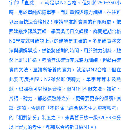
字的「直感」，就足以N2合格。但如將250~350小
時，用於單純記憶單字，而非量獨與聽力訓練，往往難
以反而快速合格N2！務請學友將寶貴的有限時間，依
照建議步驟與要領，學習吳氏日文課程。詳閱近期合格
N2學友就可確認上述的建議是正確的。多是確實將文
法與讀解學成，然後將僅剩的時間，用於聽力訓練，雖
然上班很忙碌，考前無法確實完成聽力訓練，但藉由確
實的文法、量讀所培養的實力，就足以N2合格！但在
此要再度提醒：N2雖然即使聽力、單字等等未及熟
練，也照樣可以輕易合格，但N1則不但文法、讀解、
片語、聽力，都必須熟練之外，更需要更多的量讀+廣
讀+速讀。否則在「不排除已經合格考生之重複報考」
的「相對計分」制度之下，未具舊日檢一級320~330分
以上實力的考生，都難以合格新日檢N1。）