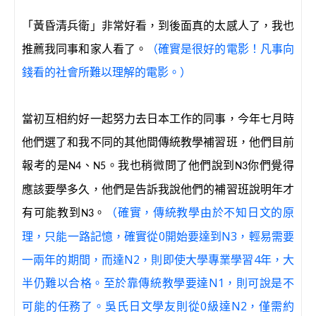
「黃昏清兵衛」非常好看，到後面真的太感人了，我也
推薦我同事和家人看了。
（確實是很好的電影！凡事向
錢看的社會所難以理解的電影。）
當初互相約好一起努力去日本工作的同事，今年七月時
他們選了和我不同的其他間傳統教學補習班，他們目前
報考的是
、
。我也稍微問了他們說到
你們覺得
N4
N5
N3
應該要學多久，他們是告訴我說他們的補習班說明年才
有可能教到
。
（確實，傳統教學由於不知日文的原
N3
理，只能一路記憶，確實從0開始要達到N3，輕易需要
一兩年的期間，而達N2，則即使大學專業學習4年，大
半仍難以合格。至於靠傳統教學要達N1，則可說是不
可能的任務了。吳氏日文學友則從0級達N2，僅需約