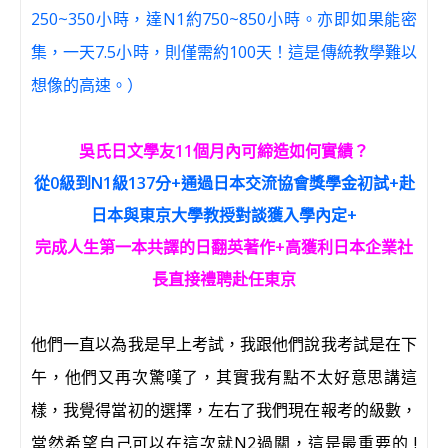
250~350小時，達N1約750~850小時。亦即如果能密
集，一天7.5小時，則僅需約100天！這是傳統教學難以
想像的高速。）
吳氏日文學友11個月內可締造如何實績？
從0級到N1級137分+通過日本交流協會獎學金初試+赴
日本與東京大學教授對談獲入學內定+
完成人生第一本共譯的日翻英著作+高獲利日本企業社
長直接禮聘赴任東京
他們一直以為我是早上考試，我跟他們說我考試是在下
午，他們又再次驚嘆了，其實我有點不太好意思講這
樣，我覺得當初的選擇，左右了我們現在報考的級數，
當然希望自己可以在這次就N2過關，這是最重要的 !