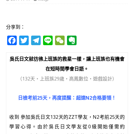
分享到：
F
T
T
Li
W
E
a
w
el
n
e
v
c
it
e
e
C
e
吳氏日文就彷彿上班族的救星一樣，讓上班族也有機會
e
te
g
h
r
在短時間學會日語。
b
r
ra
at
n
（132天‧上班族29歲‧高鳳數位‧遊戲設計）
o
m
o
o
te
日檢考前25天，再度提醒：超速N2合格要領！
k
收到 參加吳氏日文132天的ZZT學友，N2考前25天的
學習心得。由於吳氏日文學友從0級開始僅需約