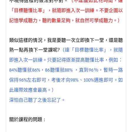
不曉得這樣的做法對不對。
（不建議如此花時間，達
「目標聽懂比率」，就隨即進入次一訓練。不要企圖以
記憶學成聽力，聽的數量足夠，就自然可學成聽力。）
類似這樣的情況，我是要聽一次立即換下一堂，還是聽
熟一點再換下一堂課呢
?
（
達「目標聽懂比率」，就隨
即進入次一訓練。只要記得逐漸提高聽懂比率，例如：
84%聽懂就86%，86聽懂就88% ，直到96％，暫時一路
保持96%左右即可，考後才向98%、100%邁進即可。如
此邊際效應會最高。）
深怕自己聽了之後忘記了。
關於課程的問題
：