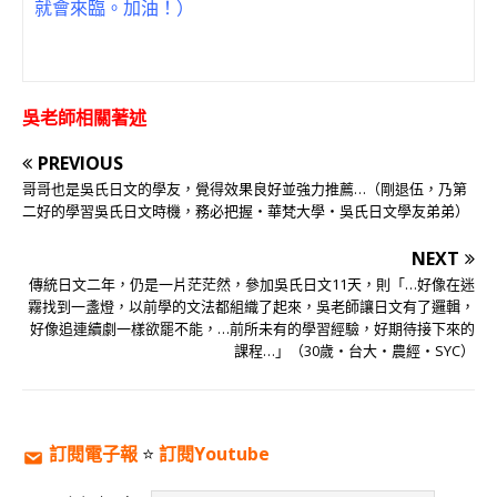
就會來臨。加油！）
吳老師相關著述
PREVIOUS
哥哥也是吳氏日文的學友，覺得效果良好並強力推薦…（剛退伍，乃第
二好的學習吳氏日文時機，務必把握‧華梵大學‧吳氏日文學友弟弟）
NEXT
傳統日文二年，仍是一片茫茫然，參加吳氏日文11天，則「…好像在迷
霧找到一盞燈，以前學的文法都組織了起來，吳老師讓日文有了邏輯，
好像追連續劇一樣欲罷不能，…前所未有的學習經驗，好期待接下來的
課程…」（30歲‧台大‧農經‧SYC）
訂閱電子報
⭐️
訂閱Youtube