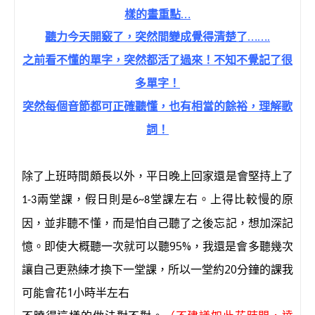
樣的畫重點…
聽力今天開竅了，突然間變成覺得清楚了
…….
之前看不懂的單字，突然都活了過來！不知不覺記了很
多單字！
突然每個音節都可正確聽懂，也有相當的餘裕，理解歌
詞！
除了上班時間頗長以外，平日晚上回家還是會堅持上了
兩堂課，假日則是
堂課左右。上得比較慢的原
1-3
6~8
因，並非聽不懂，而是怕自己聽了之後忘記，想加深記
憶。即使大概
聽一次就可以聽
95%
，我還是會多聽幾次
讓自己更熟練才換下一堂課，所以一堂約
20
分鐘的課我
可能會花
1
小時半左右