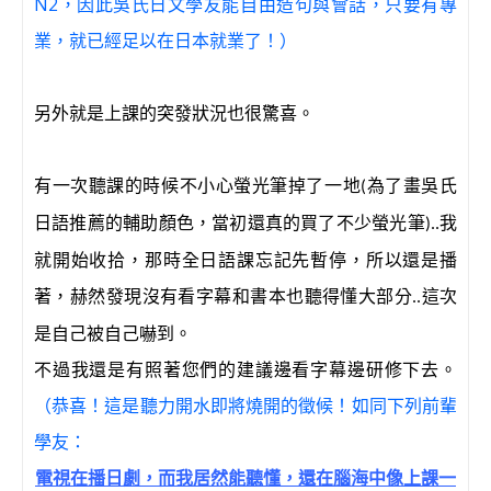
N2，因此吳氏日文學友能自由造句與會話，只要有專
業，就已經足以在日本就業了！）
另外就是上課的突發狀況也很驚喜。
有一次聽課的時候不小心螢光筆掉了一地
為了畫吳氏
(
日語推薦的輔助顏色，當初還真的買了不少螢光筆
我
)..
就開始收拾，那時全日語課忘記先暫停，所以還是播
著，赫然發現沒有看字幕和書本也聽得懂大部分
這次
..
是自己被自己嚇到。
不過我還是有照著您們的建議邊看字幕邊研修下去。
（恭喜！這是聽力開水即將燒開的徵候！如同下列前輩
學友：
電視在播日劇，而我居然能聽懂，還在腦海中像上課一