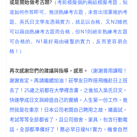
或是開始做考古題
?
（考前模擬個約兩組模擬考題，知
道如何作答即可。無須熟練考古題，未曾出現重複的考
題。吳氏日文學友憑藉實力，就足以合格。又N2雖然
可以藉由熟練考古題而合格，但N1則絕非熟練考古題
可合格的。N1最好藉由確鑿的實力，反而更容易合
格！）
再次感謝您們的建議與指導，感恩。
（謝謝善用課程！
謝謝肯定。再請繼續加油！莊學友日昨搭飛機赴日上班
去了！25歲之前都在大學裡念書，之後加入吳氏日文，
快速學成日文與締造自己的實績，人生第一份工作，竟
然就是在東京！日本公司老闆自己聘用之故，連面試，
考試等等全部都省了，且公司宿舍、家具，包含行動電
話，全部都準備好了！務必早日達N1實力，機會自然