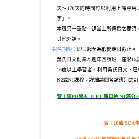
天～
170
天的時間可以利用上課專用
字」。
本班另一重點：課堂上所傳授之要領
其他外語。
報名期限：
即日起至寒假開始日截止。
吳氏日文創業
25
週年回饋班，僅限
16
16
歲以上學習者，利用吳氏日文，已
N2
或
N1
課程。詳細請閱各該班別之訂
賀！陳
PH
學友
JLPT
新日檢
N1
滿分
‧
賀！
18
歲
SCA