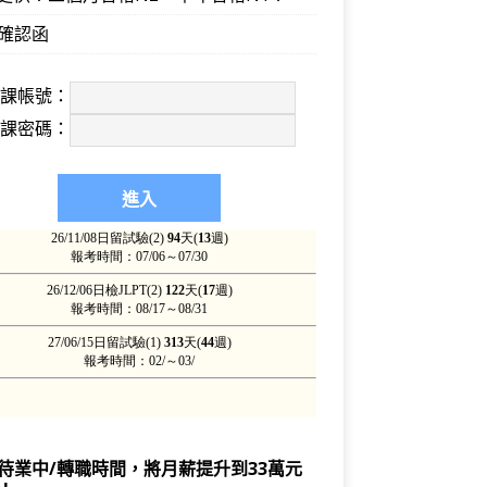
確認函
上課帳號：
上課密碼：
待業中/轉職時間，將月薪提升到33萬元