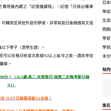
日本
之專用機內藏之「記憶機課程」，記憶「日檢必備單
學成
生涯
，可轉用至其他外語的學習，非常有助日後精通英文或
問題
學習
學習
歲以下學子（憑學生證）。
未分
經可以合格日檢或次高級
N2以上級等
之故，請改參加
購單。
站內
180
分！（
16.5
歲‧高二‧未曾留日
‧係第二次報考新日檢
N1
）
學友
JLPT
日檢最高級
N1
合格！
吳氏