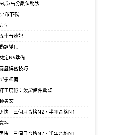
速成/高分數位秘笈
音桌布下載
方法
五十音速記
動詞變化
檢定N5準備
履歷撰寫技巧
留學準備
打工度假：簽證條件彙整
師專文
I更快！三個月合格N2，半年合格N1！
資料
I更快！三個月合格N2，半年合格N1！