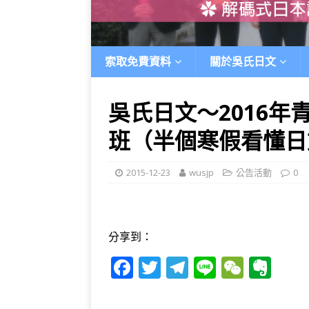
索取免費資料
關於吳氏日文
吳氏日文～2016
班（半個寒假看懂日
2015-12-23
wusjp
公告活動
0
分享到：
F
T
T
Li
W
E
a
w
el
n
e
v