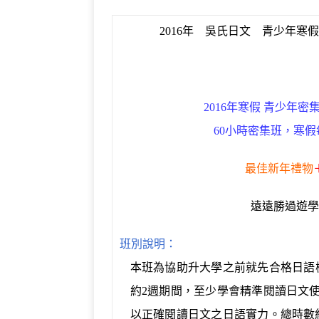
c
it
e
e
C
e
e
te
g
h
r
2016年 吳氏日文 青少年
b
r
ra
at
n
o
m
o
o
te
k
2016
年寒假 青少年密
60
小時密集班，寒假
最佳新年禮物
遠遠勝過遊學
班別說明：
本班為協助升大學之前就先合格日語
約
2
週期間，至少學會精準閱讀日文
以正確閱讀日文之日語實力。總時數