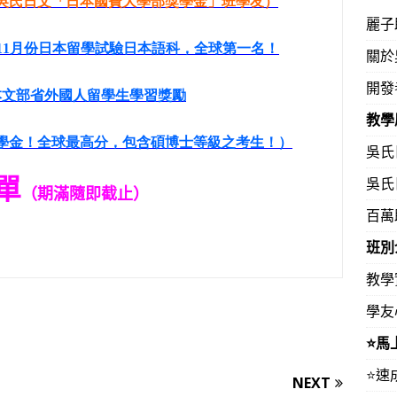
‧吳氏日文「日本國費大學部獎學金」班學友）
麗子
11
月份日本留學試驗
日本語科，全球第一名！
關於
開發
本文部省外國人留學生學習獎勵
教學
獎學金！全球最高分，包含碩博士等級之考生！）
吳氏
單
吳氏
（期滿隨即截止）
百萬
班別
教學
學友
⭐️
⭐️
NEXT