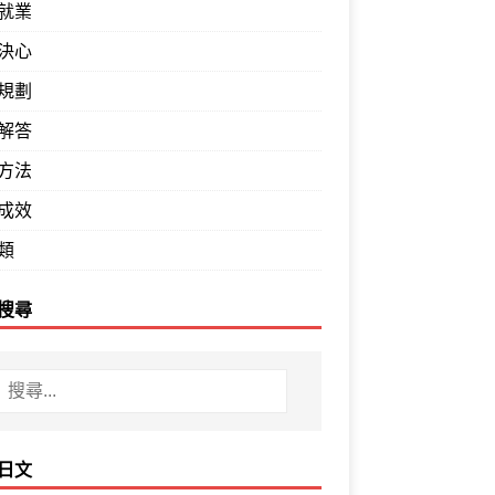
就業
決心
規劃
解答
方法
成效
類
搜尋
日文