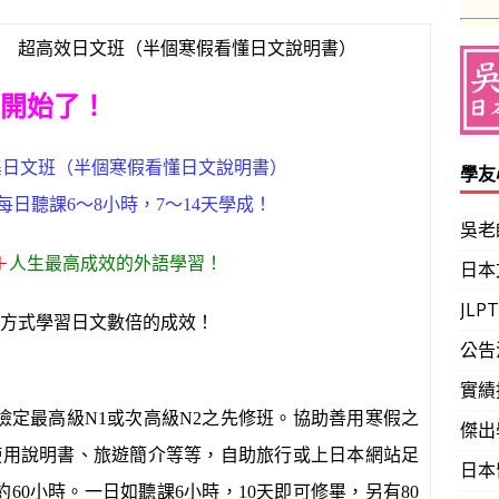
寒假 超高效日文班（半個寒假看懂日文說明書）
開始了！
集日文班（半個寒假看懂日文說明書）
學友
每日聽課
6
～
8
小時，
7
～
14
天學成！
吳老
＋
人生最高成效的外語學習！
日本
JL
方式學習日文數倍的成效！
公告
實績
檢定最高級
N1
或次高級
N2
之先修班。協助善用寒假之
傑出
使用說明書、旅遊簡介等等，自助旅行或上日本網站足
日本
約
60
小時。一日如聽課
6
小時，
10
天即可修畢，另有
80