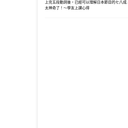
上完五段動詞後，已經可以理解日本節目的七八成
太神奇了！～學友上課心得