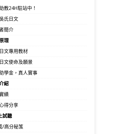
助教24H駐站中！
吳氏日文
者簡介
原理
日文專用教材
日文使命及願景
助學金，真人實事
介紹
實績
心得分享
馬上試聽
速成/高分秘笈