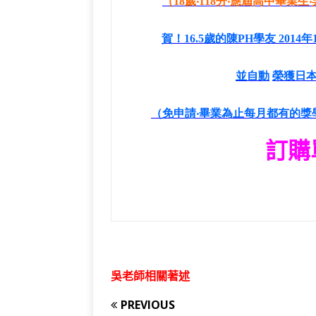
（
18
歲‧
118
分‧應屆高中畢業生
賀！
16.5
歲的陳
PH
學友
2014
年
並自動
榮獲
日
（免申請‧畢業為止每月都有的
訂購
吳老師相關著述
PREVIOUS