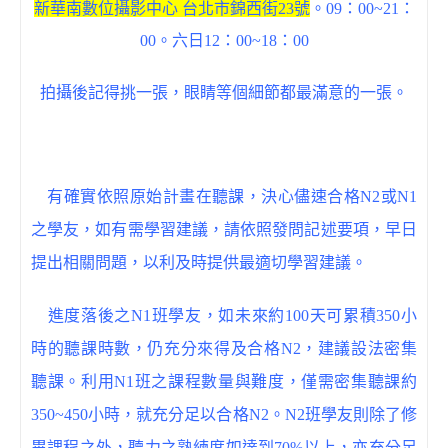
新華南數位攝影中心 台北市錦西街23號
。09：00~21：
00。六日12：00~18：00
拍攝後記得挑一張，眼睛等個細節都最滿意的一張。
有確實依照原始計畫在聽課，決心儘速合格N2或N1
之學友，如有需學習建議，請依照發問記述要項，早日
提出相關問題，以利及時提供最適切學習建議。
進度落後之N1班學友，如未來約100天可累積350小
時的聽課時數，仍充分來得及合格N2，建議設法密集
聽課。利用N1班之課程數量與難度，僅需密集聽課約
350~450小時，就充分足以合格N2。N2班學友則除了修
畢課程之外，聽力之熟練度如達到70%以上，亦充分足