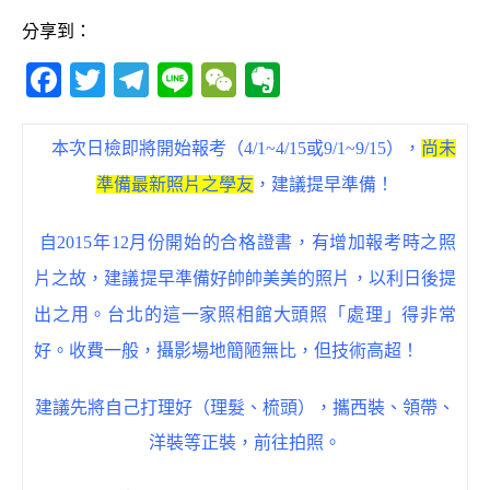
分享到：
F
T
T
Li
W
E
a
w
el
n
e
v
c
it
e
e
C
e
本次日檢即將開始報考（4/1~4/15或9/1~9/15），
尚未
e
te
g
h
r
準備最新照片之學友
，建議提早準備！
b
r
ra
at
n
o
m
o
自2015年12月份開始的合格證書，有增加報考時之照
o
te
片之故，建議提早準備好帥帥美美的照片，以利日後提
k
出之用。台北的
這一家照相館大頭照「處理」得非常
好。收費一般，攝影場地簡陋無比，但技術高超！
建議先將自己打理好（理髮、梳頭），攜西裝、領帶、
洋裝等正裝，前往拍照。