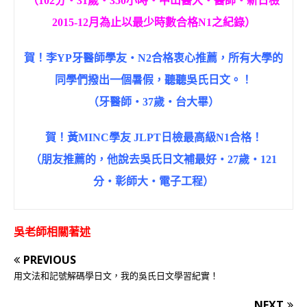
（102分‧31歲‧350小時‧中山醫大‧醫師‧新日檢
2015-12月為止以最少時數合格N1之紀錄）
賀！李YP牙醫師學友‧N2合格衷心推薦，所有大學的
同學們撥出一個暑假，聽聽吳氏日文。！
（牙醫師‧37歲‧台大畢）
賀！黃MINC學友 JLPT日檢最高級N1合格！
（朋友推薦的，他說去吳氏日文補最好‧27歲‧121
分‧彰師大‧電子工程）
吳老師相關著述
PREVIOUS
用文法和記號解碼學日文，我的吳氏日文學習紀實！
NEXT