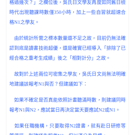
格過幾次？」之欄位後，吳氏日文學友再度如同舊日檢
時代出現聽課時數僅350小時，加上一些自習就超速合
格N1之學友。
由於統計所需之標本數量還不足之故，目前仍無法確
認到底是讀書技術超優，還是確實已經導入「排除了已
經合格之重考生成績」後之「相對計分」之故。
故對於上述兩位可密集之學友，吳氏日文尚無法明確
地建議該報考N1與否？但建議如下：
如果不確定是否真能依照計畫聽滿時數，則建議同時
報考N1與N2，應試當日再決定當天要應試N2或N1。
如果任職機構，只要取得N2證書，就有赴日研修等