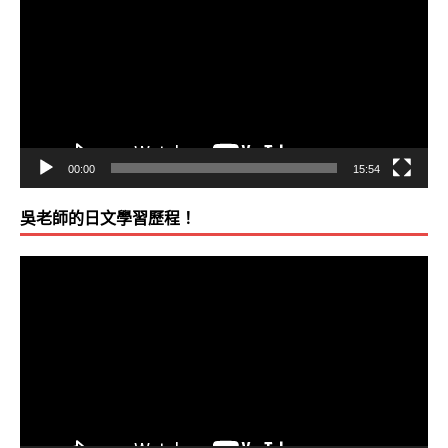
播
放
器
00:00
15:54
吳老師的日文學習歷程！
視
訊
播
放
器