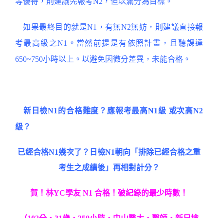
等優待，則建議先報考N2，但以滿分為目標。
如果最終目的就是N1，有無N2無妨，則建議直接報
考最高級之N1。當然前提是有依照計畫，且聽課達
650~750小時以上。以避免因微分差異，未能合格。
新日檢N1的合格難度？應報考最高N1級 或次高N2
級？
已經合格N1幾次了？日檢N1朝向「排除已經合格之重
考生之成績後」再相對計分？
賀！林YC學友 N1 合格！破紀錄的最少時數！