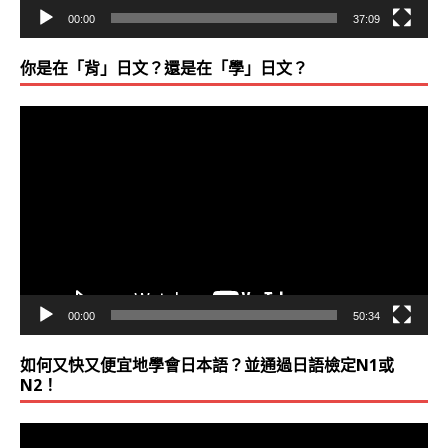
00:00
37:09
你是在「背」日文？還是在「學」日文？
視
訊
播
放
器
00:00
50:34
如何又快又便宜地學會日本語？並通過日語檢定N1或
N2！
視