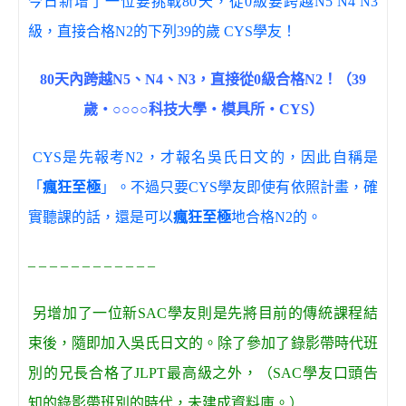
今日新增了一位要挑戰80天，從0級要跨越N5 N4 N3
級，直接合格N2的下列39的歲 CYS學友！
80天內跨越N5、N4、N3，直接從0級合格N2！（39
歲‧○○○○科技大學‧模具所‧CYS）
CYS是先報考N2，才報名吳氏日文的，因此自稱是
「
瘋狂至極
」。不過只要CYS學友即使有依照計畫，確
實聽課的話，還是可以
瘋狂至極
地合格N2的。
– – – – – – – – – – – –
另增加了一位新SAC學友則是先將目前的傳統課程結
束後，隨即加入吳氏日文的。
除了參加了錄影帶時代班
別的兄長合格了JLPT最高級之外，（
SAC學友
口頭告
知的錄影帶班別的時代，未建成資料庫。）