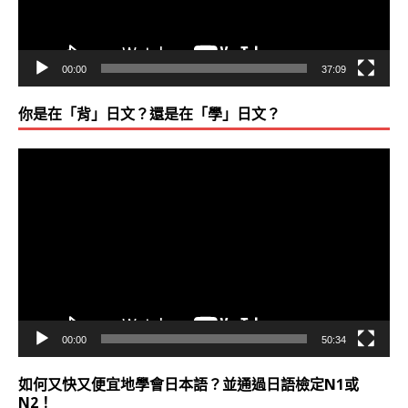
00:00
37:09
你是在「背」日文？還是在「學」日文？
視
訊
播
放
器
00:00
50:34
如何又快又便宜地學會日本語？並通過日語檢定N1或
N2！