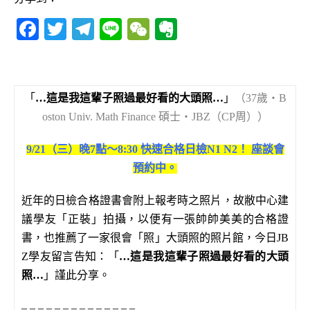
F
T
T
Li
W
E
a
w
el
n
e
v
c
it
e
e
C
e
e
te
g
h
r
「
…
這是我這輩子照過最好看的大頭照
…
」
（37歲‧B
b
r
ra
at
n
oston Univ. Math Finance 碩士‧JBZ（CP周））
o
m
o
9/21（三）晚7點～8:30 快速合格日檢N1 N2！ 座談會
o
te
預約中。
k
近年的日檢合格證書會附上報考時之照片，故敝中心建
議學友「正裝」拍攝，以便有一張帥帥美美的合格證
書，也推薦了一家很會「照」大頭照的照片館，今日JB
Z學友留言告知：「
…
這是我這輩子照過最好看的大頭
照
…
」謹此分享。
– – – – – – – – – – – – – –