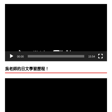
視
訊
播
放
器
00:00
15:54
吳老師的日文學習歷程！
視
訊
播
放
器