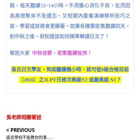
假，每天聽課12~14小時。不用擔心消化不良，反而因
為高密集來不及遺忘，又短期內重複演練解析技巧之
故，學習成效將會更顯著。如果有確實密集聽課四天，
則中秋之後，就知道該如何精準解讀日文了！
敬祝大家
中秋佳節
，
密集聽課愉快！
吳氏日文學友，到底聽課幾小時，就可從0級合格目前
（2016）之JLPT日檢次高級N2 或最高級 N1？
吳老師相關著述
PREVIOUS
語言學校不能教你的事……