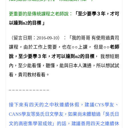
更重要的是傳統課程之老師說：
「至少要學３年，才可
以達到n2的目標 」
（留言日期：2016-09-10）：
「我的哥哥
有使用過貴司
課程，由於工作上需要，也在
○○
上課， 但是
○○
老師
說，至少要學３年，才可以達到n2的目標
， 我想短期
內，至少能看懂，聽懂，能與日本人溝通，所以想試試
看，貴司教材看看。
– – – – – – – – – – – –
接下來有四天的之中秋連續休假，建議CYS學友、
CANS
學友等
吳氏日文學友，如果尚未體驗過「吳氏日
文的高密集學習成效」的話，建議善用四天之連續休