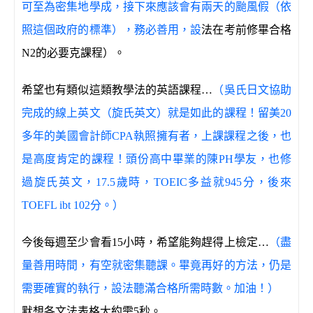
可至為密集地學成，接下來應該會有兩天的颱風假（依
照這個政府的標準），務必善用，設
法在考前修畢合格
N2的必要克課程）。
希望也有類似這類教學法的英語課程…
（吳氏日文協助
完成的線上英文（旋氏英文）就是如此的課程！留美20
多年的美國會計師CPA執照擁有者，上課課程之後，也
是高度肯定的課程！頭份高中畢業的陳PH學友，也修
過旋氏英文，17.5歲時，TOEIC多益就945分，後來
TOEFL ibt 102分。）
今後每週至少會看15小時，希望能夠趕得上檢定…
（盡
量善用時間，有空就密集聽課。畢竟再好的方法，仍是
需要確實的執行，設法聽滿合格所需時數。加油！）
默想各文法表格大約需5秒。