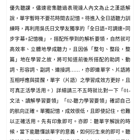
優先聽課，儘速密集聽過表現達人內文為止之漢語解
說，單字暫時不要花時間去記憶。待進入全日語聽力訓
練時，再利用吳氏日文學友獨享的「全日語+可調速+同
步字幕+記憶機」，搭配所學到的解析要領，自然就可
高效率、立體地學成聽力，且因係「整句、整段，整
篇」地在學習之故，將可知道前後所搭配的助詞、動
詞、形容詞、副詞、連接詞……，亦即連單字、片語將
互相呼應與提醒，單字（片語）之學習成效方更好，且
可真正活學活用。）詳細請三不五時就比對一下「01-
文法、讀解學習要領」「02-聽力學習要領」確認自己
的航向正確。單獨記憶，成效很低，且即使記住，也難
以正確活用。先有印象即可。亦即：聽單字解說的時
候，當下能聽懂該單字的意義，如何衍生來的即可。聽