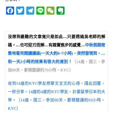
F
T
T
Li
W
E
a
w
el
n
e
v
c
it
e
e
C
e
e
te
g
h
r
沒想到最難的文章竟只是如此
…
只要透過吳老師的解
b
r
ra
at
n
碼，
…
也可迎刃而解
…
有踏實進步的感覺
…
中秋假期密
o
m
o
集地看完閱讀講座(一天大約6~7小時)，突然發現到，
…
o
te
和一天2小時的效果有很大的差別！
（14歲‧國三‧參
k
加60天‧累積聽課約70小時‧KYC）
收到14歲的KYC學友修畢文言文的心得，謹此回覆，
一併分享。14歲的4歲的KYC學友，計畫留學日本的大
學。（14歲‧國三‧參加60天‧累積聽課約63小時‧
KYC）