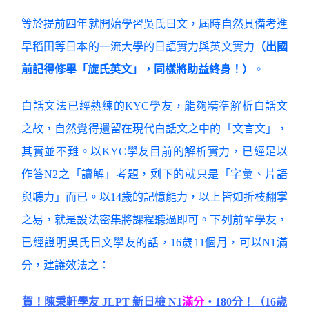
等於提前四年就開始學習吳氏日文，屆時自然具備考進
早稻田等日本的一流大學的日語實力與英文實力
（出國
前記得修畢「旋氏英文」，同樣將助益終身！）
。
白話文法已經熟練的KYC學友，能夠精準解析白話文
之故，自然覺得遺留在現代白話文之中的「文言文」，
其實並不難。以KYC學友目前的解析實力，已經足以
作答N2之「讀解」考題，剩下的就只是「字彙、片語
與聽力」而已。以14歲的記憶能力，以上皆如折枝翻掌
之易，就是設法密集將課程聽過即可。下列前輩學友，
已經證明吳氏日文學友的話，16歲11個月，可以N1滿
分，建議效法之：
賀！陳秉軒學友 JLPT 新日檢 N1
滿分
‧180分！（16歲