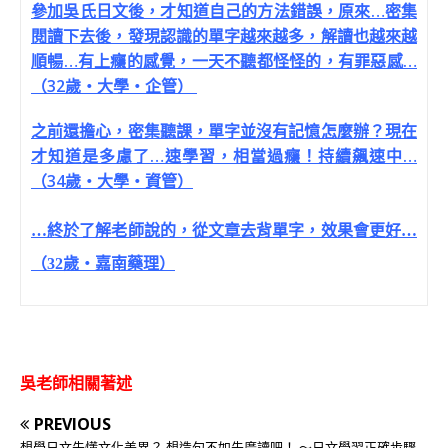
參加吳氏日文後，才知道自己的方法錯誤，原來…密集
閱讀下去後，發現認識的單字越來越多，解讀也越來越
順暢…有上癮的感覺，一天不聽都怪怪的，有罪惡感…
（32歲‧大學‧企管）
之前還擔心，密集聽課，單字並沒有記憶怎麼辦？現在
才知道是多慮了…速學習，相當過癮！持續飆速中…
（34歲‧大學‧資管）
…終於了解老師說的，從文章去背單字，效果會更好…
（32歲‧嘉南藥理）
吳老師相關著述
PREVIOUS
想學日文先懂文化差異？ 想造句不如先廣讀吧！ ～日文學習正確步驟