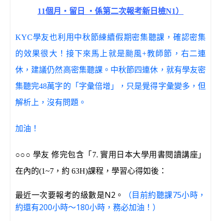
11個月‧留日 ‧係第二次報考新日檢N1）
KYC學友也利用中秋節練續假期密集聽課，確認密集
的效果很大！接下來馬上就是颱風+教師節，右二連
休，建議仍然高密集聽課。中秋節四連休，就有學友密
集聽完48萬字的「字彙倍增」，只是覺得字彙變多，但
解析上，沒有問題。
加油！
○○○
學友 修完包含「7. 實用日本大學用書閱讀講座」
在內的(1~7，約 63H)課程，學習心得如後：
最近一次要報考的級數是N2。
（目前約聽課75小時，
約還有200小時～180小時，務必加油！）