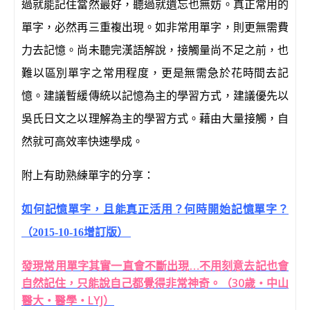
過就能記住當然最好，聽過就遺忘也無妨。真正常用的
單字，必然再三重複出現。如非常用單字，則更無需費
力去記憶。尚未聽完漢語解說，接觸量尚不足之前，也
難以區別單字之常用程度，更是無需急於花時間去記
憶。建議暫緩傳統以記憶為主的學習方式，建議優先以
吳氏日文之以理解為主的學習方式。藉由大量接觸，自
然就可高效率快速學成。
附上有助熟練單字的分享：
如何記憶單字，且能真正活用？何時開始記憶單字？
（2015-10-16增訂版）
發現常用單字其實一直會不斷出現…不用刻意去記也會
自然記住，只能說自己都覺得非常神奇。（30歲‧中山
醫大‧醫學‧LYJ）