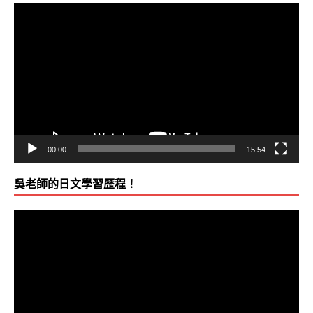
視
訊
播
放
器
00:00
15:54
吳老師的日文學習歷程！
視
訊
播
放
器