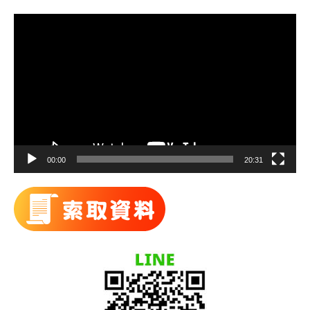
視
訊
播
放
器
00:00
20:31