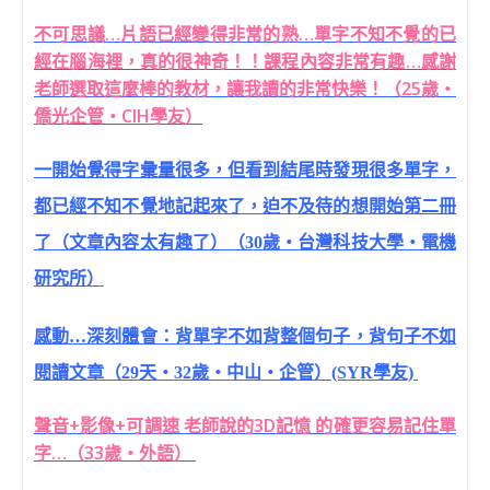
不可思議…片語已經變得非常的熟…單字不知不覺的已
經在腦海裡，真的很神奇！！課程內容非常有趣…感謝
老師選取這麼棒的教材，讓我讀的非常快樂！（25歲‧
僑光企管‧CIH學友）
一開始覺得字彙量很多，但看到結尾時發現很多單字，
都已經不知不覺地記起來了，迫不及待的想開始第二冊
了（文章內容太有趣了）（30歲‧台灣科技大學‧電機
研究所）
感動…深刻體會：背單字不如背整個句子，背句子不如
閱讀文章（29天‧32歲‧中山‧企管）(SYR學友)
聲音+影像+可調速 老師說的3D記憶 的確更容易記住單
字…（33歲‧外語）