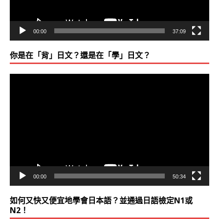
00:00
37:09
你是在「背」日文？還是在「學」日文？
視
訊
播
放
器
00:00
50:34
如何又快又便宜地學會日本語？並通過日語檢定N1或
N2！