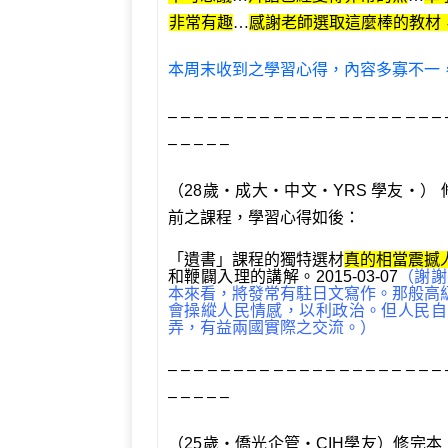
非常有趣
…
感謝老師選取這麼棒的教材
本周末收到之學習心得，內容多寡不一
– – – – – – – – – – – – – – – – – – – – – 
– – – – –
（28歲‧成大‧中文‧YRS 學友‧）
前之課程，學習心得如後：
「遺書」課程的獨特選材
真的相當震撼
和鞭闢入理的講解。2015-03-07
（謝謝
本來看，將發常有駐日文寫作。那般高
會操縱人民情感，以利政治。但人民自
弄，有益兩國實際之交流。）
– – – – – – – – – – – – – – – – – – – – – 
– – – – –
（25歲‧僑光企管‧CIH學友）修完本