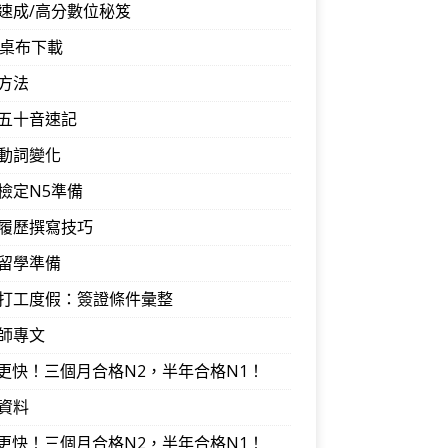
速成/高分數位秘笈
音桌布下載
方法
五十音速記
動詞變化
檢定N5準備
履歷撰寫技巧
留學準備
打工度假：簽證條件彙整
師專文
I更快！三個月合格N2，半年合格N1！
資料
I更快！三個月合格N2，半年合格N1！