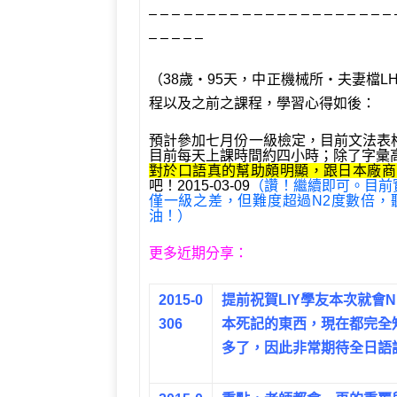
– – – – – – – – – – – – – – – – – – – – – 
– – – – –
（38歲‧95天，中正機械所‧夫妻檔L
程以及之前之課程，學習心得如後：
預計參加七月份一級檢定，目前文法表格已
目前每天上課時間約四小時；除了字彙
對於口語真的幫助頗明顯，跟日本廠商
吧！2015-03-09
（讚！繼續即可。目前
僅一級之差，但難度超過N2度數倍，
油！）
更多近期分享：
2015-0
提前祝賀LIY學友本次就會
306
本死記的東西，現在都完全
多了，因此非常期待全日語