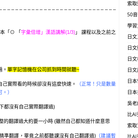
索取
– – – – – – – – – – – – – – – – – – – – – – – – – – – – –
50
學習
本「⊙ 「
字彙倍增」漢語講解(1/3)
」 課程以及之前之
日文
日文
日文
日文
遍。
單字記憶機在公司抓到時間就聽~
日本
自己實際看的時候卻沒有這麼快速。
（正常！只是數量
日本
可。）
吳老
下都沒有自己實際翻譯過)
比A
整的翻譯過大約要一小時 (雖然自己都知道什麼意思
索取
精準翻譯，畢竟之前都聽課沒有自己翻譯過)
（建議暫
比A