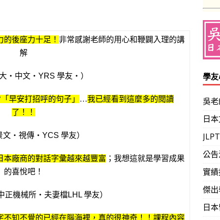
力的後座力十足！
非常感謝老師的用心和鞭闢入理的講
解
學友
大‧中文‧YRS 學友‧）
背「早安打招呼的句子」
…
我已經看到這麼多的閱讀
吳老
了！！
日本
景文‧視傳‧YCS 學友）
JL
公告
日本廠商的對話字彙越來越豐富
；我想這就是學習成果
實績
的喜悅吧！
傑出
，中正機械所‧夫妻檔LHL 學友）
日本
字不知不覺的已經在腦海裡，真的很神奇！！課程內容