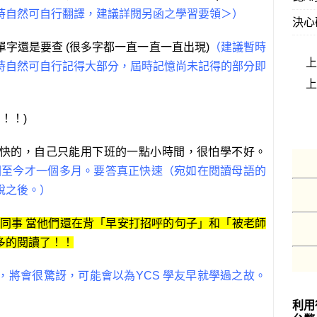
時自然可自行翻譯，建議詳閱另函之學習要領＞）
決心
字還是要查 (很多字都一直一直一直出現)
（建議暫時
時自然可自行記得大部分，屆時記憶尚未記得的部分即
！！)
快的，自己只能用下班的一點小時間，很怕學不好。
，因至今才一個多月。要答真正快速（宛如在閱讀母語的
說之後。）
同事 當他們還在背「早安打招呼的句子」和「被老師
多的閱讀了！！
，將會很驚訝，可能會以為
YCS 學友早就學過之故。
利用