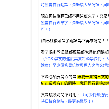
時無需自行翻譯，先繼續大量聽課，屆
現在再往後翻已經不用這麼久了，只是單
無需自行查單字，先繼續大量聽課，屆
可。）
(自己往後翻譯了兩課 等下再來聽講！！
看了很多學長姐都經驗都覺得他們聽超
（YCS 學友的進度其實超過學長們
速度）至少須修畢倍增與達人之內文解
不過必須要開心的是
跟我一起補日文的
糾正長短音」的同時，我已經看到這麼
真是感嘆時間不夠用。
（同事們知道後
待日檢合格時，將更為驚訝！）