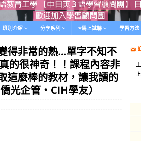
班別介紹
分享系列
⭐️馬上試聽
學習方法
變得非常的熟…單字不知不
真的很神奇！！課程內容非
取這麼棒的教材，讓我讀的
僑光企管‧CIH學友）