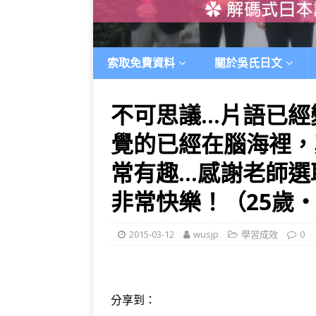
索取免費資料
關於吳氏日文
不可思議…片語已經
覺的已經在腦海裡，
常有趣…感謝老師選
非常快樂！（25歲‧
2015-03-12
wusjp
學習成效
0
分享到：