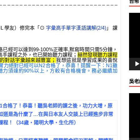
台幣
– – – – – – – – – – – – – – – – – – – – – – – – – – – – –
視
訊
HL 學友）修完本「⊙
字彙高手單字漢語講解(2/4)
」 課
播
放
器
經可以達到99-100%正確率,默寫時間只需5分鐘，
高手課程之外，也已開始聽力課程；
赫然發現聽力課程
的對話字彙越來越豐富；
我想這就是學習成果的喜悅
實力絕對已經可以N2合格了，恭喜！提醒一下：N1雖
聽力須達約90%以上，方較有合格機會。務必繼續加
吳老
視
訊
N1合格了！恭喜！聽吳老師的課之後，功力大增，原
播
知道是為什麼了…在與日本友人交談上已經進步非常
放
課程！（34歲‧陽明大學‧生化所）
器