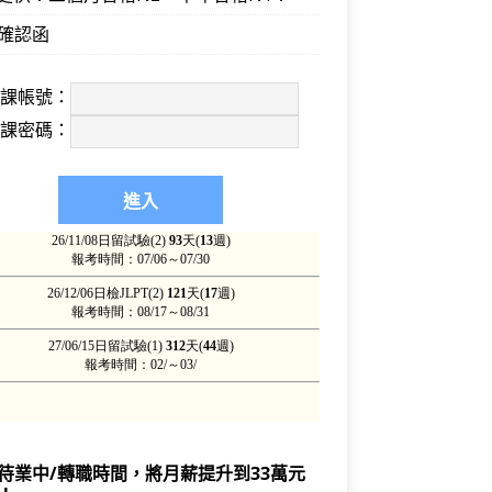
確認函
上課帳號：
上課密碼：
待業中/轉職時間，將月薪提升到33萬元