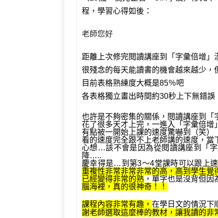
程，學習心得如後：
老師您好
距離上次修完閱讀講座到「字彙倍增」漢語
很殘念的每天能讀書的機會越來越少，
目前表格熟練度大概是85％吧
各表格獨立畫出時間約30秒上下無錯誤
也許是不夠密集的關係，閱讀講座到「
花了很多天才上完，一進入「字彙倍增
有點被一開始上課的速度驚嚇到（笑）
看的速度完全跟不上老師講的速度，當
心想…該不會是因為從閱讀講座到「字
降…..
慶幸得是…到第3～4堂課時可以跟上
重複性非常非常非常的高，高到學生覺
已經變得非常的熟
，單字也是沒背但因
腦海裡，真的很神奇！！
課程內容非常有趣，
在學日文的情況下
謝老師選取這麼棒的教材，讓我讀的非