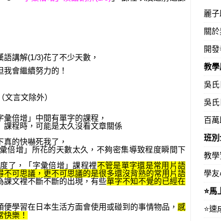
麗子
關於
開發
講解(1/3)花了不少天數，
教學
但我會繼續努力的！
吳氏
（文言文除外）
吳氏
字彙倍增」中間有單字的課程，
百萬
」課程時，可能是太久沒看文章關係
班別
下真的快嚇死我了，
彙倍增」所花的天數太久，不夠密集導致程度瞬間下
教學
速度了，「字彙倍增」課程裡
不管是單字還是常用片語
學友
得不可思議，更不可思議的是很多還沒背熟的常用片語
為課文裡不斷不斷的出現，有些
單字不知不覺的已經在
⭐️
順便學習在日本生活方面會使用或碰到的事情物品，
感
⭐️
常快樂！