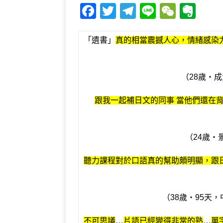
F
T
T
Li
W
E
a
w
el
n
e
v
c
it
e
e
C
e
「遺書」
真的相當震撼人心，情緒感染
e
te
g
h
r
b
r
ra
at
n
（28歲‧成
o
m
o
o
te
跟我一起補日文的同事 當他們還在
k
（24歲‧
聽力課程對於口語真的幫助頗明顯，跟
（38歲‧95天
不可思議
…
片語已經變得非常的熟
…
單