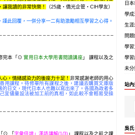
日本
，讓我讀的非常快樂！
（25歲‧僑光企管‧CIH學友）
學成
，謹此回覆，一併分享一二有助激勵相互學習之心得。
生涯
問題
– – – – – – – – – – – – – – – – – – – – – – – – – – – – –
學習
學習
 修完本「⊙
實用日本大學用書閱讀講座
」 課程以及之
未分
人心，情緒感染力的後座力十足！
非常感謝老師的用心
善用課程。待修畢所有課程之後，建議去購買文庫版
站內
級的日文，現代日本人也難以寫出來了。各國為政者多
己宜儘量設法被加工前的真相，如此較不會輕易受操
– – – – – – – – – – – – – – – – – – – – – – – – – – – – –
吳氏
「⊙ 「
字彙倍增」漢語講解(1/3)
」 課程以及之前之課