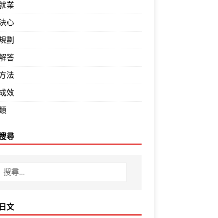
就業
決心
規劃
解答
方法
成效
類
搜尋
日文