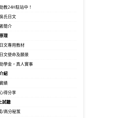
助教24H駐站中！
吳氏日文
者簡介
原理
日文專用教材
日文使命及願景
助學金，真人實事
介紹
實績
心得分享
馬上試聽
速成/高分秘笈