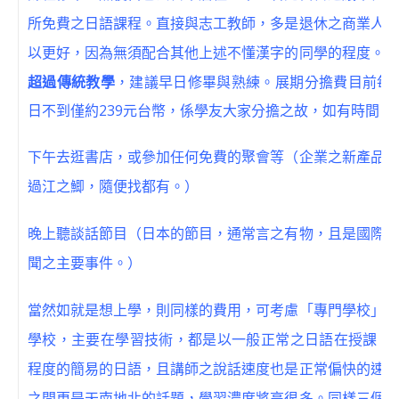
所免費之日語課程。直接與志工教師，多是退休之商業人士
吳
以更好，因為無須配合其他上述不懂漢字的同學的程度。
超過傳統教學
，建議早日修畢與熟練。展期分擔費目前每小
日不到僅約239元台幣，係學友大家分擔之故，如有時間
下午去逛書店，或參加任何免費的聚會等（企業之新產品說
過江之鯽，隨便找都有。）
晚上聽談話節目（日本的節目，通常言之有物，且是國際主
聞之主要事件。）
當然如就是想上學，則同樣的費用，可考慮「專門學校」，
學校，主要在學習技術，都是以一般正常之日語在授課，而
程度的簡易的日語，且講師之說話速度也是正常偏快的速度
之間更是天南地北的話題，學習濃度將高很多。同樣三個月