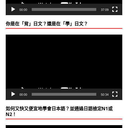
00:00
37:09
你是在「背」日文？還是在「學」日文？
視
訊
播
放
器
00:00
50:34
如何又快又便宜地學會日本語？並通過日語檢定N1或
N2！