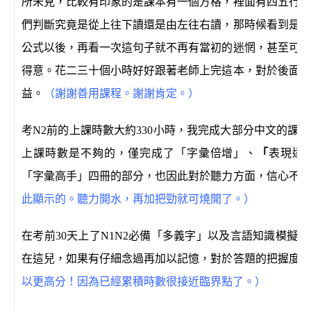
所未見，比較有印象的是課本有一個方格，裡面有四五行沒
們判斷究竟是從上往下讀還是由左往右讀，那時候看到是完
公式以後，再看一次這句子就不再有當初的迷惘，甚至可以
得意。花二三十個小時好好跟著老師上完這本，對於後面每
益。
（謝謝善用課程。謝謝肯定。）
考N2前的上課時數大約330小時，我完成大部分中文的課
上課時數是不夠的，僅完成了「字彙倍增」、
「
表現達
「字彙高手」四冊的部分，也因此對於聽力方面，信心不是
此顯示的。聽力開水，再加把勁就可燒開了。）
在考前30天上了N1N2必備「多義字」以及言語知識模擬
在這兒，如果有仔細念過再加以記憶，對於答題的把握度可
以更高分！因為已經累積時數很接近臨界點了。）