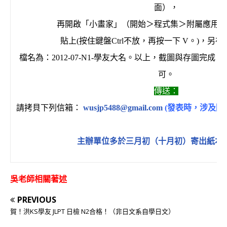
面），
再開啟「小畫家」（開始＞程式集＞附屬應用程
貼上(按住鍵盤Ctrl不放，再按一下 V。)，另
檔名為：2012-07-N1-學友大名。以上，截圖與存圖完
可。
傳送：
請拷貝下列信箱：
wusjp5488@gmail.com
(發表時，涉及隱
主辦單位多於三月初（十月初）寄出紙本
吳老師相關著述
PREVIOUS
賀！洪KS學友 JLPT 日檢 N2合格！（非日文系自學日文）