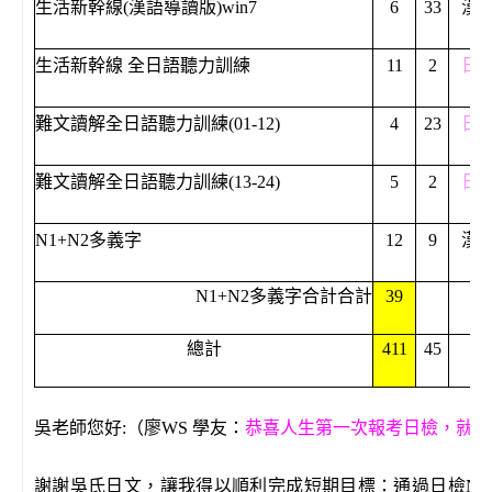
生活新幹線(漢語導讀版)win7
6
33
漢
生活新幹線
全日語聽力訓練
11
2
日
難文讀解全日語聽力訓練
(01-12)
4
23
日
難文讀解全日語聽力訓練
(13-24)
5
2
日
N1+N2多義字
12
9
漢
N1+N2多義字合計合計
39
總計
411
45
吳老師您好
:
（廖WS 學友：
恭喜人生第一次報考日檢，就順利
謝謝吳氏日文，讓我得以順利完成短期目標：通過日檢N2