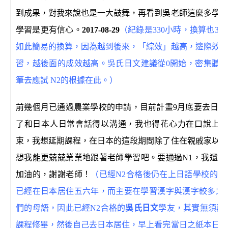
到成果，對我來說也是一大鼓舞，再看到吳老師這麼多學子
學習是更有信心。
2017-08-29
（紀錄是330小時，換算也31
如此簡易的換算，因為越到後來，「綜效」越高，邊際效應
習，越後面的成效越高。吳氏日文建議從0開始，密集聽N1
筆去應試 N2的根據在此。）
前幾個月已通過農業學校的申請，目前計畫9月底要去日本
了和日本人日常會話得以溝通，我也得花心力在口說上。
束，我想延期課程，在日本的這段期間除了住在親戚家以外
想我能更兢兢業業地跟著老師學習吧。要通過N1，我還有
加油的，謝謝老師！
（已經N2合格後仍在上日語學校的
已經在日本居住五六年，而主要在學習漢字與漢字較多之閱
們的母語，因此已經N2合格的
吳氏日文
學友，其實無須再
課程修畢，然後自己去日本居住，早上看完當日之紙本日文