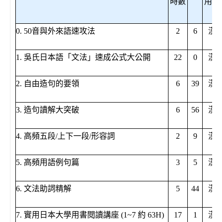
時數
用語
0. 50音與外來語速攻法
2
6
漢
1. 吳氏日本語「文法」速成公式大公開
22
0
漢
2. 自由造句的要領
6
39
漢
3. 造句讀解大突破
6
56
漢
4. 高頻五段/上下一段/形容詞
2
9
漢
5. 高頻用語例句篇
3
5
漢
6. 文法助詞精解
5
44
漢
7. 實用日本大學用書閱讀講座 (1~7 約 63H)
17
1
漢