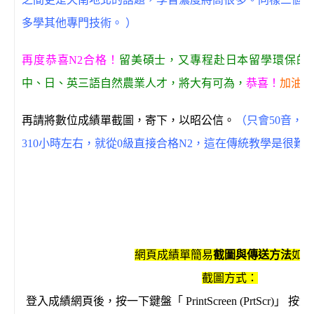
多學其他專門技術。 ）
再度恭喜N2合格！
留美碩士，又專程赴日本留學環保的
中、日、英三語自然農業人才，將大有可為，
恭喜！
加油！
再請將數位成績單截圖，寄下，以昭公信。
（只會50音，
310小時左右，就從0級直接合格N2，這在傳統教學是很難
網頁成績單簡易
截圖與傳送方法
如下
截圖方式：
登入成績網頁後，按一下鍵盤「 PrintScreen (PrtScr)