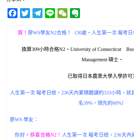
F
T
T
Li
W
E
a
w
el
n
e
v
c
it
e
e
C
e
賀！
廖WS學友N2合格！（30歲‧人生第一次 報考日檢‧
e
te
g
h
r
b
r
ra
at
n
換算309小時合格N2‧University of Connecticut Business A
o
m
o
Management 碩士‧
o
te
已取得日本農業大學入學許可）
k
人生第一次 報考日檢，236天內累積聽課約333小時，就直接
名39%，領先約60%）
廖WS 學友：
你好。
恭喜合格N2！
人生第一次 報考日檢，236天內累