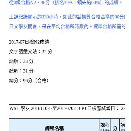
從0級合格N2，96分（排名39%，領先約60%）的成績。
上課紀錄顯示約330小時，如此的話換算合格基準的90分的
日文學友而言，是在平均合格所時數內。標準合格所需的時
2017-07日檢N2成績
文字語彙文法：32 分
讀解：33 分
聽解：31 分
總分：96分（合格）
WSL
學友
20161108~
至
20170702 JLPT
日檢應試當日：
236
課程
講解
課程名稱
分