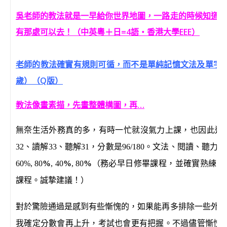
吳老師的教法就是一早給你世界地圖，一路走的時候知道自
有那處可以去！（中英粵＋日=4語‧香港大學EEE）
老師的教法確實有規則可循，而不是單純記憶文法及單字…(
歲）（Q版）
教法像畫素描，先畫整體構圖，再…
無奈生活外務真的多，有時一忙就沒氣力上課，也因此這次
32、讀解33、聽解31，分數是96/180
。
文法、閱讀、聽力、
（務必早日修畢課程，並確實熟練。
60%, 80
%
, 40
%
, 80
%
課程。誠摯建議！）
對於驚險通過是感到有些慚愧的，如果能再多排除一些外務
我確定分數會再上升，考試也會更有把握。不過儘管慚愧，