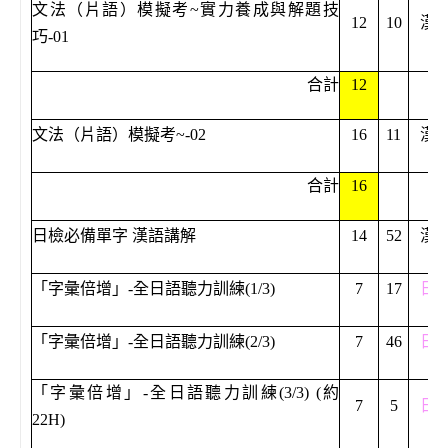
文法（片語）模擬考~實力養成與解題技
12
10
漢
巧-01
合計
12
文法（片語）模擬考
~-02
16
11
漢
合計
16
日檢必備單字
漢語講解
14
52
漢
「字彙倍增」-全日語聽力訓練(1/3)
7
17
日
「字彙倍增」-全日語聽力訓練(2/3)
7
46
日
「字彙倍增」-全日語聽力訓練(3/3) (約
7
5
日
22H)