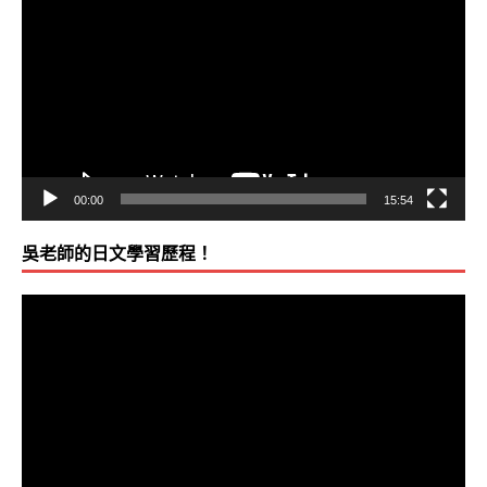
訊
播
放
器
00:00
15:54
吳老師的日文學習歷程！
視
訊
播
放
器