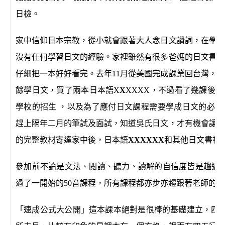
日檢。
家中信仰日本宗教，從小就會跟著大人念日文讚詞，在學習
沒有任何學習日文的經驗。家裡雖然有很多爸媽的日文書，
仔細把一本好好看完。去年11月從美國完成課業回台灣，
餘學日文，買了兩本日本語
X
X
XXXX
，不過看了幾課後，
學校的招生 ，以及為了應付日文課程需要學成日文的必要
趕上隔年二月的筆試及面試，知道吳氏日文，才有機會讓我
的完整教材寄達家中後，日本語
X
X
XXXX
和其他日文書被
參加前不論是文法、閱讀、聽力、讀解的自信度皆是趨近於
過了一開始的50音課程，所有課程都亦步亦趨跟著老師的
「速成公式大公開」這本課本絕對是很棒的基礎建立
，四