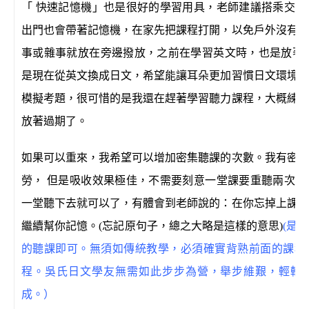
「 快速記憶機」也是很好的學習用具，老師建議搭乘交通
出門也會帶著記憶機，在家先把課程打開，以免戶外沒有網
事或雜事就放在旁邊撥放，之前在學習英文時，也是放著英文的
是現在從英文換成日文，希望能讓耳朵更加習慣日文環境。
模擬考題，很可惜的是我還在趕著學習聽力課程，大概練習
放著過期了。
如果可以重來，我希望可以增加密集聽課的次數。我有密集
勞， 但是吸收效果極佳，不需要刻意一堂課要重聽兩次三
一堂聽下去就可以了，有體會到老師說的：在你忘掉上課內
繼續幫你記憶。(忘記原句子，總之大略是這樣的意思)
(是
的聽課即可。無須如傳統教學，必須確實背熟前面的課程
程。吳氏日文學友無需如此步步為營，舉步維艱，輕輕
成。）