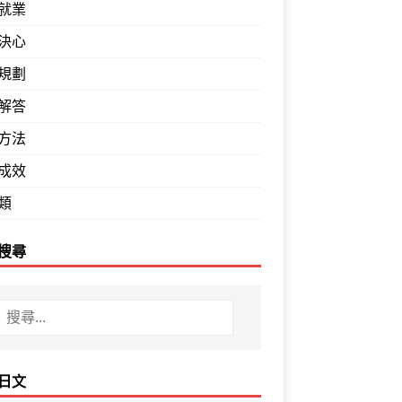
就業
決心
規劃
解答
方法
成效
類
搜尋
日文