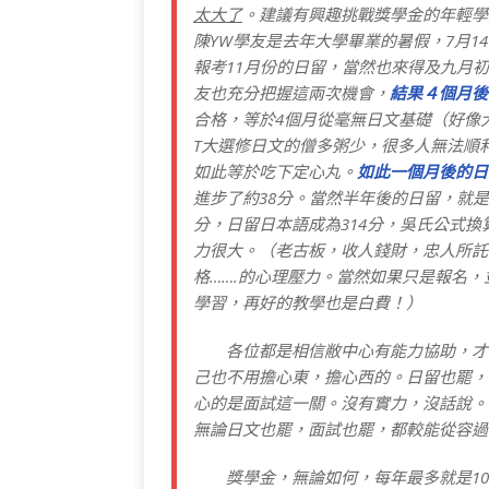
太大了
。建議有興趣挑戰獎學金的年輕學
陳YW學友是去年大學畢業的暑假，7月
報考11月份的日留，當然也來得及九月
友也充分把握這兩次機會，
結果４個月後
合格，等於4個月從毫無日文基礎（好像
T大選修日文的僧多粥少，很多人無法順
如此等於吃下定心丸。
如此一個月後的日
進步了約38分。當然半年後的日留，就是
分，日留日本語成為314分，吳氏公式換
力很大。（老古板，收人錢財，忠人所託
格…….的心理壓力。當然如果只是報名
學習，再好的教學也是白費！）
各位都是相信敝中心有能力協助，才來
己也不用擔心東，擔心西的。日留也罷，
心的是面試這一關。沒有實力，沒話說。
無論日文也罷，面試也罷，都較能從容過
獎學金，無論如何，每年最多就是10