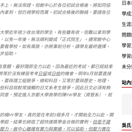
日本
上，無法保證。但敝中心於各位初試合格後，將如同協
內拿到，但仍視學校而異。初試合格後的聯絡，要請各位
學成
生涯
學近年很少收台灣的學生，有些雖有收，但難以拿到學
問題
，以免一年後，無法順利變成「正式院生」。通常敝中心
學習
要看學校。如有風險，亦將事前分析，請學友最終選擇，
步協助。
學習
意願，最好隨即全力以赴。因為最近的考試，都已經結束
未分
，將等於沒有練習考考
日留
或
日檢
的機會，明年6月就要直接
，要與理工組競爭，總和科目，又等於要與歷史、地理、
站內
些科目就較常接觸的日文系考生競爭。因此日文必須有夠
同意，預定進入京都大學商學的陳YW學友（資管系），就
楊HY學友，真的是在考前3個多月，才開始全力以赴，開
學起，結果也締造了超快速獎學金合格的實例，
但是不建
吳氏
壓力，敝中心雖確有實力與實績，可以協助，但壓力實在