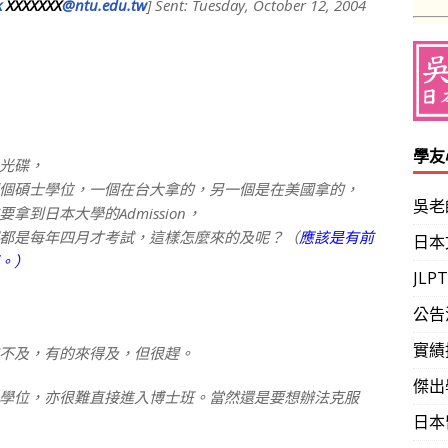
k
XXXXXXX
@ntu.edu.tw
] Sent: Tuesday, October 12, 2004
學友
光碟，
個碩士學位，一個在台大拿的，另一個是在美國拿的，
吳老
到日本大學的Admission，
都是每年四月才考試，這樣怎麼來的及呢？（
應該是有前
日本
。）
JL
公告
實績
不及，有的來得及，但很趕。
傑出
位，亦很難直接進入博士班。當然還是要想辦法克服
日本