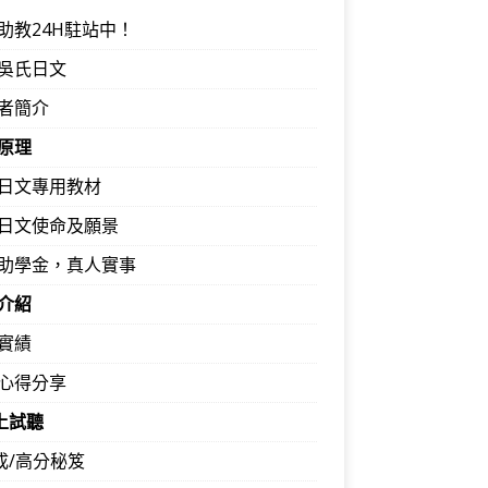
助教24H駐站中！
吳氏日文
者簡介
原理
日文專用教材
日文使命及願景
助學金，真人實事
介紹
實績
心得分享
馬上試聽
速成/高分秘笈