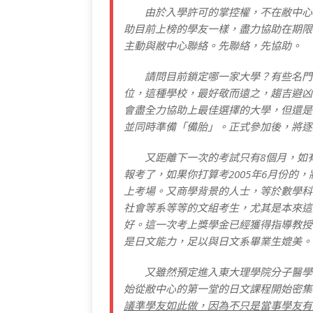
由於入學許可的掌控權，不在敝中心手
助目前上榜的學友一樣，盡力協助在期限
主動與敝中心聯絡。先聯絡，先協助。
請問目前鎖定哪一家大學？有些名門大
位，這種學校，最好敬而遠之，趨吉避凶
會盡全力協助上最佳選擇的大學，但還是
並同時準備「備胎」。正式參加後，將逐
又距離下一次的考試只有8個月，如有
報考了，如果你打算考2005年6月份的
上考場。又商學背景的人士，等於數學科
社會等系等等的文組考生，尤其是本來這
好。這一次考上獎學金已經獲得指導教授
是日文能力，足以與日文系畢業生媲美。
又雖然預定進入東大理學院分子醫學的
始從敝中心的第一堂的日文課程開始密集
議準學友如此做，因為不只是當事學友有