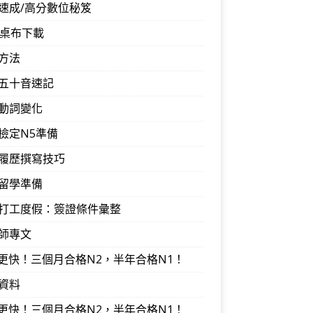
速成/高分數位秘笈
音桌布下載
方法
五十音速記
動詞變化
檢定N5準備
履歷撰寫技巧
留學準備
打工度假：簽證條件彙整
師專文
I更快！三個月合格N2，半年合格N1！
資料
I更快！三個月合格N2，半年合格N1！