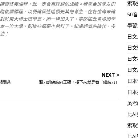
索取
確實修完課程，就一定會有理想的成績。獎學金班學友則
階後續課程，以便確保遙遙領先其他考生。在各位尚未確
50
對於東大博士班學友，則一律加入了。當然如此會增加學
學習
本一流大學，則這些都是小兒科了。知識經濟的時代，多
油！
日文
日文
日文
日文
NEXT
日本
相關系
聽力訓練航向正確，接下來就是看「繼航力」
日本
吳老
比A
索取
比A