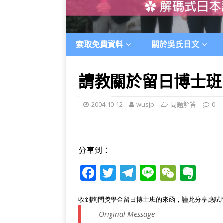
索取免費資料
關於吳氏日文
請教關於留日博士班
2004-10-12
wusjp
問題解答
0
分享到：
F
T
T
Li
W
E
a
w
el
n
e
v
c
it
e
e
C
e
收到詢問獎學金留日博士班的來函，謹此分享應試
—–Original Message—–
e
te
g
h
r