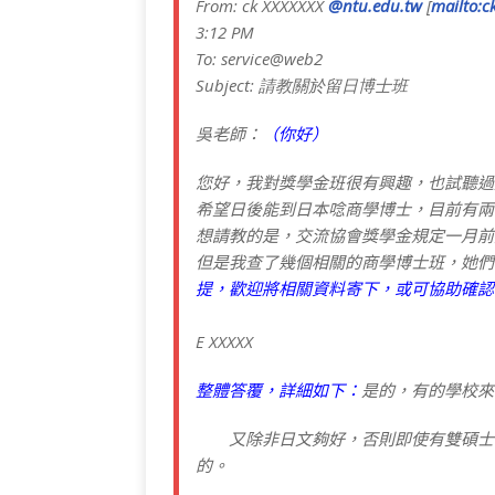
From: ck
XXXXXXX
@ntu.edu.tw
[
mailto:c
b
r
ra
at
n
3:12 PM
o
m
o
To: service@web2
Subject: 請教關於留日博士班
o
te
k
吳老師：
（你好）
您好，我對獎學金班很有興趣，也試聽過
希望日後能到日本唸商學博士，目前有兩
想請教的是，交流協會獎學金規定一月前要拿
但是我查了幾個相關的商學博士班，她們
提，歡迎將相關資料寄下，或可協助確認
E
XXXXX
整體答覆，詳細如下：
是的，有的學校來
又除非日文夠好，否則即使有雙碩士學
的。