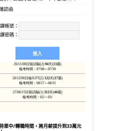
確認函
上課帳號：
上課密碼：
待業中/轉職時間，將月薪提升到33萬元