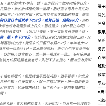
友，最好如
陳YW學友
一樣，至少提前11個月開始學日文。
麗子
14日開始，參加敝課程的第一堂課，剛好還來得及七月底的
初的報考12月份的日檢，如此等於有兩次實戰的機會。陳學
關於
的日留日本語就拿下252分，換算日檢一級約280分
，剛好
開發
大學也沒有能選修得上日文。聽說過去（或許現在亦同），
利選到日文課），4個月21天後，第一次報考日檢就合格，
教學
檢一級，拿下318分
。等於從日留到日檢這短短的三週，又
吳氏
等著初試放榜。從原來的日留日本語252分，半年進步62
算日檢一級為331分。如此就很順利，敝中心也不會覺得壓
吳氏
，自然每天就會擔心：萬一這一位或那一位……沒有協助合
百萬
，並沒有依照建議進度進行，則恕不多加擔心！因為沒有實際
班別
教學
報名課程的。但是請僅早提前規劃，儘早著手。如此自
日檢也罷，只要有實力，就一定可以高分。唯一真的要擔
學友
但有實力，卻面試未過的，每年都不少。提前準備的話，
⭐️
關。
⭐️
0個名額，實力夠的就會上，否則相反。但日檢一級沒有名