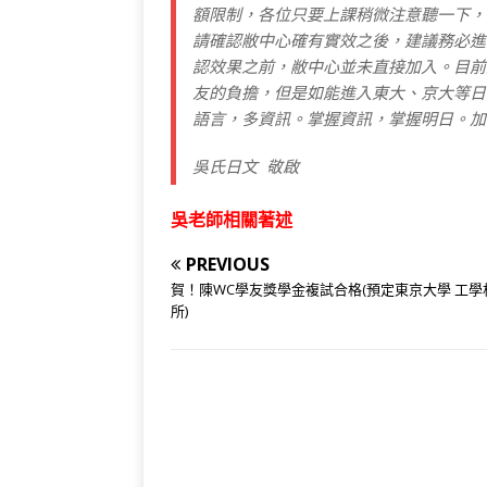
額限制，各位只要上課稍微注意聽一下，
請確認敝中心確有實效之後，建議務必進
認效果之前，敝中心並未直接加入。目前
友的負擔，但是如能進入東大、京大等日
語言，多資訊。掌握資訊，掌握明日。加
吳氏日文
敬啟
吳老師相關著述
PREVIOUS
賀！陳WC學友獎學金複試合格(預定東京大學 工學
所)