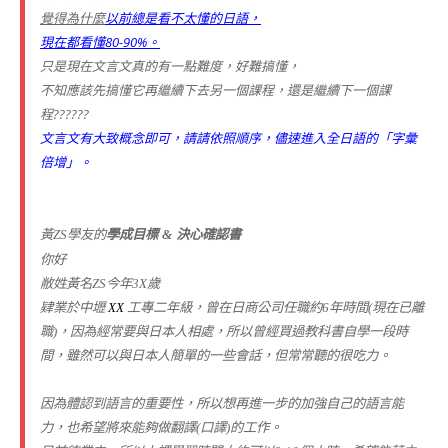
覺得為什麼
以前總是看不太懂的日語，
現在都看懂80-90%。
只是現在文言文真的有一點難度，好難搞懂，
不知應該先搞懂它再繼續下去另一個課程，還是繼續下一個課
程??????
文言文有大致概念即可，請請依照順序，儘速進入全日語的「字彙
倍增」。
黃ZS學友的
學成目標
&
決心確認書
你好
敝姓黃名ZS今年3X歲
肄業於中壢
XX
工專二年級，曾在日商公司任職約6年時間(現在已離
職)，因為經常要與日本人相處，所以曾經買過教科書自學一段時
間，雖然可以與日本人簡單的一些會話，但常常聽的很吃力。
因為體認到語言的重要性，所以想再進一步的加強自己的語言能
力，也希望將來能夠做翻譯(口譯)的工作。