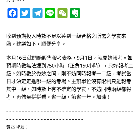
F
T
T
Li
W
E
a
w
el
n
e
v
c
it
e
e
C
e
收到預期投入時數不足以達到一級合格之所需之學友來
e
te
g
h
r
函。建議如下，順便分享。
b
r
ra
at
n
本月
16日就開始販售報考表格，9月1日，就開始報考。如
o
m
o
預期時數無法達到750小時（正負150小時），只好報考二
o
te
級。如時數於微妙之間，則不妨同時報考一二級，考試當
k
日才決定走進哪一級的考場。主辦單位沒有限制只能報考
其中一級，如時數上有不確定的學友，不妨同時兩級都報
考，再儘量拼拼看。省一級，節省一年。加油！
– – – – – – – – – – – – – – – – – – – – – – – – – – – – – – – – – – – – – – – – –
– – – – – – – – – – – – – – – – – – – – – – – – –
黃
ZS 學友：