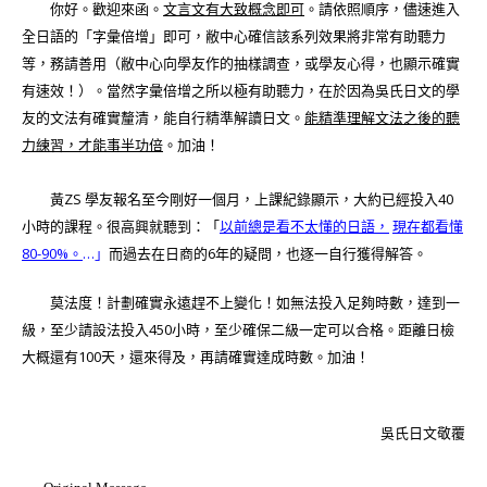
你好。歡迎來函。
文言文有大致概念即可
。請依照順序，儘速進入
全日語的「字彙倍增」即可，敝中心確信該系列效果將非常有助聽力
等，務請善用（敝中心向學友作的抽樣調查，或學友心得，也顯示確實
有速效！）。當然字彙倍增之所以極有助聽力，在於因為吳氏日文的學
友的文法有確實釐清，能自行精準解讀日文。
能精準理解文法之後的聽
力練習，才能事半功倍
。加油！
黃ZS 學友報名至今剛好一個月，上課紀錄顯示，大約已經投入40
小時的課程。很高興就聽到：「
以前總是看不太懂的日語，
現在都看懂
80-90%。
…」
而
過去在日商的6年的疑問，也逐一自行獲得解答。
莫法度！計劃確實永遠趕不上變化！如無法投入足夠時數，達到一
級，至少請設法投入450小時，至少確保二級一定可以合格。距離日檢
大概還有100天，還來得及，再請確實達成時數。加油！
吳氏日文敬覆