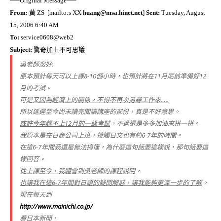
—–Original Message—–
From:
黃
ZS
[mailto:s
XX
huang@msa.hinet.net
]
Sent:
Tuesday, August
15, 2006 6:40 AM
To:
service0608@web2
Subject:
驚奇加上不可思議
吳老師您好:
原本預計每天可以上課8-10個小時，也預計將在11月底前準備好12
月的考試。
可
是又因為經濟上的關係，不得不再次另尋工作來…..
所以延遲至今尚未讀完閱讀講座的部份，真是不好意思。
或許今年趕不上12月的一級考試
，不過還是多多加油來拼一拼。
我原本是在日商公司上班，接觸日文也有約6-7年的時間。
在這6-7年間我還是無法搞懂，為什麼這句話要這樣說，那句話要這
樣回答。
從上課至今，我體會到吳老師的課程說明
，
也讓我在這6-7年間對日語的疑問解惑，讓我能夠更深一步的了解
。
現在每天到
http://www.mainichi.co.jp/
看日本新聞，