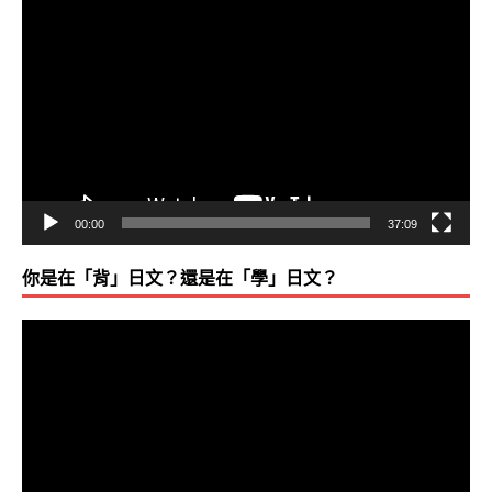
視
訊
播
放
器
00:00
37:09
你是在「背」日文？還是在「學」日文？
視
訊
播
放
器