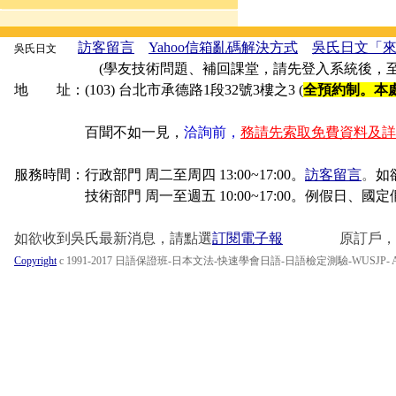
訪客留言
Yahoo信箱亂碼解決方式
吳氏日文「
吳氏日文
(學友技術問題、補回課堂，請先登入系統後，至「
地 址：(103) 台北市承德路1段32號3樓之3 (
全預約制。本
百聞不如一見，
洽詢前，
務請先索取免費資料及詳
服務時間：行政部門 周二至周四 13:00~17:00。
訪客留言
。
如
技術部門 周一至週五 10:00~17:00。例假日、國定
如欲收到吳氏最新消息，請點選
訂閱電子報
原訂戶，不欲
Copyright
c 1991-2017 日語保證班-日本文法-快速學會日語-日語檢定測驗-WUSJP- All Ri