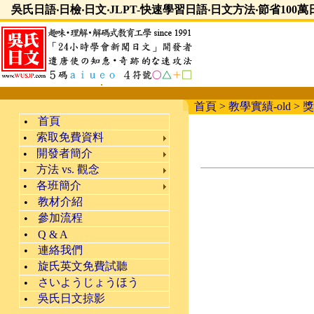
吳氏日語‧日檢‧日文‧JLPT-快速學習日語‧日文方法‧節省100
首頁
>
教學實績-old
>
獎
首頁
•
索取免費資料
•
開發者簡介
•
方法 vs. 觀念
•
各班簡介
•
教材介紹
•
參加流程
•
•
Q & A
連絡我們
•
旋氏英文免費試聽
•
さいようじょうほう
•
吳氏日文掠影
•