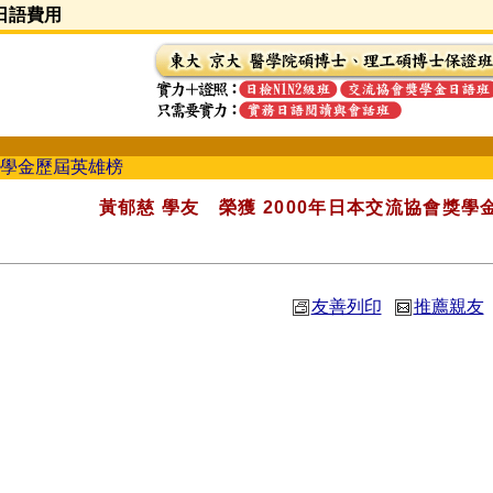
萬日語費用
學金歷屆英雄榜
黃郁慈 學友 榮獲 2000年日本交流協會獎
友善列印
推薦親友