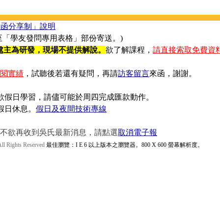
來函分享制」說明
學友發問專用表格」部份寄送。)
處主為研發，現場不提供解說。
欲了解課程，
請直接索取免費資
閱實績
，試聽後若還有疑問，再請
訪客留言
來函，謝謝。
欲假日學習，請儘可能於周四完成匯款動作。
假日休息。
假日及夜間技術專線
再收到吳氏最新消息，請點選
取消電子報
ghts Reserved
最佳瀏覽：I E 6 以上版本之瀏覽器。800 X 600 螢幕解析度。
13