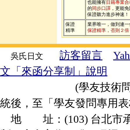
也能擁有
日籍專業合
的
同步口譯
，更能免
保證聽力進步神速！
保證
業界唯一，做到連一
精準
保證精準，否則２倍
訪客留言
Y
吳氏日文
文「來函分享制」說明
(學友技術問題、
統後，至「學友發問專用
地 址：(103) 台北市承德