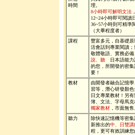
時間
理。
8小時即可解明文法
12~24小時即可閱
36~57小時則可精
（大畢程度者）
課程
豐富多元，自基礎原
活會話到專業閱讀；
敬體敬語、實務必備
說、聽
日本語能力
的您，所開發的密集
要！
教材
由開發者融合記憶學
習等，潛心研發顏色
日文專業教材！另有
簿、文法、字母馬克
獨家教材
，市面無售
聽力
除快速記憶機等密集
新推出的
中、日雙講
程，更可有效訓練您