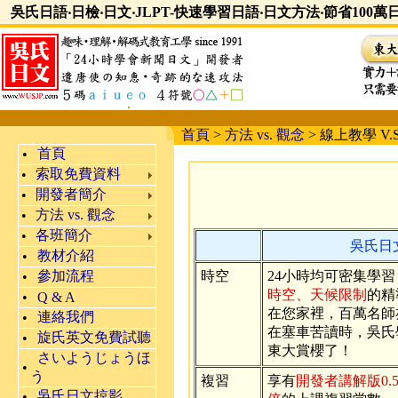
吳氏日語‧日檢‧日文‧JLPT-快速學習日語‧日文方法‧節省100
首頁
>
方法 vs. 觀念
>
線上教學 V.
首頁
•
索取免費資料
•
開發者簡介
•
方法 vs. 觀念
•
各班簡介
•
吳氏日
教材介紹
•
參加流程
時空
24小時均可密集學
•
時空、天候限制
的精
•
Q & A
在您家裡，百萬名師
連絡我們
•
在塞車苦讀時，吳氏
旋氏英文免費試聽
•
東大賞櫻了！
さいようじょうほ
•
う
複習
享有
開發者講解版0.
吳氏日文掠影
•