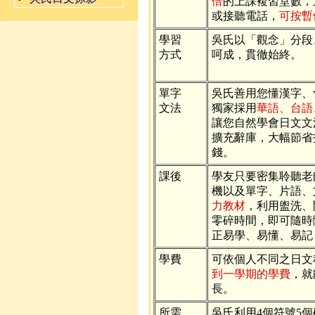
倍
的上課複習堂數，
或接聽電話，
可按暫
學習
吳氏以「觀念」分段
方式
呵成，貫徹始終。
單字
吳氏善用您懂漢字、
文法
獨家採用
華語、台語
讓您自然學會日文文
擴充辭庫，大幅節省
錢。
課後
學友只要密集聆聽老
機以及單字、片語、
力教材
，利用盥洗、
零碎時間，即可隨時
正易學、易懂、易記
學費
可依個人不同之日文
到一學期的學費
，就
長。
所需
吳氏利用4個符號5