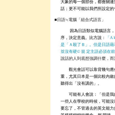
大象的每一個部份，都會關連
話；更不可能以我們所設定的
■日語≒電腦「組合式語言」
因為日語類似電腦語言，
序，決定意義。比方說：
「
A 
是「Ａ殺了Ｂ」。但是日語藉
並沒有硬
©
規 定主語必須在
說話的人到底想強調什麼，而
觀光會話可以靠背幾句應
重，尤其日本是一個比較內斂
聽得出「沒有講的」。
可能有人會說：「但是我
一些人在學校的時候，可能沒
要忘了，不管過去的英文能力