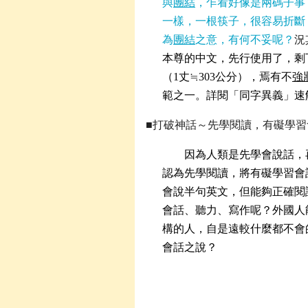
與
團結
，乍看好像是兩碼子事
一樣，一根筷子，很容易折斷
為
團結
之意，有何不妥呢？
況
本尊的中文，先行使用了，剩
（1丈≒303公分），焉有不
強
範之一。詳閱「同字異義」速
■打破神話～先學閱讀，有礙學習
因為人類是先學會說話，
認為先學閱讀，將有礙學習會
會說半句英文，但能夠正確閱
會話、聽力、寫作呢？外國人
構的人，自是遠較什麼都不會
會話之說？