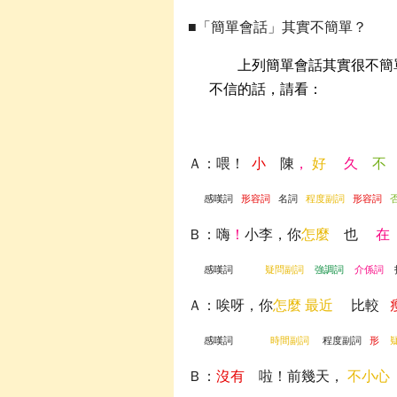
■「簡單會話」其實不簡單？
上列簡單會話其實很不簡
不信的話，請看：
Ａ：喂！
小
陳
，
好
久
不
感嘆詞
形容詞
名詞
程度副詞
形容詞
Ｂ：嗨
！
小李，你
怎麼
也
在
感嘆詞
疑問副詞
強調詞
介係詞
Ａ：唉呀，你
怎麼
最近
比較
感嘆詞
時間副詞
程度副詞
形
Ｂ：
沒有
啦！前幾天，
不小心