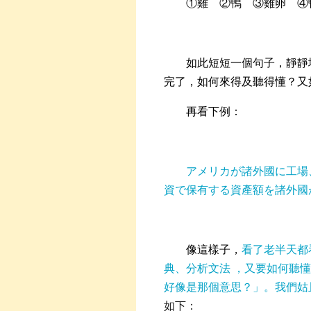
①雞 ②鴨 ③雞卵 ④
如此短短一個句子，靜靜
完了，如何來得及聽得懂？又
再看下例：
アメリカが諸外國に工場
資で保有する資產額を諸外國
像這樣子，
看了老半天都
典、分析文法 ，又要如何聽
好像是那個意思？」。我們姑
如下：