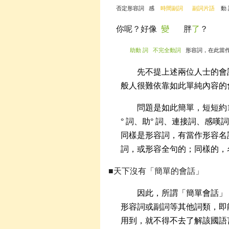
否定形容詞
感
時間副詞
副詞片語
動
你呢？好像
變
胖
了
？
助動
詞
不完全動詞
形容詞，在此當作
先不提上述兩位人士的會
般人很難依靠如此單純內容的
問題是如此簡單，短短約
°
詞、助°
詞、連接詞、感嘆詞
同樣是形容詞，有當作形容名
詞，或形容全句的；同樣的，
■天下沒有「簡單的會話」
因此，所謂「簡單會話」
形容詞或副詞等其他詞類，即
用到，就不得不去了解該國語