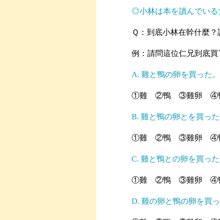
◎小林は本を讀んでいる
Ｑ：到底小林在幹什麼？
例：請問這位仁兄到底買
A. 雞と鴨の卵を買った。
①雞 ②鴨 ③雞卵 ④
B. 雞と鴨の卵とを買っ
①雞 ②鴨 ③雞卵 ④
C. 雞と鴨との卵を買っ
①雞 ②鴨 ③雞卵 ④
D. 雞の卵と鴨の卵を買