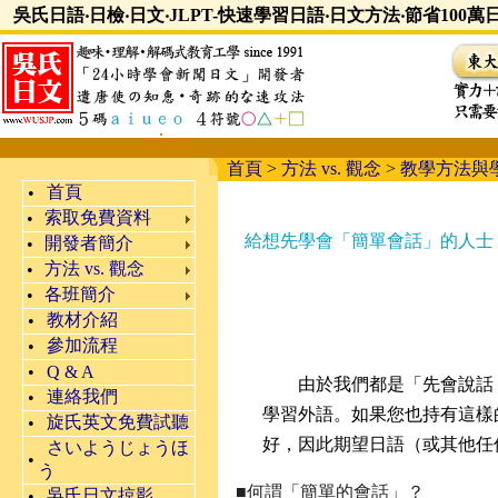
吳氏日語‧日檢‧日文‧JLPT-快速學習日語‧日文方法‧節省100
首頁
>
方法 vs. 觀念
>
教學方法與
首頁
•
索取免費資料
•
給想先學會「簡單會話」的人士
開發者簡介
•
方法 vs. 觀念
•
各班簡介
•
教材介紹
•
參加流程
•
•
Q & A
由於我們都是「先會說話
連絡我們
•
學習外語。如果您也持有這樣
旋氏英文免費試聽
•
好，因此期望日語（或其他任
さいようじょうほ
•
う
■何謂「簡單的會話」？
吳氏日文掠影
•