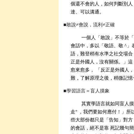
個還不會的人，如何判斷別人
達、可以溝通。
■敢說≠會說，流利≠正確
一個人「敢說」不等於「
會話中，多以「敬語、敬
^」
語，難登稍有水準之社交場合
正是外國人，沒有關係。」這
愈來愈多， 「反正是外國人
難，了解原理之後，稍微記憶
■學習語言＝盲人摸象
其實學語言就如同盲人摸
走°
，我們要如何應付！」所
些大部份都只是「告知」對方
的會話，絕不是靠 死記幾句