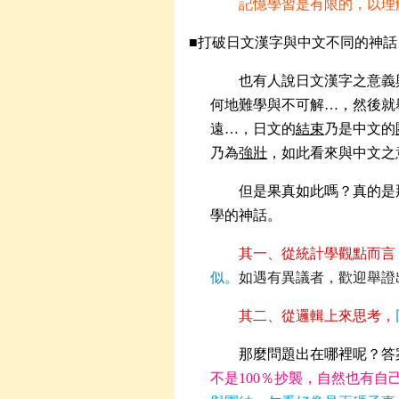
記憶學習是有限的，以理
■打破日文漢字與中文不同的神話
也有人說日文漢字之意義
何地難學與不可解…，然後就
遠…，日文的
結束
乃是中文的
乃為
強壯
，如此看來與中文之
但是果真如此嗎？真的是
學的神話。
其一、從統計學觀點而言
似。
如遇有異議者，歡迎舉證
其二、從邏輯上來思考，
那麼問題出在哪裡呢？答
不是
100％抄襲，自然也有