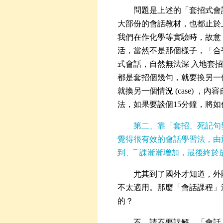
問題是上述的「套招式會
大部份的會話教材，也都止於
我們在作化學等實驗時，故意
活，當然不是那個樣子，「合
式會話，自然無法深 入地套
都是套招個幾句，就要換另一
就換另一個情況 (case) 
法，如果要談個15分鐘，將
第二、靠「套招、死記句
覺得很有效的會話學習法，由
到、¯
課漸漸增加，最後終於
尤其到了國外才知道，外
不太適用。那麼「會話課程」
的？
不，請不要誤解，「會話