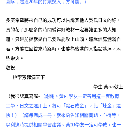
團隊，超過20年的持續投入，方可能。
）
多麼希望將來自己的成功可以告訴其他人吳氏日文的好，
真的花了那麼多的時間編得好教材一定要讓更多的人知
道，只是前提就是自己要先能攻上山頭，聽說讀寫瀟灑自
若，方能在回首來時路時，也能為後進的人指點迷津，添
些柴火
。
敬祝
桃李芳菲滿天下
學生 黃
○○
敬上
（我很認真寫喔~
（
謝謝。
黃RJ學友一定善用這一套教育
工學，日文之運用上，將可「點石成金」，比「煉金」還
快！
）（請每完成一冊，就來函告知相關問題、心得等，
以利適時提供相關學習建議。
黃RJ學友一定可學成，也一