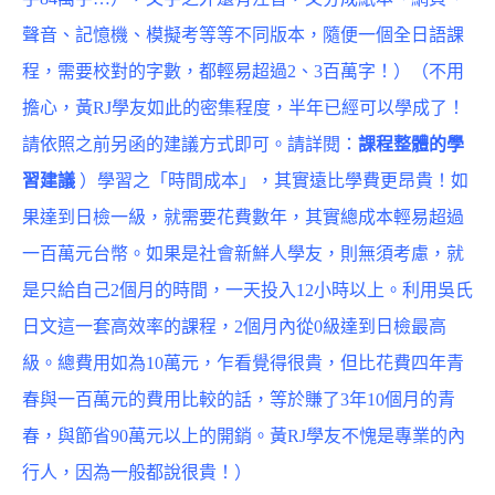
聲音、記憶機、模擬考等等不同版本，隨便一個全日語課
程，需要校對的字數，都輕易超過2、3百萬字！）（不用
擔心，黃RJ學友如此的密集程度，半年已經可以學成了！
請依照之前另函的建議方式即可。請詳閱：
課程整體的學
習建議
）學習之「時間成本」，其實遠比學費更昂貴！如
果達到日檢一級，就需要花費數年，其實總成本輕易超過
一百萬元台幣。如果是社會新鮮人學友，則無須考慮，就
是只給自己2個月的時間，一天投入12小時以上。利用吳氏
日文這一套高效率的課程，2個月內從0級達到日檢最高
級。總費用如為10萬元，乍看覺得很貴，但比花費四年青
春與一百萬元的費用比較的話，等於賺了3年10個月的青
春，與節省90萬元以上的開銷。
黃RJ學友
不愧是專業的內
行人，因為一般都說很貴！）