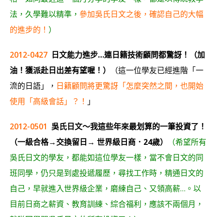
法，久學難以精準，
參加吳氏日文之後，確認自己的大幅
的進步的！
）
2012-0427
日文能力進步…連日籍技術顧問都驚訝！（加
油！獲派赴日出差有望喔！）
（這一位學友已經進階「一
流的日語」，
日籍顧問將更驚訝「怎麼突然之間，也開始
使用「高級會話」？！
」
2012-0501
吳氏日文～我這些年來最划算的一筆投資了！
（一級合格→交換留日→ 世界級日商．24歲）
（希望所有
吳氏日文的學友，都能如這位學友一樣，當不會日文的同
班同學，仍只是到處投遞履歷，尋找工作時，精通日文的
自己，早就進入世界級企業，磨練自己、又領高薪…。以
目前日商之薪資、教育訓練、綜合福利，應該不兩個月，