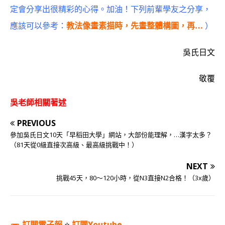
定會分享出很精彩的心得。加油！下列前輩學友之
分享，
應該可以參考：
教法像畫素描時，先畫整體構圖，再…
）
吳氏日文
敬覆
吳老師相關著述
PREVIOUS
參加吳氏日文10天「早稻田大學」網站，大部份能理解，…漢字太多？
（81天從0級直接次高級、最高級挑戰中！）
NEXT
挑戰45天，80～120小時，從N3直接N2合格！（3x歲）
訂閱電子報
⭐️
訂閱Youtube