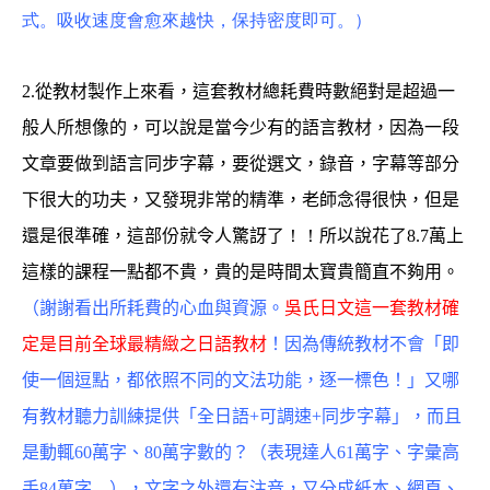
式。吸收速度會愈來越快，保持密度即可。）
2.
從教材製作上來看，這套教材總耗費時數絕對是超過一
般人所想像的，可以說是當今少有的語言教材，因為一段
文章要做到語言同步字幕，要從選文，錄音，字幕等部分
下很大的功夫，又發現非常的精準，老師念得很快，但是
還是很準確，這部份就令人驚訝了
！！
所以說花了
8.7
萬上
這樣的課程一點都不貴，貴的是時間太寶貴簡直不夠用。
（
謝謝看出所耗費的心血與資源。
吳氏日文這一套教材確
定是目前全球最精緻之日語教材
！因為傳統教材不會「即
使一個逗點，都依照不同的文法功能，逐一標色！」又哪
有教材聽力訓練提供「全日語+可調速+同步字幕」，而且
是動輒60萬字、80萬字數的？（表現達人61萬字、字彙高
手84萬字…），文字之外還有注音，又分成紙本、網頁、