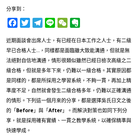
分享到：
F
T
T
Li
W
E
a
w
el
n
e
v
c
it
e
e
C
e
近期面談會出席人士，有已經在日本工作之人士，有二級
e
te
g
h
r
早已合格人士…，同樣都是面臨雖大致能溝通，但就是無
b
r
ra
at
n
法絕對自信地溝通，情形很類似雖然已經日檢次高級之二
o
m
o
級合格，但就是多年下來，仍難以一級合格。其實原因都
o
te
是同樣的，都是所採用之學習系統，不夠一貫，再加上精
k
準度不足，自然就會發生二級合格多年，仍難以正確溝通
的情形。下列這一個月來的分享，都是選擇吳氏日文之後
的「
Before
」與「
After
」。而解決對策也如同下列分
享，就是採用確有實績、一貫之教學系統，以確保精準與
快速學成。