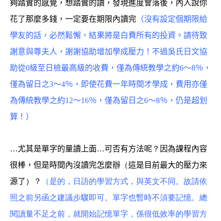
夠踏實的感覺，想踏實的讀，發現進度會落後，內人說你
花了那麼多錢，一定要在期限內讀完
（沒有設定個期限給
學友的話，必然鬆懈，結果將是白費所有的投資。請待致
謝意與尊夫人，謝謝協助增加學成壓力！不過吳氏日文協
助從0級至日檢最高級的收費，僅為傳統教學之約6～8％，
僅為留日之3～4％，即使花費一年時間才學成，費用亦僅
為傳統教學之約12～16％，僅為留日之6～8％，仍是超划
算！）
…尤其是單字的量讀上面…可否有方法呢
？
因為課程內容
很棒，但是時間內沒讀完怎麼辦
（
這是目前最大的壓力來
源了
）？
（
是的，日語的學習方式，與英文不同。故請依
照之前另函之建議步驟即可。單字也暫時不須要記憶。總
閱讀量不足之前，就開始記憶單字，係很低效率的學習方