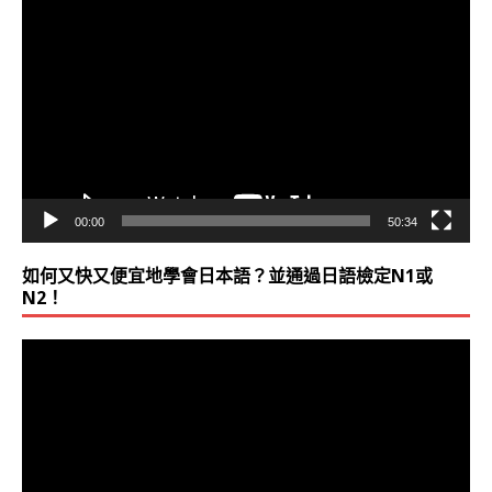
視
訊
播
放
器
00:00
50:34
如何又快又便宜地學會日本語？並通過日語檢定N1或
N2！
視
訊
播
放
器