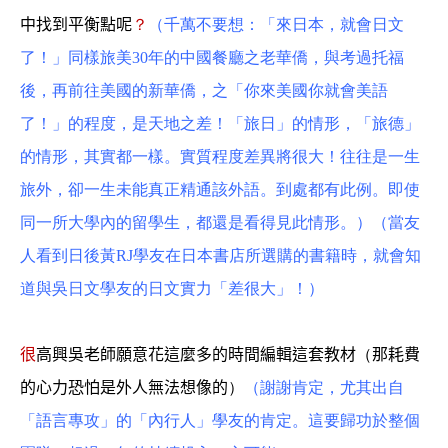
中找到平衡點呢
？
（千萬不要想：「來日本，就會日文
了！」同樣旅美30年的中國餐廳之老華僑，與考過托福
後，再前往美國的新華僑，之「你來美國你就會美語
了！」的程度，是天地之差！「旅日」的情形，「旅德」
的情形，其實都一樣。實質程度差異將很大！往往是一生
旅外，卻一生未能真正精通該外語。到處都有此例。即使
同一所大學內的留學生，都還是看得見此情形。）（當友
人看到日後黃RJ學友在日本書店所選購的書籍時，就會知
道與吳日文學友的日文實力「差很大」！）
很
高興吳老師願意花這麼多的時間編輯這套教材
（
那耗費
的心力恐怕是外人無法想像的
）
（謝謝肯定，尤其出自
「語言專攻」的「內行人」學友的肯定。這要歸功於整個