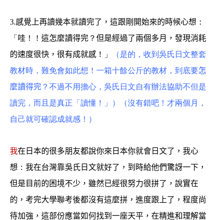
3.
感覺上再讀幾本就讀完了，這跟剛開始來的時候心想
：
「
哇
！！
這怎麼讀得完
？
但是經過了兩個多月，發現消耗
的速度很快，很有成就感
！」
（是的，收到吳氏日文整套
教材時，難免會如此想！一箱十餘公斤的教材，到底要
怎
麼讀得完
？不過不用擔心，吳氏日文自有辦法協助不但是
讀完，而且是真正「讀懂！」）（沒有錯吧！才兩個月，
自己就可確認成就感！）
我
在日本的很多朋友都說你來日本你就會日文了，我心
想
：
我在台灣靠吳氏日文就好了，到時給他們驚訝一下，
但是目前的困境不少，雖然已經很努力很拼了，說實在
的，考完大學聯考後都沒有這麼拼，進度跟上了，程度尚
待加強，這部份應當如何找到一座天平，在精進和理解當