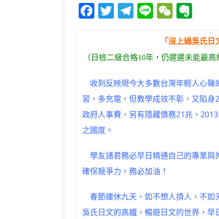
F
T
T
Li
W
E
a
w
el
n
e
v
c
it
e
e
C
e
「沒上過吳氏日
e
te
g
h
r
（日檢二級合格10年，仍遲遲未能最高
b
r
ra
at
n
收到反映現今大多數台灣年輕人心聲
o
m
o
習，多充電，但教學成效不彰，又陷身2
o
te
政府人事費，另有隱藏債務21兆，20
k
之國度。
學友諸君務必早日精通自己的專業與外
確保競爭力。務必加油！
春節連休九天，如不想人擠人，不如天
吳氏日文的高鐵，暢遊日文的世界，早日