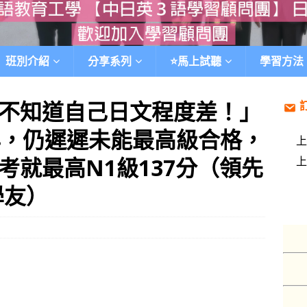
班別介紹
分享系列
⭐️馬上試聽
學習方法
不知道自己日文程度差！」
年，仍遲遲未能最高級合格，
考就最高N1級137分（領先
學友）