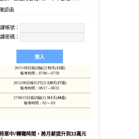
確認函
上課帳號：
上課密碼：
待業中/轉職時間，將月薪提升到33萬元