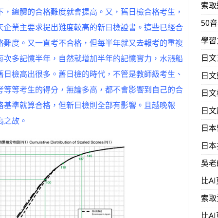
索取
下，總體的合格難度就會提高。又，舊日檢合格考生，
50
天企業主要求提出難度較高的新日檢證書。這些已經合
學習
格難度。又一直考不合格，但每半年就又去報考的重複
日文
每次多記憶半年，自然就增加半年的記憶實力，水漲船
舊日檢高出很多。舊日檢的時代，不管是教師級考生、
日文
考等等考生的得分，無論多高，都不會影響到自己的合
日文
格基準就算合格，但新日檢則全部有影響。且越晚報
日文
高之故。
日本
日本
吳老
比A
索取
比A