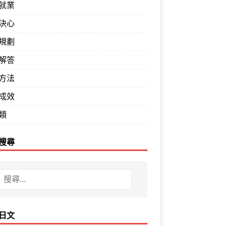
就業
決心
規劃
解答
方法
成效
類
搜尋
日文