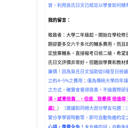
習，利用吳氏日文已經足以學會如何精
我的留言：
敬啟者：大學二年級起，開始在學校修
期卻要多交六千多元的輔系費用，而且還
定放棄輔系，直接報考日檢二級，希望
氏日文評價非常好，但聽說學費和教材
廉價！因為吳氏日文協助從0級至日檢
之約4~5%之費用；僅為傳統大學四年
之方式，確實會覺得很貴。不過實際研
清，感覺很貴…，但是…我覺得 很值得
歲）
）
（建議如同絕大部分學友勾選：
實分享學習時數等，即可自動免繳約定
心得，學費全免！
未合格的話，自動免