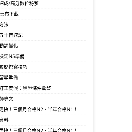
速成/高分數位秘笈
音桌布下載
方法
五十音速記
動詞變化
檢定N5準備
履歷撰寫技巧
留學準備
打工度假：簽證條件彙整
師專文
I更快！三個月合格N2，半年合格N1！
資料
I更快！三個月合格N2，半年合格N1！