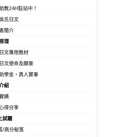
助教24H駐站中！
吳氏日文
者簡介
原理
日文專用教材
日文使命及願景
助學金，真人實事
介紹
實績
心得分享
馬上試聽
速成/高分秘笈