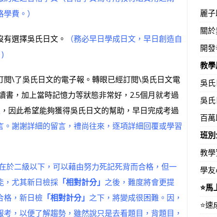
麗子
格學費。）
關於
沒有選擇吳氏日文。
（務必早日學成日文，早日創造自
開發
)
教學
閱\了吳氏日文的電子報。轉眼已經訂閱\吳氏日文電
吳氏
集讀書，加上當時記憶力等狀態非常好，2.5個月就考過
吳氏
級，因此希望能夠獲得吳氏日文的幫助，早日完成考過
百萬
言。謝謝詳細的留言，禮尚往來，逐項詳細回覆或學習
班別
教學
在於二級以下，可以藉由努力死記死背而合格，但一
學友
能，尤其新日檢採
「相對計分」
之後，難度將會更提
⭐️
合格，新日檢
「相對計分」
之下，將變成很困難。因，
⭐️
報考，以便了解趨勢，雖然說只是去看題目，背題目，