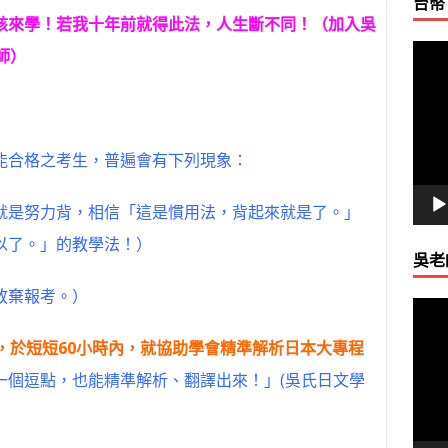
台幣
該來學！若我十年前就得此法，人生斷不同！
（加入吳
視
師）
訊
播
放
器
能合格之考生，普遍會有下列現象：
就是努力背，相信「這是慣用法，背起來就是了。」
以了。」的教學法！）
吳老
放棄報考。）
視
訊
，於短短60小時內，就協助學會精準解析日本大專程
播
一個逗點，也能精準解析、翻譯出來！」(吳氏日文學
放
器