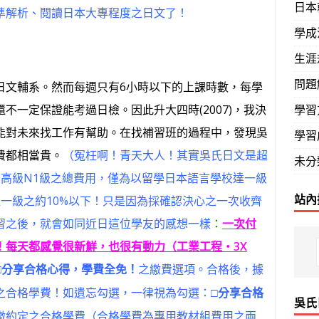
日本
準解析、閱讀日本大專程度之日文了！
學成
生涯
問題
日文輔系。然而每週只有6小時以下的上課時數，每學
不一定保證能考過日檢。因此升大四時(2007)，我決
學習
能對未來找工作有幫助。在找補習班的過程中，發現吳
學習
費都相當貴。
（冤枉啊！青天大人！其實吳氏日文是超
未分
最高級N1級之總費用，僅為以留學日本語言學校達一級
站內
達一級之約10%以下！只是因為採確認決心之一次收齊
習之後，就會如同近日這位學友的感想一樣
：
一次付
！每天都感覺很新鮮，也很有動力（工業工程‧3X
分享合格心得，學費全免！
之繳費選項。合格後，據
□
之合格學費！如遺忘勾選，一律視為勾選：
分享合格
□
吳氏
繳約定之合格學費（合格學費為專用教材組費用之兩