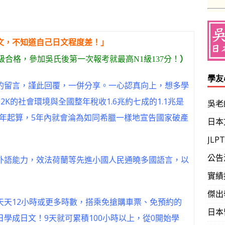
文，不知道自己日文程度差！」
級合格，參加吳氏後第一次報考就最高N1級137分！
）
學友
的留言，謹此回覆，一併分享。一心認真向上，想多學
2K的社會環境與
全國整年稅收1.6兆約七成的1.1兆是
吳老
13年起算，5年內就會淪為如同希臘一樣地宣告國家破產
日本
JL
公告
語能力，效法荷蘭等先進小國人民通曉多國語言，以
實績
傑出
天12小時或更多時數，搭乘免搶購車票、免預約的
日本
學成日文！9天就可累積100小時以上，從0開始學