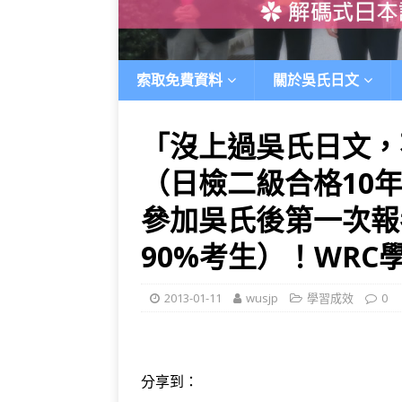
索取免費資料
關於吳氏日文
「沒上過吳氏日文，
（日檢二級合格10
參加吳氏後第一次報
90%考生）！WRC
2013-01-11
wusjp
學習成效
0
分享到：