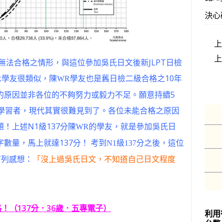
決心
無法合格之情形，與這位參加吳氏日文後新JLPT日檢
學友很類似，
學友也是舊日檢二級合格之10年
R
陳WR
的原因並非各位的不夠努力或毅力不足。願意持續5
恆學習者，現代其實很難見到了。各位未能合格之原因
！上述N1級137分
的學友，就是參加吳氏日
陳WR
數量，馬上就達137分！
考到N1級137分之後，這位
下列感想：
「沒上過吳氏日文，不知道自己日文程度
合格！（137分．36歲．五專電子）
利用