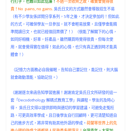
行打字，也難以如此低廉！
不過一次收齊之故，確實會覺得很
貴！No pains, no gains.
吳氏日文的方式雖然會導致招生不易
（有不少學友係詳閱分享系列，5年之後，才決定參加的！但如此
的方式，可確保學友一旦參加，就不會輕易放棄，且僅學會能精
準閱讀日文，也就已經值回票價了！）（很能了解閣下的心情，
如同好相機、好車，好產品，雖然購買時覺得很貴，但每次使
用，就會覺得實在值得！如此的心情，也只有真正遇到時才能真
體會！）
（記憶力方面務必自我催眠，告知自己要記住，能記住，則大腦
就會啟動潛能，協助記住。）
（謝謝逐次來函告知學習進展！謝謝肯定吳氏日文所研發的這一
套「Decodothology 解碼式教育工學」與課程。學友的及時心
得， 吳氏日文得以提供即時與適切的學習建議，可避免走冤枉
路，可更高效率學成。且日後學友自行回顧時，更可清楚知道自
己的進步方式，將非常有助其他外語的學成。
荷蘭等世界上的先
進小國的強盛之道都是人民熟悉多國語言！
台灣青年，大家加