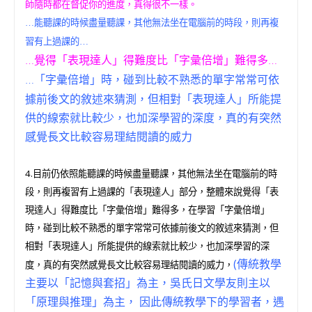
師隨時都在督促你的進度，真得很不一樣。
能聽課的時候盡量聽課，其他無法坐在電腦前的時段，則再複
…
習有上過課的
…
覺得「表現達人」得難度比「字彙倍增」難得多
…
…
「字彙倍增」時，碰到比較不熟悉的單字常常可依
…
據前後文的敘述來猜測，但相對「表現達人」所能提
供的線索就比較少，也加深學習的深度，真的有突然
感覺長文比較容易理結閱讀的威力
4.目前仍依照能聽課的時候盡量聽課，其他無法坐在電腦前的時
段，則再複習有上過課的「表現達人」部分，整體來說覺得「表
現達人」得難度比「字彙倍增」難得多，在學習「字彙倍增」
時，碰到比較不熟悉的單字常常可依據前後文的敘述來猜測，但
相對「表現達人」所能提供的線索就比較少，也加深學習的深
(傳統教學
度，真的有突然感覺長文比較容易理結閱讀的威力，
主要以「記憶與套招」為主，吳氏日文學友則主以
「原理與推理」為主， 因此傳統教學下的學習者，遇