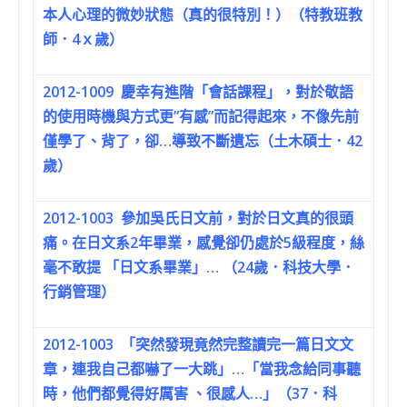
本人心理的微妙狀態（真的很特別！）（特教班教
師．4ｘ歲）
2012-1009
慶幸有進階「會話課程」，對於敬語
的使用時機與方式更”有感”而記得起來，不像先前
僅學了、背了，卻…導致不斷遺忘（土木碩士．42
歲）
2012-1003
參加吳氏日文前，對於日文真的很頭
痛。在日文系2年畢業，感覺卻仍處於5級程度，絲
毫不敢提 「日文系畢業」… （24歲．科技大學．
行銷管理）
2012-1003
「突然發現竟然完整讀完一篇日文文
章，連我自己都嚇了一大跳」…「當我念給同事聽
時，他們都覺得好厲害 、很感人…」（37．科