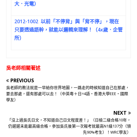
大．光電）
2012-1002
以前「不停背」與「背不停」，現在
只要透過語幹，就能以邏輯來理解！（4x歲．企管
所）
吳老師相關著述
PREVIOUS
吳老師的教法就是一早給你世界地圖，一路走的時候知道自己在那處，
要去那處，還有那處可以去！（中英粵＋日=4語‧香港大學EEE‧國際
學友）
NEXT
「沒上過吳氏日文，不知道自己日文程度差！」（日檢二級合格10年，
仍遲遲未能最高級合格，參加吳氏後第一次報考就最高N1級137分（領
先90%考生）！WRC學友）