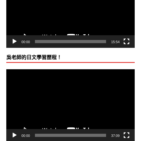
放
器
00:00
15:54
吳老師的日文學習歷程！
視
訊
播
放
器
00:00
37:09