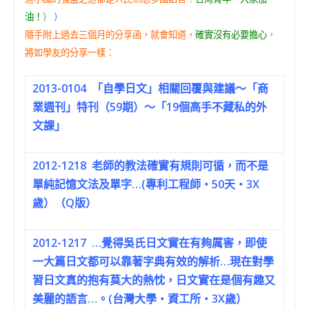
油！
）
）
隨手附上過去三個月的分享函，就會知道，
確實沒有必要擔心
，
將如學友的分享一樣：
2013-0104
「自學日文」相關回覆與建議～「商
業週刊」特刊（59期）～「19個高手不藏私的外
文課」
2012-1218
老師的教法確實有規則可循，而不是
單純記憶文法及單字…(專利工程師‧50天‧3X
歲）（Q版）
2012-1217
…覺得吳氏日文實在有夠厲害，即使
一大篇日文都可以靠著字典有效的解析…現在對學
習日文真的抱有莫大的熱忱，日文實在是個有趣又
美麗的語言…。(台灣大學‧資工所‧3X歲）