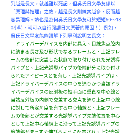
到越是長文，就越難以死記，但吳氏日文學友係以
「原理與推理」之故，越是長文則線索越多，反而越
容易理解。這也是為何吳氏日文學友可於短短60～18
0小時，就可以自行閱讀日文原著的原因！）例如，
吳氏日文學友能夠讀解下列專利說明之長文：
ドライバーデバイスを内部に具え、目線焦点腔内
に納まる長さ及び形状でなるフレームと、上記フレ
ームの後部に突設した状態で取り付けられた光誘導
パイプと、上記光誘導パイプの後端部分に取り付け
られたアイピースとを有し、上記光誘導パイプは、
上記ドライバーデバイスの中心を通りかつ当該ドラ
イバーデバイスの反射板の短手面に垂直な中心線と
当該反射板の内側で交差する交点を通り上記中心線
に対して所定角度を有する中心軸線と、上記フレー
ムの後部とが交差する光誘導パイプ先端位置を中心
として上記中心軸線上に沿って上記光誘導パイプの
後端部がまっすぐ伸びるように配置され、上記光誘