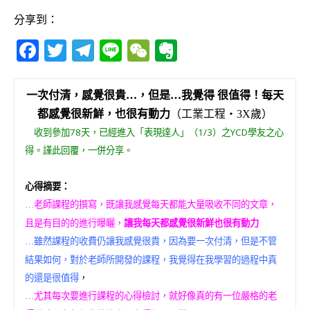
分享到：
F
T
T
Li
W
E
a
w
el
n
e
v
c
it
e
e
C
e
一次付清，感覺很貴
…
，但是
…
我覺得 很值得！每天
e
te
g
h
r
都感覺很新鮮，也很有動力
（工業工程‧3X歲）
b
r
ra
at
n
收到參加78天，已經進入「表現達人」（1/3）之YCD學友之心
得。謹此回覆，一併分享。
o
m
o
o
te
心得摘要：
k
老師課程的撰寫，既讓我感覺每天都能大量吸收不同的文章，
…
且是有目的的進行曝曬，
讓我每天都感覺很新鮮也很有動力
雖然課程的收費仍讓我感覺很貴，因為要一次付清，但是不管
…
結果如何，對於老師所開發的課程，我覺得在我學習的過程中真
的還是很值得
，
尤其每次要進行課程的心得檢討，就好像真的有一位嚴格的老
…