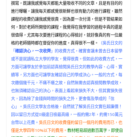
撰寫，既讓我感覺每天都能大量吸收不同的文章，且是有目的的
進行曝曬，讓我每天都感覺很新鮮也很有動力的進行課程，雖然
課程的收費仍讓我感覺很貴，因為要一次付清，但是不管結果如
何，對於老師所開發的課程，我覺得在我學習的過程中真的還是
很值得，尤其每次要進行課程的心得檢討，就好像真的有一位嚴
格的老師隨時都在督促你的進度，真得很不一樣。
（吳氏日文的
「
確認決心，一次收齊
」的收費方式，確實會讓未曾去日本留學
或不是就讀私立大學的學友，覺得很貴。但如此的收費方式，一
方面可讓學友於參加前認真檢閱吳氏日文的教學內容、心得、實
績等，另方面也可讓學友確認自己的學成決心。一般的方式，每
次繳個幾千元，不痛不癢之故，自然無需去認真檢閱教學成效，
也無須確認自己的決心，表面上看起來損失不大，但其實損失很
大，因為除了金錢與時間的損失之外，更會傷及學成的「信
心」。吳氏日文學友合格後，自然就了解吳氏日文實在超廉價！
因以留日方式從0級達日檢最高級，一般約需2年，約需150萬元
台幣以上花費。
吳氏日文的收費僅約留日一個月的費用而已，也
僅是大學四年10%以下的費用。
教材輕易超過數百萬字，即使自