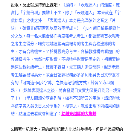
設限，反正就是持續上課吧。
（是的，「表現達人」的難度，確
實比「字彙倍增」要難上不少，除了「表現達人」 本來就在「字
彙倍增」之後之外，「表現達人」本身是充滿弦外之音之「片
語」，確實非經研習難以高效率學成。）（ JLPT新日檢採相對計
分之故，每一名未能合格而再度報考之考生，都會影響首次報考
之考生之得分，唯有超越這些再度報考的考生與合格邊緣的考
生，才有合格機會。至於挑戰高分考生、各補教機構去看題目的
教師級考生，當然也更影響。不過這些影響是固定的，初期要拚
過這些教師級考生，確實不容易。尤其聽力需要發酵，越是老鳥
考生越容易得高分。故全日語課程務必多多利用吳氏日文學友才
有的「可調速+同步字幕」之快速記憶機方式，練習至滾瓜爛
熟。）(熟練表現達人之後，將會發覺日文實力又提升到另一境界
了！）（學友閱讀分享系列時，如有不知所云的用語，請記得就
將該字置入吳氏日文分享系列，搜尋之，就會出現下列結果的鏈
結。點選進去看就會知道了：
給越來越胖的大蜘蛛
5.隨著年紀漸大，真的感覺記憶力比以前差很多，但是老師課程的