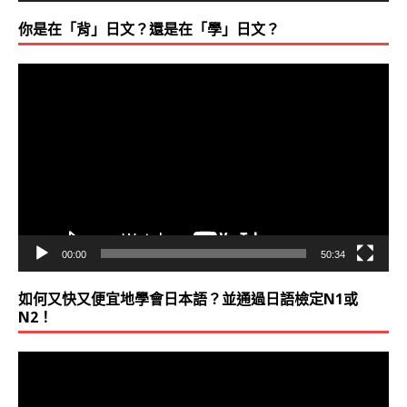
你是在「背」日文？還是在「學」日文？
視
訊
播
放
器
00:00
50:34
如何又快又便宜地學會日本語？並通過日語檢定N1或
N2！
視
訊