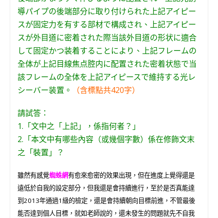
導パイプの後端部分に取り付けられた上記アイピー
スが固定力を有する部材で構成され、上記アイピー
スが外目道に密着された際当該外目道の形状に適合
して固定かつ装着することにより、上記フレームの
全体が上記目線焦点腔内に配置された密着状態で当
該フレームの全体を上記アイピースで維持する光レ
シーバー装置。
（含標點共420字）
請試答：
1.「文中之「上記」，係指何者？」
2.「本文中有哪些內容（或幾個字數）係在修飾文末
之「裝置」？
雖然有感覺
蜘蛛網
有愈來愈密的效果出現，但在進度上覺得還是
遠低於自我的設定部分，但我還是會持續進行，至於是否真能達
到2013年通過1級的檢定，還是會持續朝向目標前進，不管最後
能否達到個人目標，就如老師說的，還未發生的問題就先不自我