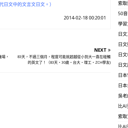
索取
代日文中的文言文日文。）
50
2014-02-18 00:20:01
學習
日文
日文
NEXT
日文
機場，
83天，不過三個月，程度可能就超越從小到大一直在碰觸
的英文了！（83天‧30歲‧台大‧理工‧ZCH學友)
日文
日本
日本
吳老
比A
索取
比A