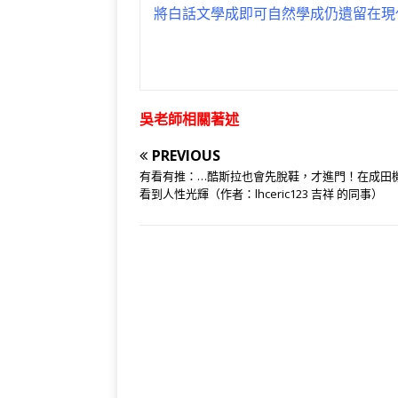
將白話文學成即可自然學成仍遺留在現
吳老師相關著述
PREVIOUS
有看有推：…酷斯拉也會先脫鞋，才進門！在成田
看到人性光輝（作者：lhceric123 吉祥 的同事）