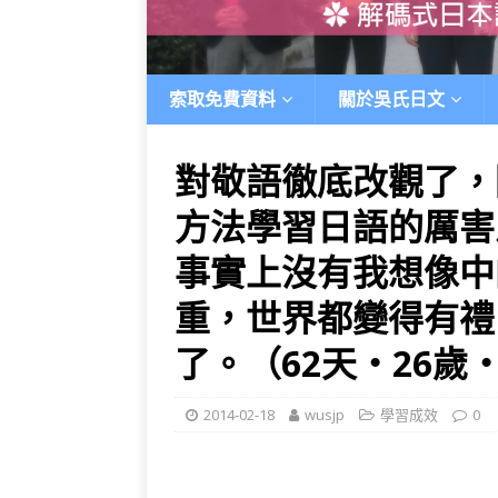
索取免費資料
關於吳氏日文
對敬語徹底改觀了，
方法學習日語的厲害
事實上沒有我想像中
重，世界都變得有禮
了。（62天‧26歲
2014-02-18
wusjp
學習成效
0