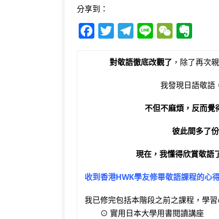
分享到：
F
T
T
Li
W
E
a
w
el
n
e
v
c
it
e
e
C
e
對敬語徹底改觀了
，除了再次親
e
te
g
h
r
我發現日語敬語
b
r
ra
at
n
o
m
o
不但不麻煩，反而覺
o
te
彼此間多了份
k
現在，我懂得欣賞敬語
收到香港HWK學友修畢敬語課程的心
我已修完包括本階段之前之課程，學習
⊙ 實用日本大學用書閱讀講座