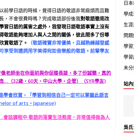
日本
以前學日語的時候，覺得日語的敬語非常麻煩而且難
學成
長，不會很費時嗎？完成敬語部份後我
對敬語徹底改
生涯
學習日語的厲害之處外，我發現日語敬語事實上沒有
得敬語能夠增加人與人之間的關係，彼此間多了份尊
問題
欣賞敬語了。
（敬語確實非常優美，且越熟練越發感
學習
可享受到遣詞用字美得宛如音樂般的敬語。前輩學友
學習
未分
好像老師坐在你面前與你促膝長談，多了份誠懇，真的
…（32歲‧60天‧中山大學‧企管）（SYR學友)
站內
是學會欣賞，「學習到相信自己一定可以掌握此語言
lor of arts‧Japanese)
生…會話課程中 敬語的落實生活態度，非常值得做為人
吳氏