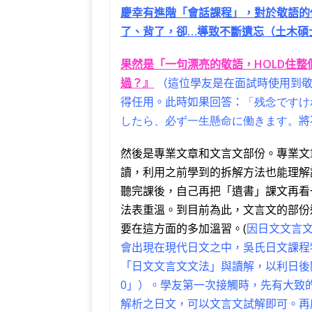
慶幸有進階「會話課程」，對於敬語的
了、背了，卻…導致不斷遺忘（土木碩
果然是「一句漂亮的敬語，HOLD住
過？』
（這位學友是在面試時使用到
得任用。此時如果回答：
「残念ですけ
したら、必ず一生懸命に働きます。
將
然後是專業文章和文言文部份。專業文
讀，利用之前學到的拆解方法也能理解
聽完課後，自己再把「遺書」課文再看
法表重溫。到目前為此，文言文的部份
要在這方面的多加溫習。(
因日文文言
會出現在現代日文之中，吳氏日文課程
「日文文言文文法」與讀解，以利日後
0」）。學友第一次接觸時，先有大致
解析之日文，可以文言文試解即可。再