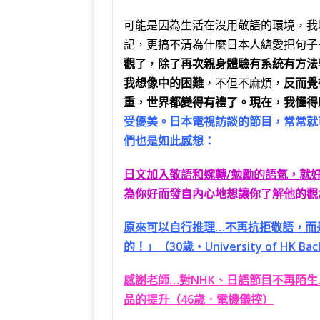
可能是因為生活在沒用敬語的環境，我
記，更搞不清為什麼日本人總愛把句子
觀了
，
除了再次親身體驗有系統有方法
我想像中的困難
，不但不麻煩，
反而覺
重，世界都變得有禮了。現在，我懂得
受優美。日本電視訪談的節目，常常就
們也是如此感想：
日文加入敬語和婉轉/勉勵的語氣，就
為你好而發自內心地想讓你了解他的觀念
原來可以自行推理…不再抗拒敬語，而
的！」（30歲‧University of HK Bache
感謝老師…對NHK、日語節目不再陌
品的提升（46歲．電機儀控）