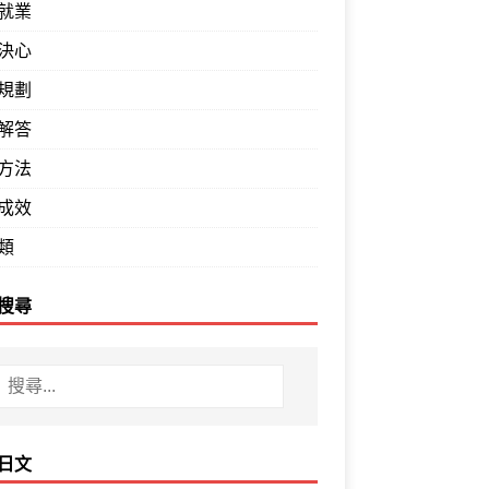
就業
決心
規劃
解答
方法
成效
類
搜尋
日文