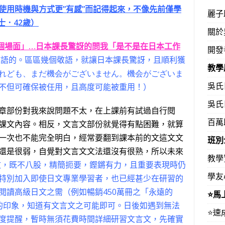
使用時機與方式更”有感”而記得起來，不像先前僅學
麗子
士．42歲）
關於
整個場面」…日本課長驚訝的問我「是不是在日本工作
開發
敬語的。區區幾個敬語，就讓日本課長驚訝，且順利獲
教學
れども、まだ機会がございません。機会がございま
吳氏
不但可確保被任用，且高度可能被重用！）
吳氏
章部份對我來說問題不太，在上課前有試過自行閱
百萬
課文內容。相反，文言文部份就覺得有點困難，就算
一次也不能完全明白，經常要翻到課本前的文這文文
班別
還是很弱，自覺對文言文文法還沒有很熟，所以未來
教學
文，既不八股，精簡扼要，鏗鏘有力，且重要表現時仍
學友
特別加入即使日文專業學習者，也已經甚少在研習的
閱讀高級日文之需（例如暢銷450萬冊之「永遠的
⭐️
的印象，知道有文言文之可能即可。日後如遇到無法
⭐️
度提醒，暫時無須花費時間詳細研習文言文，先確實