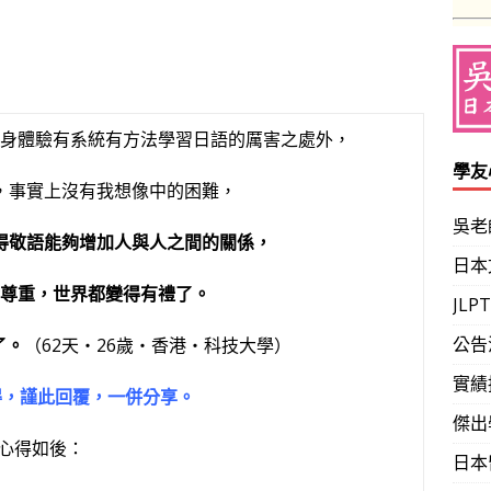
身體驗有系統有方法學習日語的厲害之處外，
學友
，事實上沒有我想像中的困難，
吳老
得敬語能夠增加人與人之間的關係，
日本
尊重，世界都變得有禮了。
JL
公告
了。
（62天‧26歲‧香港‧科技大學）
實績
得，謹此回覆，一併分享。
傑出
心得如後：
日本