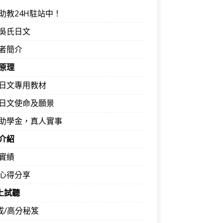
助教24H駐站中！
吳氏日文
者簡介
原理
日文專用教材
日文使命及願景
助學金，真人實事
介紹
實績
心得分享
馬上試聽
速成/高分秘笈