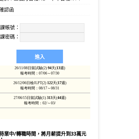
確認函
上課帳號：
上課密碼：
待業中/轉職時間，將月薪提升到33萬元