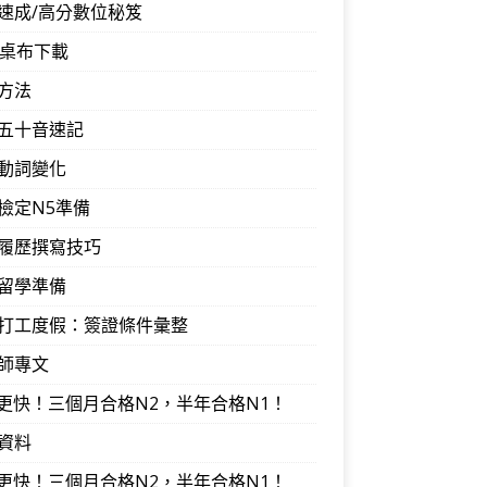
速成/高分數位秘笈
音桌布下載
方法
五十音速記
動詞變化
檢定N5準備
履歷撰寫技巧
留學準備
打工度假：簽證條件彙整
師專文
I更快！三個月合格N2，半年合格N1！
資料
I更快！三個月合格N2，半年合格N1！