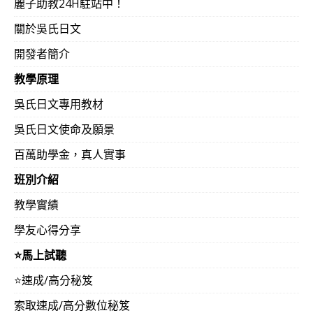
麗子助教24H駐站中！
於平日上班日可於下班後每日投入2~3小時，而假日可投
關於吳氏日文
前是隔周休制度 ，明年假設有周休二日，那就兩天就可20
開發者簡介
時不知時間會不會太緊繃？希望明年7月的檢定考上N1級
教學原理
力求高分，不僅只是合合格就好，已經舊日檢二級合格之故
吳氏日文專用教材
形的估算都是假設文法解析能力為「零」或「負」（錯誤
吳氏日文使命及願景
協助建構文法、解析與精準閱讀的能力。傳統教學以記憶
百萬助學金，真人實事
記得不少單字，宛如廚房已經有滿滿的食材，只要學會料
班別介紹
烹煮出一道又一道的美食。因此應該400~500小時以下，亦
前的N1，約為舊日檢一級約320（80%）~330（82.5%
教學實績
日文以外之「國文、閱讀」之「基本學力」，如果基本閱
學友心得分享
有深度的母語書籍都有困難時，自然就難以合格N1，這
⭐️馬上試聽
析」的問題，而是「基本學力」的問題，只要「基本學力
⭐️速成/高分秘笈
實研習吳氏日文，自然就足以合格N1。）
索取速成/高分數位秘笈