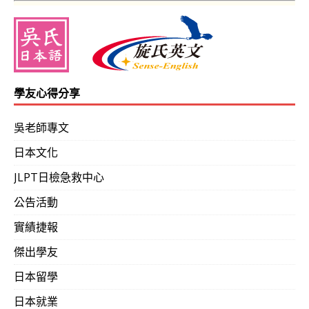
不懂日文的，應該來學；懂日文的，更該來學！若我十
生斷不同！（加入吳氏日文前，二級已合格10年．日商
友‧N1級137分）
學友心得分享
吳老師專文
日本文化
上列
WRC學
友
的137分，係參加吳氏日文之後，第一次報
JLPT日檢急救中心
不知道已經衝到多少分了！無論如何，吳氏日文學友高度
公告活動
即使N1合格，也持續報考，早日締造自己人生的最高分紀
實績捷報
我的學成目標，決心與讀書計畫確認
傑出學友
日本留學
畢業於
○○
大學應用日語系，學日文超過6年了，前前後後大
補習班費用所花超過20萬了，得到的是零零落落的聽解能
日本就業