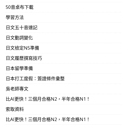
新日檢N1的合格難度？4~5個月從0級 超速合格
50音桌布下載
學習方法
將來有機會的話也希望能夠利用日文能力接翻譯的case
。
日文五十音速記
僅需約250小時就可以非常精準地翻譯日本大專程度日文
日文動詞變化
吳氏日文的文法解析教學，達到連一個逗點也可以精準解
日文檢定N5準備
要看翻譯者的國學實力，以利 達到「信‧達‧雅」。）
日文履歷撰寫技巧
我認為解讀日文意思不一定要像學法律人士計較字面意思
日本留學準備
度表現，而不是’好像是’的模寧兩可，可惜我目前就有這
日本打工度假：簽證條件彙整
列專利日文的話，基本上沒有日文無法精準翻譯的。）
「
吳老師專文
利工程師‧交通大學奈米科技研究所‧LZR學友）
比AI更快！三個月合格N2，半年合格N1！
吳氏日文的文法解析教學向來是達到即使連一個逗點也能
實際翻譯時，要翻譯到如何程度，自行決定即可。反正只要
索取資料
00%，則100%以下的任何程度都可自行決定。）
比AI更快！三個月合格N2，半年合格N1！