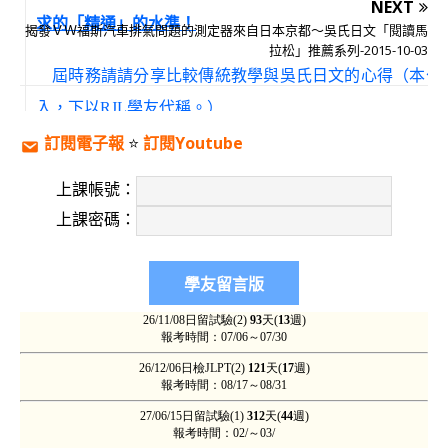
NEXT
求的「精通」的水準！
揭發ＶＷ福斯汽車排氣問題的測定器來自日本京都～吳氏日文「閱讀馬
拉松」推薦系列-2015-10-03
屆時務請請分享比較傳統教學與吳氏日文的心得（本公
入，下以RJL學友代稱。）
訂閱電子報
⭐️
訂閱Youtube
歡迎加入吳氏日文！免擔心！看看下列前輩吳氏日文學友
上課帳號：
可知道無須擔心，只要設法確實聽課即可，吳氏日文
保證
上課密碼：
回收過去四年日文系的青春與費用，完全活化！
「沒上過吳氏日文，不知道自己日文程度差！」（日檢二
遲遲未能最高級合格，參加吳氏後第一次報考就最高N1級
友）