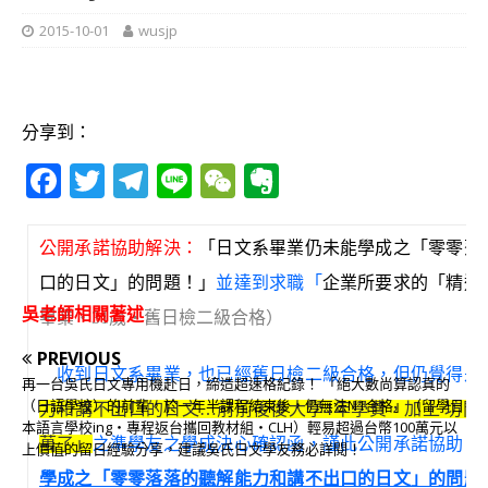
2015-10-01
wusjp
分享到：
F
T
T
Li
W
E
a
w
el
n
e
v
c
it
e
e
C
e
公開承諾協助解決：
「日文系畢業仍未能學成之「零零落
e
te
g
h
r
口的日文」的問題！」
並達到求職「
企業所要求的「精通
b
r
ra
at
n
吳老師相關著述
畢業‧31歲‧舊日檢二級合格）
o
m
o
PREVIOUS
收到日文系畢業，也已經舊日檢二級合格，但仍覺得是
o
te
再一台吳氏日文專用機赴日，締造超速格紀錄！ 「絕大數尚算認真的
（日語學校）的前輩，於一年半課程結束後，仍無法N1合格」（留學日
力和講不出口的日文
…
前前後後大學4年學費，加上 坊間
k
本語言學校ing‧專程返台攜回教材組‧CLH）輕易超過台幣100萬元以
萬了」
之準學友之學成決心確認函，謹此公開承諾協助：
上價值的留日經驗分享，建議吳氏日文學友務必詳閱！
學成之「零零落落的聽解能力和講不出口的日文」的問題