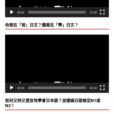
●學成決心：
00:00
37:09
我只有舊2級合格證書，當時聽力只有30/100，完全亂猜
你是在「背」日文？還是在「學」日文？
信
的跟人說我是’精通日文’的而不是只是’我有學過’
（吳氏
協助充滿自信地說：「我有學過，且文法 自信高度精準！
視
訊
格的學友！以便將過去投資在日文系的青春與金錢，全部活
播
文約200小時課課程，了解日文確實大幅進步後，建議早
放
際觀察日本社會的行動，將非常有助益日文的更精進，屆
器
得：
吳氏日文學友 自己辦 超經濟 留日！五天四夜（實際四天三夜
00:00
50:34
台幣有找！36小時往返日本專程買書、購物，都可能的廉
如何又快又便宜地學會日本語？並通過日語檢定N1或
N2！