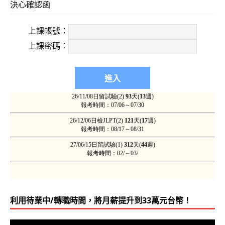
決心確認函
期望自己能確實看懂聽懂日本節目的東西，看到日本人能
是’我好像懂吧’的心虛心態草草帶過
（了解。吳氏日文將
上課帳號：
的日檢為檢驗基準 ，並在日本節目的翻譯有不夠好的時候
上課密碼：
（要達到接近100%的抓錯率，除了確鑿之日文實力之外
學、居住與工作」過，會有關係。因為只有實際歷經上述
正接近100%聽出那裡的翻譯可加以改進。 ）
歡迎加入！拿到教材後就是大量輕鬆聽課即可，將會發覺
很快可精通日文！ 屆時就會完全同意下列前輩學友的分享
10天的課程，讓我覺得已經超越之前10年所學的程度（3
習歷10年‧ZSR學友）「沒上過吳氏日文，不知道自己
級合格10年，仍遲遲未能最高級合格，參加吳氏後第一次
利用待業中/轉職時間，將月薪提升到33萬元台幣！
分！）
視