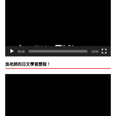
不懂日文的，應該來學；懂日文的，更該來學！若我十年
訊
同！（加入吳氏日文前，二級已合格10年．日商工程師‧W
播
放
分）
器
英語能力如下所示：
文法 3
0%
單字 40%
00:00
15:54
讀解 30%
吳老師的日文學習歷程！
聽力 10%
會話 10%
（利用吳氏日文線上課程，快速學成日文，
視
訊
的方法」 與 「線上教學」的威力之後，日檢合格後，建
播
師」的「旋氏英文線上課程」，同樣是至為高效率的課程
放
際企業人士多需亦精通英文。日文之中，英文單字很多
器
字，但還是必須早日熟練，以免每次須逐一查字典。）