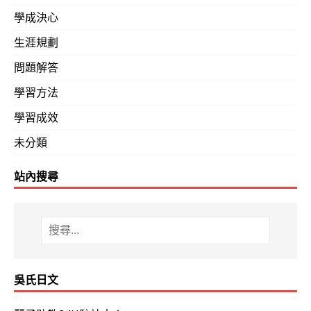
現在的工作(
○○○
製造)雖然和日文沒關係但我想培養第二專
學成決心
也機會大一些，因為想找和日文有相關工作的基層業務日文
生涯規劃
（「精通」的具體指標之一是新日檢N1合格，且得分達13
問題解答
1，莫說日文系畢業，絕大多數也難以合格，即使耗費15
學習方法
本語言學校一年半以上也難以合格：
學習成效
在日本的語言學校念了一年半，仍然沒有達
未分類
再一台吳氏日文專用機赴日，締造超速格紀錄！ 「
絕大
站內搜尋
校）的前輩，於一年半課程結束後，仍無法N1合格」
（留
程返台攜帶吳氏日文專用機）輕易超過台幣100萬元以上
議吳氏日文學友務必詳閱！
JLPT新日檢N1級 118分（80%）、137分（90%）、14
吳氏日文
（本分享附：日檢N1得分分布圖）