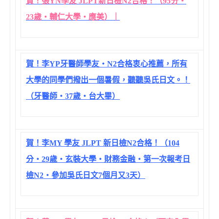
賀！張YN學友 JLPT新日檢N2合格！（95分‧
23歲‧輔仁大學‧應美）｜
賀！李YP牙醫師學友‧N2合格衷心推薦，所有
大學的同學們撥出一個暑假，聽聽吳氏日文。！
（牙醫師‧37歲‧台大畢）
賀！李MY 學友 JLPT 新日檢N2合格！（104
分‧29歲‧玄裝大學‧財務金融‧第一次報考日
檢N2‧參加吳氏日文7個月又3天）