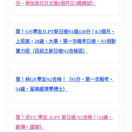
分‧參加吳氏日文後6個月又3週應試）
賀！SJS學友JLPT新日檢N1級120分！8.5個月‧
上班族‧28歲‧大畢‧第一次報考日檢‧N1相對
實力班（目前之新日檢N2合格班）
賀！林GY學友N2合格！（93分‧第一次報考‧
34歲‧留美經濟學博士）
賀！洪YC 學友 JLPT 新日檢 N2合格！(33歲‧
銘傳‧國貿）