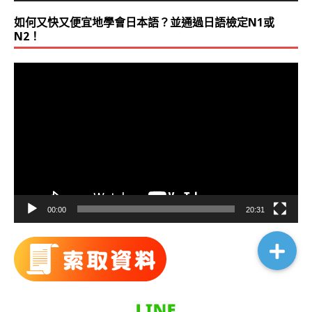
如何又快又便宜地學會日本語？並通過日語檢定N1或
N2！
視
訊
播
放
器
00:00
20:31