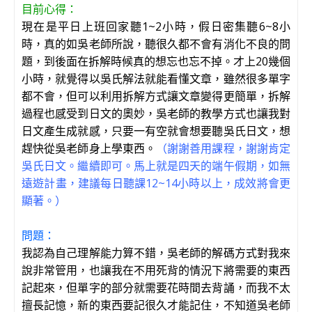
目前心得
：
現在是平日上班回家聽1~2小時，假日密集聽6~8小
時，真的如吳老師所說，聽很久都不會有消化不良的問
題，到後面在拆解時候真的想忘也忘不掉。才上
20
幾個
小時，就覺得以吳氏解法就能看懂文章，雖然很多單字
都不會，但可以利用拆解方式讓文章變得更簡單，拆解
過程也感受到日文的奧妙，吳老師的教學方式也讓我對
日文產生成就感，只要一有空就會想要聽吳氏日文，想
趕快從吳老師身上學東西。
（謝謝善用課程，謝謝肯定
吳氏日文。繼續即可。馬上就是四天的端午假期，如無
遠遊計畫，建議每日聽課12~14小時以上，成效將會更
顯著。）
問題：
我認為自己理解能力算不錯，吳老師的解碼方式對我來
說非常管用，也讓我在不用死背的情況下將需要的東西
記起來，但單字的部分就需要花時間去背誦，而我不太
擅長記憶，新的東西要記很久才能記住，不知道吳老師