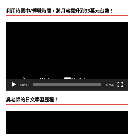
利用待業中/轉職時間，將月薪提升到33萬元台幣！
視
訊
播
放
器
00:00
15:54
吳老師的日文學習歷程！
視
訊
播