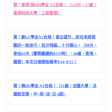
賀！香港 胡MH學友 N2合格！（129分‧27歲‧
香港科技大學‧工商管理）
賀！劉LF學友N2合格！喜出望外…抓住老師提
醒的一些技巧，低分飛過…十分開心。（99分‧
參加43天（實際聽課約81小時）‧46歲‧東海‧
國貿）本次日檢開始報考9/14~9/15！
賀！陳HS學友 N2合格！（51歲‧法國大畢‧法
國航空業‧中+英+法+日 4語）