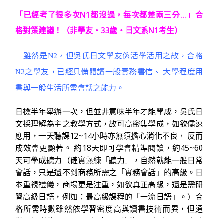
「已經考了很多次N1都沒過，每次都差兩三分…」合
格對策建議！（非學友‧33歲‧日文系N1考生）
雖然是N2，但吳氏日文學友係活學活用之故，合格
N2之學友，已經具備閱讀一般實務書信、 大學程度用
書與一般生活所需會話之能力。
日檢半年舉辦一次，但並非意味半年才能學成，吳氏日
文採理解為主之教學方式，故可高密集學成，如欲儘速
應用，一天聽課12~14小時亦無須擔心消化不良， 反而
成效會更顯著。 約18天即可學會精準閱讀，約45~60
天可學成聽力（確實熟練「聽力」，自然就能一般日常
會話，只是還不到商務所需之「實務會話」的高級。日
本重視禮儀，商場更是注重，如欲真正高級，還是需研
習高級日語，例如：最高級課程的「一流日語」。）合
格所需時數雖然依學習密度高與讀書技術而異，但通