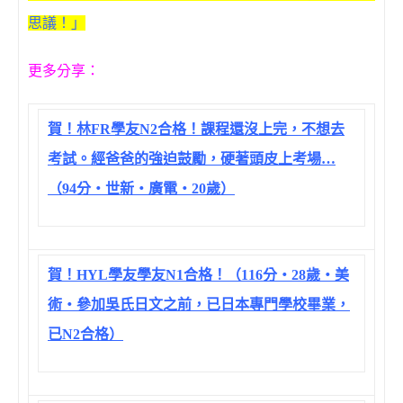
思議！」
更多分享：
賀！林FR學友N2合格！課程還沒上完，不想去
考試。經爸爸的強迫鼓勵，硬著頭皮上考場…
（94分‧世新‧廣電‧20歲）
賀！HYL學友學友N1合格！（116分‧28歲‧美
術‧參加吳氏日文之前，已日本專門學校畢業，
已N2合格）