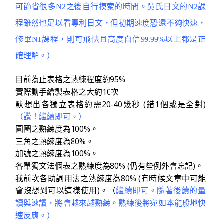
可節省很多N2之後自行摸索的時間。吳氏日文的N2課
程雖然也足以看專利日文，但初期速度恐還不夠快速，
修畢N1課程，則可飛快且高度自信99.99%以上都是正
確理解。）
目前為止表格之熟練程度約95%
實際動手繪製表格之大約10次
默想出各獨立表格約需20-40幾秒 (錯1個或是全對)
（讚！繼續即可。）
圓圈之熟練度為100%。
三角之熟練度為80%。
加號之熟練度為100%。
各單獨文法個表之熟練度為80% (仍有些例外會忘記)。
我前次各助詞用法之熟練度為80% (有時候文章中可能
會沒想到可以這樣使用)。（
繼續即可。隨著後續的量
讀與速讀，將會越來越熟練。熟練後將宛如本能般地快
速反應。）