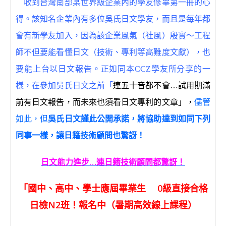
收到台灣南部某世界級企業內的學友修畢第一冊的心
得。該知名企業內有多位吳氏日文學友，而且是每年都
會有新學友加入，因為該企業風氣（社風）殷實～工程
師不但要能看懂日文（技術、專利等高難度文獻），也
要能上台以日文報告。正如同本CCZ學友所分享的一
樣，在參加吳氏日文之前「
連五十音都不會
…
試用期滿
前有日文報告，而未來也須看日文專利的文章」，
儘管
如此，但
吳氏日文謹此公開承諾，將協助達到如同下列
同事一樣，讓日籍技術顧問也驚訝！
日文能力進步…連日籍技術顧問都驚訝！
「國中、高中、學士應屆畢業生 0級直接合格
日檢N2班！報名中（暑期高效線上課程）