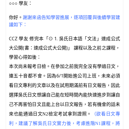
學友：
○○○
你好。
謝謝來函告知學習進展，逐項回覆與後續學習建
議如下：
CCZ 學友 修完本「⊙ 1. 吳氏日本語「文法」速成公式
大公開(書：速成公式大公開)」 課程以及之前之課程，
學習心得如後：
本次尚未報考日檢。在參加之前我完全沒有學過日文，
6/1
連五十音都不會。因為
開始進公司上班，未來必須
看日文專利的文章以及在試用期滿前有日文報告，因此
選擇吳氏日文想讓自己能在短時間內能快速進步到讓自
己不再害怕日文且能上台以日文報告，若有機會的話未
來也能通過日文N2檢定考試拿到證照。
（欲看日文專
利，建議了解吳氏日文實力後，考慮進階N1課程，將