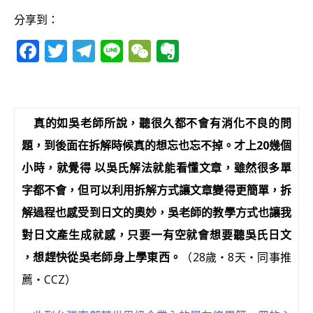
分享到：
F
T
T
Li
W
E
a
w
el
n
e
v
c
it
e
e
C
e
e
te
g
h
r
真的如吳老師所說，聽很久都不會有消化不良的問
b
r
ra
at
n
題，到後面在拆解時候真的想忘也忘不掉。才上
20
幾個
o
m
o
小時，就覺得 以吳氏解法就能看懂文章，雖然很多單
o
te
字都不會，但可以利用拆解方式讓文章變得更簡單，拆
k
解過程也感受到日文的奧妙，吳老師的教學方式也讓我
對日文產生成就感，只要一有空就會想要聽吳氏日文
，想趕快從吳老師身上學東西。
（28歲‧8天‧同事推
薦‧CCZ）