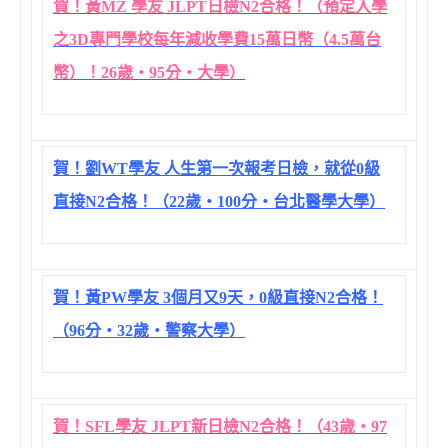
賀！黃MZ 學友 JLPT日檢N2合格！（預定入學
之3D專門學校每年減收學費15萬日幣（4.5萬台
幣）！26歲‧95分‧大學）
賀！劉WT學友 人生第一次報考日檢，就從0級
直接N2合格！（22歲‧100分‧台北醫學大學）
賀！黃PW學友 3個月又9天，0級直接N2合格！
（96分‧32歲‧警察大學）
賀！SFL學友 JLPT新日檢N2合格！（43歲‧97