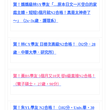
賀！媽媽級林SY學友「…原本日文一片空白的家
庭主婦，短短5個月就N2合格！真是太神奇了
～」（2x~3x歲．護理系）
賀！林CY學友 日檢次高級N2合格！（92分．28
歲．中華大學．研究所）
賀！黃BS學友 5個月又10天 從0級直接N2合格！
（電子碩士， 27歲，90分）
賀！朱YL學友 N2合格！（102分‧Univ.畢‧30