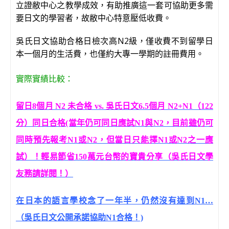
立證敝中心之教學成效，有助推廣這一套可協助更多需
要日文的學習者，故敝中心特意壓低收費。
吳氏日文協助合格日檢次高N2級，僅收費不到留學日
本一個月的生活費，也僅約大專一學期的註冊費用。
實際實績比較：
留日8個月 N2 未合格 vs. 吳氏日文6.5個月 N2+N1（122
分）同日合格(當年仍可同日應試N1與N2，目前雖仍可
同時預先報考N1或N2，但當日只能擇N1或N2之一應
試）！輕易節省150萬元台幣的寶貴分享（吳氏日文學
友務請詳閱！）
在日本的語言學校念了一年半，仍然沒有達到N1…
（吳氏日文公開承諾協助N1合格！)