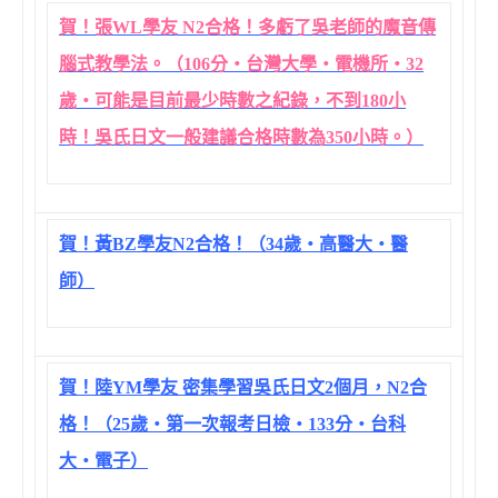
賀！張WL學友 N2合格！多虧了吳老師的魔音傳
腦式教學法。（106分‧台灣大學‧電機所‧32
歲‧可能是目前最少時數之紀錄，不到180小
時！吳氏日文一般建議合格時數為350小時。）
賀！黃BZ學友N2合格！（34歲‧高醫大‧醫
師）
賀！陸YM學友 密集學習吳氏日文2個月，N2合
格！（25歲‧第一次報考日檢‧133分‧台科
大‧電子）