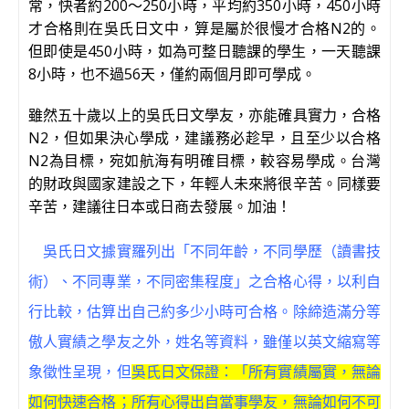
常，快者約200～250小時，平均約350小時，450小時
才合格則在吳氏日文中，算是屬於很慢才合格N2的。
但即使是450小時，如為可整日聽課的學生，一天聽課
8小時，也不過56天，僅約兩個月即可學成。
雖然五十歲以上的吳氏日文學友，亦能確具實力，合格
N2，但如果決心學成，建議務必趁早，且至少以合格
N2為目標，宛如航海有明確目標，較容易學成。台灣
的財政與國家建設之下，年輕人未來將很辛苦。同樣要
辛苦，建議往日本或日商去發展。加油！
吳氏日文據實羅列出「不同年齡，不同學歷（讀書技
術）、不同專業，不同密集程度」之合格心得，以利自
行比較，估算出自己約多少小時可合格。除締造滿分等
傲人實績之學友之外，姓名等資料，雖僅以英文縮寫等
象徵性呈現，但
吳氏日文保證：「所有實績屬實，無論
如何快速合格；所有心得出自當事學友，無論如何不可