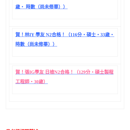
歲‧ 時數（尚未修畢））
賀！林IY 學友 N2合格！（116分‧碩士‧33歲‧
時數（尚未修畢））
賀！張IG學友 日檢N2合格！（129分‧碩士製程
工程師‧30歲）