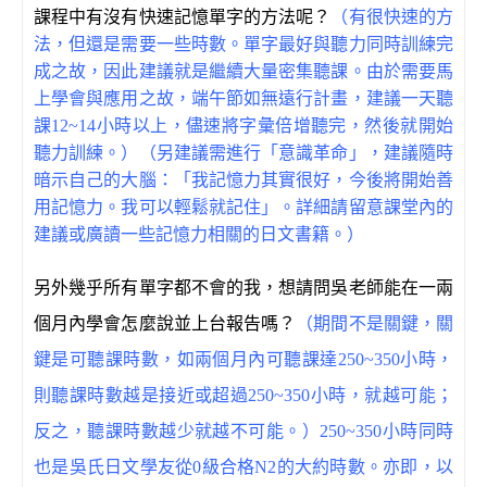
課程中有沒有快速記憶單字的方法呢？
（有很快速的方
法，但還是需要一些時數。單字最好與聽力同時訓練完
成之故，因此建議就是繼續大量密集聽課。由於需要馬
上學會與應用之故，端午節如無遠行計畫，建議一天聽
課12~14小時以上，儘速將字彙倍增聽完，然後就開始
聽力訓練。）（另建議需進行「意識革命」，建議隨時
暗示自己的大腦：「我記憶力其實很好，今後將開始善
用記憶力。我可以輕鬆就記住」。詳細請留意課堂內的
建議或廣讀一些記憶力相關的
日文
書籍。）
另外幾乎所有單字都不會的我，想請問吳老師能在一兩
個月內學會怎麼說並上台報告嗎？
（期間不是關鍵，關
鍵是可聽課時數，如兩個月內可聽課達250~350小時，
則聽課時數越是接近或超過250~350小時，就越可能；
反之，聽課時數越少就越不可能。）250~350小時同時
也是吳氏日文學友從0級合格N2的大約時數。亦即，以