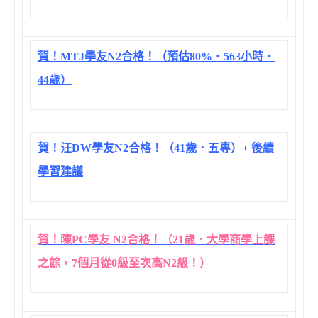
賀！MTJ學友N2合格！（預估80%‧563小時‧
44歲）
賀！汪DW學友N2合格！（41歲．五專）+ 後續
學習建議
賀！陳PC學友 N2合格！（21歲．大學商學上課
之餘，7個月從0級至次高N2級！）