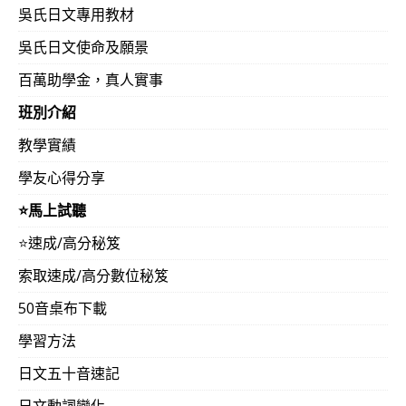
吳氏日文專用教材
吳氏日文學友11個月內可締造如何實績？從0級到N1級13
吳氏日文使命及願景
獎學金初試+赴日本與東京大學教授對談獲入學內定+完成
百萬助學金，真人實事
英著作+高獲利日本企業社長直接禮聘赴任東京（26歲‧
班別介紹
學友）
教學實績
吳氏日文課程可超高密集學成之故，如果目前是待業中等
學友心得分享
建議採高密集，一天投入12~14小時，僅給自己三個月
⭐️馬上試聽
檢最高級實力，之後就回到職場與應試最近一次之日檢，
⭐️速成/高分秘笈
己就業優勢，下列近期學友分享應有所助益：
索取速成/高分數位秘笈
更多分享：
50音桌布下載
學習方法
真的很謝謝吳氏日文！美術專業的我，用吳氏日文打下
日文五十音速記
入日商工作！（23歲‧藝術大學‧一級341分‧翻譯作
日）
日文動詞變化