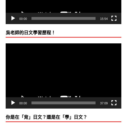
給準學友的誠摯建議！N2在日本，N1在倫敦（時駐愛爾
00:00
15:54
程師）
吳老師的日文學習歷程！
賀！李YP牙醫師學友‧N2合格衷心推薦，所有大學的同
視
聽聽吳氏日文。！（牙醫師‧37歲‧台大畢）
訊
播
放
器
00:00
37:09
你是在「背」日文？還是在「學」日文？