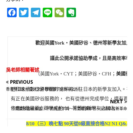
F
T
T
Li
W
E
a
w
el
n
e
v
c
it
e
e
C
e
e
te
g
h
r
歡迎英國York‧美國矽谷、德州等新學友加入
b
r
ra
at
n
o
m
o
謹此公開承諾協助學成，且是高效率學
o
te
吳老師相關著述
（英國York‧CYT；美國矽谷‧CFH；
美國德
k
PREVIOUS
香港學日文～日文文件我看懂了90%以上～
近日連續數位留學國外或即將派駐日本的新學友加入。有
有正在美國矽谷服務的， 也有從德州完成學位，還有再過
NEXT
位應該是最須立即學成的！）等等的新學友之加入。
不需要預習或複習，不用先查字典～只要聽課即可～日語學習新革命
8
/10（三）晚七點 90天從0級直接合格N2 N1 Q&