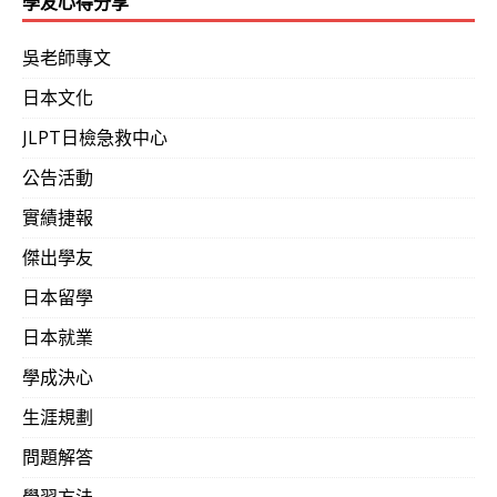
學友心得分享
「律師‧會計師」加5分；留學日本學士或碩士，也僅加10分
吳老師專文
格則加 15分！申請永久居留權，僅需工作4.5年！
日本文化
「律師告訴我：今年他所接的案件中，發放在留許可處理
JLPT日檢急救中心
的在留許可時間～五年！」（26歲‧日本東京就業中‧ZC
公告活動
實績捷報
日本安倍政權近日又宣布投入28兆日幣，加速建設與振興
者 照樣唱衰，但日本就是有辦法保持一定之繁榮與安定，
傑出學友
幣仍具一定之幣值。2008年金融海嘯時，各國爭相撒錢，
日本留學
都不稀奇，英國更是大撒了4倍。當時日本撒了0.8倍，
日本就業
當時的歐美主要國度仍是小巫，但唱衰者就是會唱衰。 但
學成決心
的法則，趁全球景氣低迷之此刻，持續併購預定併購的實
生涯規劃
在京都的
日本電產
，發表以12億美金併購了總公司在美國
問題解答
erson Electric的發電機與電梯用馬達事業部門，確保歐洲與