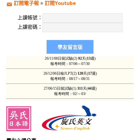
訂閱電子報
⭐️
訂閱Youtube
當然上述學友本身都是具高度之專業實力，且不久亦將成為
的國際人才。由於新航空法的規定，含有鋰電池的3C產品
上課帳號：
上課密碼：
飛機寄送，必須以貨運專業的飛機寄送，加上多是參加「
教材重量就將近達到一般空運之極限之20公斤，僅郵寄費
幣，對於具備如此高度學成決心之學友，吳氏日文謹此公
高效率學成。
其中CFH學友是畢業自在國際商學領域中，具有一定名
School of Management， Glendale, AZ 的 MB
虎添翼。同樣也是留美的是，從美國德州回來的工業工程的
的則是CYT學友，台大畢業後，赴英國留學，係生化專家
畢吳氏日文，合格N1時，如欲赴日就業，將是如同下列學
本最歡迎的高度專業人才的簽證（一千就是五年，滿4.5
對過去的高難度，真的是非常歡迎人才的加入日本。）