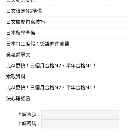
日文檢定N5準備
日文履歷撰寫技巧
工作自動來找我！吳老師的日文課，幫我打開了好幾道窗
日本留學準備
文）
日本打工度假：簽證條件彙整
吳老師專文
比AI更快！三個月合格N2，半年合格N1！
吳氏日文～我這些年來最划算的一筆投資了！一路從日
索取資料
日商工作 ， 很難想像當初沒有加入吳氏 現在又會是甚
→交換留日→ 世界級日商．24歲）
比AI更快！三個月合格N2，半年合格N1！
決心確認函
上課帳號：
果
然是「一句漂亮的敬語，HOLD住整個場面」…日本
上課密碼：
「是不是在日本工作過？』