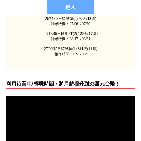
拜一級證書之賜，雖無經驗，仍找到了不錯的工作！
超時工作下，仍頒發日文系畢業證書給自己！
信徒有人經由吳氏日文一年內過一級，加入翻譯工作…
利用待業中/轉職時間，將月薪提升到33萬元台幣！
視
訊
日檢證書價值 年薪900萬日圓的工作
播
放
器
工作的最大報酬就是完成工作！