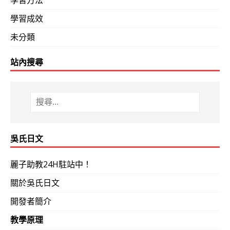
學習方法
是 Forture 500 世界排名的知名公司。
學習成效
建議吳氏日文學友設法擠出時間，早日修畢課程，早日合格
未分類
學友則早日赴日或進入日商就業等，在國際舞台磨練自己。
站內搜尋
的吳氏日文學友們的子弟，同樣可分享類似下列的來函：
家父20年前…在短時間內快速學成，在工作升遷上獲得大
本旅遊時，家父仍可從容應對…大力推薦 吳氏日文！ （吳
歲‧英國學士）
吳氏日文
8
/10（三）晚七點 90天從0級直接合格N2 N1 Q&
麗子助教24H駐站中！
日本面臨人才不足，長期需要懂包含日語在內之外國人才
關於吳氏日文
就是穩進日商的保證。但日商採長期培育人才之經營政策
開發者簡介
年輕者，如決心往日商發展，務必趁早！ 利如下列學友，
教學原理
就在東京，甚至還有轉換工作的餘力，進入更嚮往之國際