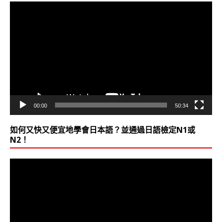
視
訊
播
放
器
00:00
50:34
如何又快又便宜地學會日本語？並通過日語檢定N1或
N2！
視
訊
播
放
器