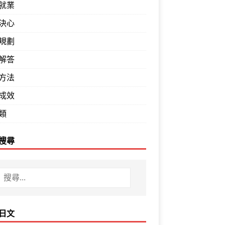
就業
決心
規劃
解答
方法
成效
類
搜尋
日文