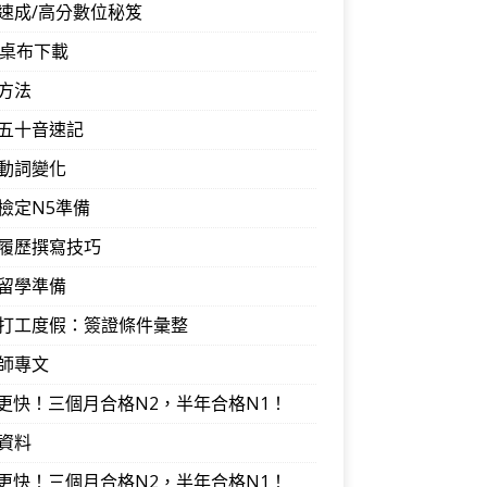
速成/高分數位秘笈
音桌布下載
方法
五十音速記
動詞變化
檢定N5準備
履歷撰寫技巧
留學準備
打工度假：簽證條件彙整
師專文
I更快！三個月合格N2，半年合格N1！
資料
I更快！三個月合格N2，半年合格N1！