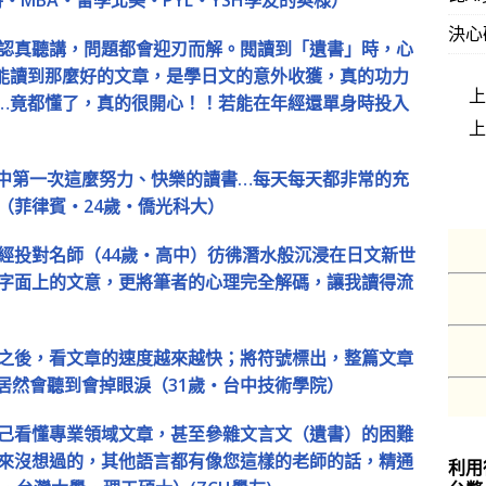
決心
認真聽講，問題都會迎刃而解。閱讀到「遺書」時，心
能讀到那麼好的文章，是學日文的意外收獲，真的功力
…竟都懂了，真的很開心！！若能在年經還單身時投入
中第一次這麼努力、快樂的讀書…每天每天都非常的充
（菲律賓‧24歲‧僑光科大）
經投對名師（44歲‧高中）彷彿潛水般沉浸在日文新世
字面上的文意，更將筆者的心理完全解碼，讓我讀得流
之後，看文章的速度越來越快；將符號標出，整篇文章
居然會聽到會掉眼淚（31歲‧台中技術學院）
己看懂專業領域文章，甚至參雜文言文（遺書）的困難
來沒想過的，其他語言都有像您這樣的老師的話，精通
利用