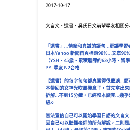
2017-10-17
文言文‧遺書‧吳氏日文前輩學友相關分
「遺書」…情緒和真誠的語句…更讓學習
日本Yahoo 新聞首頁標題98%…文章
（YSH‧45歲‧累積聽課約63小時‧留
PYL學友 N2合格
【遺書】的每字每句都真實得很催淚…簡
本帶回的女神光吹風機盒子，首先拿出來
拆解…不到15分鐘，已經整本讀完…幾乎
級&
無法置信自己可以開始學習日語的文言文
因自己可以聽懂老師的所有解說，二則是
已！（44歲‧參加第26天，聽課約50小