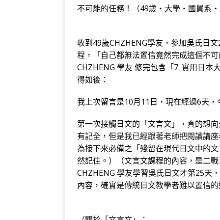
c
it
e
e
C
e
不可能的任務！（49歲‧大學‧國貿系‧參
e
te
g
h
r
b
r
ra
at
n
收到49歲CHZHENG學友，參加吳氏日
o
m
o
程，「自己都無法置信竟然完成這個不可
o
te
CHZHENG 學友 修完包含「7. 實用日
k
得如後：
我上次留言是10月11日，現在經過6天，
第一次接觸日文的「文言文」，真的想向天
有記全，但是我已經跟著老師把閱讀講座
為接下來必備之「殘留在現代日文中的文
然記住。）（文言文課程的內容，是二戰
CHZHENG 學友學習吳氏日文才第25
內容，確實是傳統日文教學者難以置信的
（關於「文言文」：