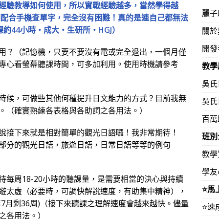
經驗教導如何使用，所以實戰經驗越多，當然學得越
麗子
新聞配合手機查單字，完全沒有困難！真的是連自己都無法
課約44小時‧成大‧生研所‧HGJ）
關於
開發
用？（記憶機，只要不要沒有電或完全退出，一個月僅
專心看螢幕聽課時間，可多加利用。使用時機請參考
教學
吳氏
時候，可做些其他何種提升日文能力的方式？目前我無
吳氏
。（確實熟練各表格與各助詞之各用法。）
百萬
說接下來就是相對簡單的觀光日語囉！我非常期待！
班別
部分的觀光日語，旅遊日語，日常日語等等的例句
教學
學友
每周18-20小時的聽課量，是需要相當的決心與持續
⭐️
遊太虛（必要時，可調快解說速度，有助集中精神），
7月剩36周)（接下來聽課之理解速度會越來越快。儘量
⭐️
之各用法。）