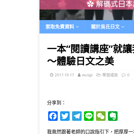
索取免費資料
關於吳氏日文
一本“閱讀講座”就
～體驗日文之美
2017-10-17
wusjp
學習成效
0
分享到：
F
T
T
Li
W
E
a
w
el
n
e
v
我竟然跟著老師的口說指引下，把厚厚一