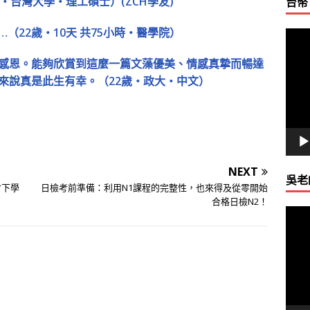
‧台灣大學‧理工碩士）(ZCH學友)
台幣
22歲‧10天 共75小時‧醫學院）
視
訊
感恩。能夠欣賞到這麼一篇文藻優美、情感真摯而暢達
播
來說真是此生有幸。（22歲‧政大‧中文）
放
器
NEXT
吳老
省下學
日檢考前準備：利用N1課程的完整性，也來得及從零開始
合格日檢N2！
視
訊
播
放
器