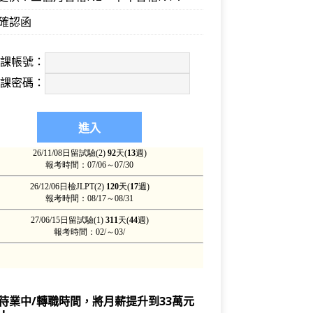
確認函
上課帳號：
上課密碼：
待業中/轉職時間，將月薪提升到33萬元