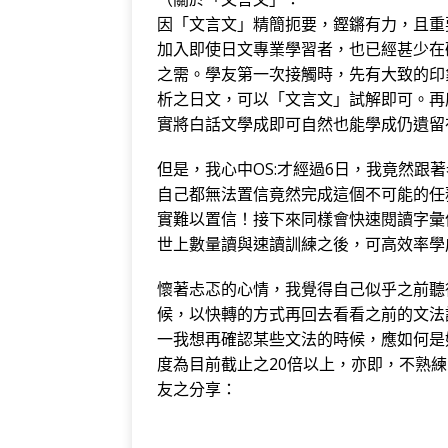
因「文言文」精簡扼要，鏗鏘有力，且重
加入即使日文專業學習者，也已經甚少在
之需。學友第一次接觸時，先有大致的印
析之日文，可以「文言文」試解即可。再
實將白話文學成即可自然也能學成仍遺留
但是，我心中OS:才經過6日，我竟然跟
自己都無法置信竟然完成這個不可能的任
實難以置信！接下來同樣會快速閱讀字彙倍
世上數量讀與速讀訓練之後，可高效率學
懷著忐忑的心情，我覺得自己似乎之前聽
候，以快轉的方式再回去看看之前的文法
一我想再確認某些文法的時候，應如何是
度為目前截止之20倍以上，亦即，不熟
友之分享：