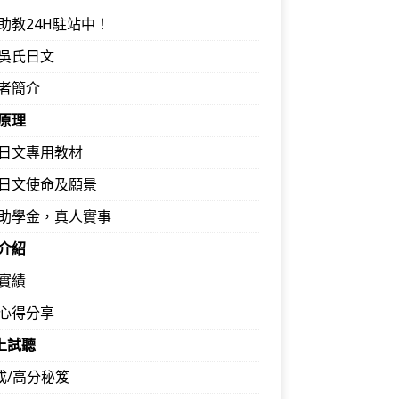
助教24H駐站中！
吳氏日文
者簡介
原理
日文專用教材
日文使命及願景
助學金，真人實事
介紹
實績
心得分享
馬上試聽
速成/高分秘笈