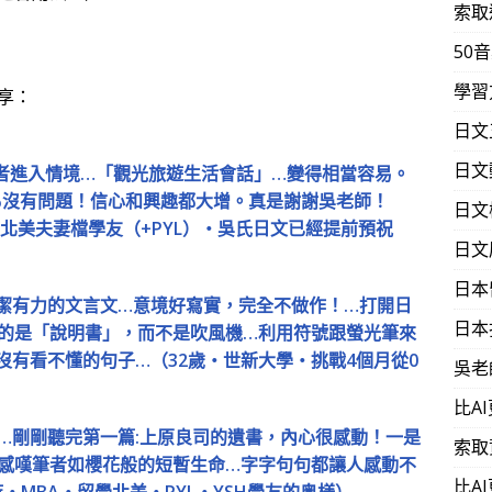
索取
50
學習
享：
日文
日文
者進入情境…「觀光旅遊生活會話」…變得相當容易。
90%沒有問題！信心和興趣都大增。真是謝謝吳老師！
日文
學北美夫妻檔學友（+PYL）‧吳氏日文已經提前預祝
日文
日本
潔有力的文言文…意境好寫實，完全不做作！…打開日
日本
的是「說明書」，而不是吹風機…利用符號跟螢光筆來
沒有看不懂的句子…（32歲‧世新大學‧挑戰4個月從0
吳老
比A
…剛剛聽完第一篇:上原良司的遺書，內心很感動！一是
索取
感嘆筆者如櫻花般的短暫生命…字字句句都讓人感動不
比A
時‧MBA‧留學北美‧PYL‧YSH學友的奥様）