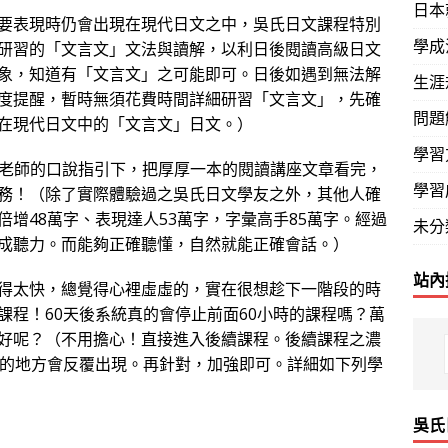
日本
要表現時仍會出現在現代日文之中，吳氏日文課程特別
學成
研習的「文言文」文法與讀解，以利日後閱讀高級日文
象，知道有「文言文」之可能即可。日後如遇到無法解
生涯
度提醒，暫時無須花費時間詳細研習「文言文」，先確
問題
在現代日文中的「文言文」日文。）
學習
著老師的口說指引下，把厚厚一本的閱讀講座文章看完，
學習
務！（除了實際體驗過之吳氏日文學友之外，其他人確
增48萬字、表現達人53萬字，字彙高手85萬字。經過
未分
成聽力。而能夠正確聽懂，自然就能正確會話。）
站內
得太快，總覺得心裡虛虛的，實在很想趁下一階段的時
課程！60天後系統真的會停止前面60小時的課程嗎？萬
好呢？（不用擔心！直接進入後續課程。後續課程之濃
練的地方會反覆出現。再針對，加強即可。詳細如下列學
吳氏