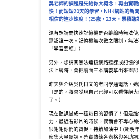
吳老師的課程是先給你大概念，再由實戰
快！而短短20天的學習，NHK網站的
相信的進步速度！(25歲‧23天‧累積聽
還有想請問快速記憶機是否離線時無法使
需認證一次。記憶機無次數之限制，無法
「學習要領」）
另外，想請問無法連接網路聽課或記憶的
法上網時，會把前面三本講義拿出來畫記
昨天與介紹吳氏日文的老同學通電話，她
（是的，將會發現自己已經可以看懂絕大
了。）
現在聽課變成一種每日的習慣了！但是維持
力，最近看影片的時候，偶爾會不專心神
很謝謝你們的督促，持續加油中！(距明年
密集大量聽課。確實熟練各表格與各助詞