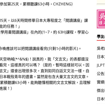
加第25天，累積聽課63小時‧CHZHENG）
文25天，以6天時間修畢日本大專程度之「閱讀講座」課
能的任務！」
本大學用書閱讀講座」在內的(1~7，約 63H)課程，學習心
學友
吳老
今晚應該可以把閱讀講座看完(只剩1小時的影片)。
日本
空吶喊(*^&%$)！說真的，我「文言文」的表都還沒
看完，這樣真的可以嗎？（是的，暫時這樣就可以。因
JL
言文」還會出現很多次，直到如同白話文文法一樣，自
公告
日本戰歿青年的遺書。當然是包含大量文言文的文章。
實績
天，累積聽課63小時，能夠聽懂相關的文言文解說，且理解
進展！）
傑出
日本