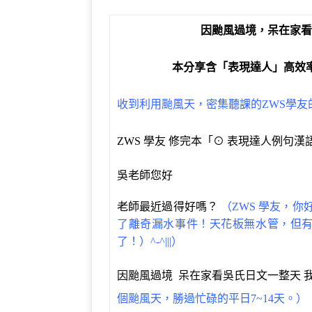
a
w
el
n
e
v
c
it
e
e
C
e
因颱風過境，呆在家看
e
te
g
h
r
b
r
ra
at
n
本分享含「表現達人」高效
o
m
o
收到利用颱風天，密集聽課的ZWS學
o
te
k
ZWS 學友 修完本「⊙ 表現達人例句漢
吳老師您好
老師最近過得好嗎？
（
ZWS 學友，你
了離奇漏水事件！天花板無水管，但有
了！）^-^|||）
因颱風過境 呆在家看吳氏日文一整天 
個颱風天，勝過忙碌的平日7~14天。）