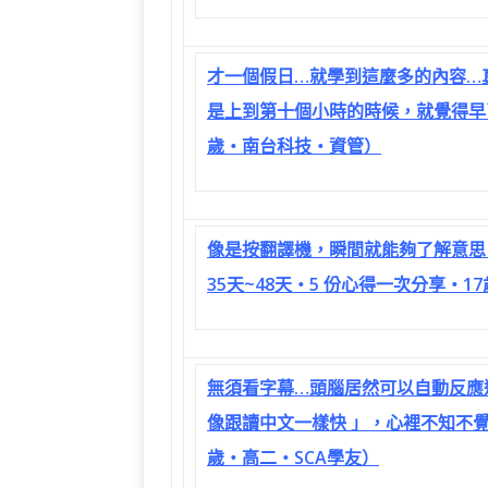
才一個假日…就學到這麼多的內容…
是上到第十個小時的時候，就覺得早
歲‧南台科技‧資管）
像是按翻譯機，瞬間就能夠了解意思
35天~48天‧5 份心得一次分享‧1
無須看字幕…頭腦居然可以自動反應
像跟讀中文一樣快 」，心裡不知不覺
歲‧高二‧SCA學友）