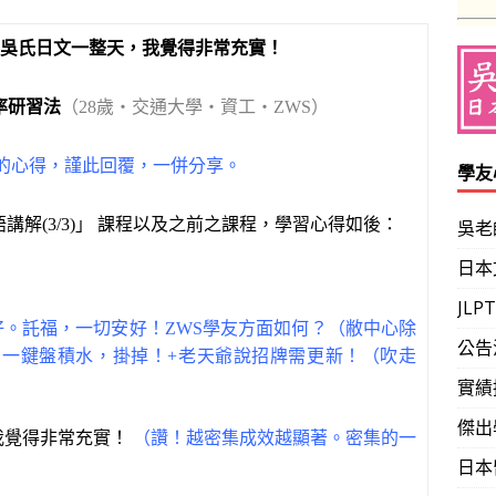
吳氏日文一整天，我覺得非常充實！
率研習法
（28歲‧交通大學‧資工‧ZWS）
友的心得，謹此回覆，一併分享。
學友
語講解(3/3)」 課程以及之前之課程，學習心得如後：
吳老
日本
JL
好。
託福，一切安好！
ZWS
學友方面如何？（敝中心除
公告
一鍵盤積水，掛掉！+老天爺說招牌需更新！（吹走
實績
傑出
我覺得非常充實！
（讚！越密集成效越顯著。密集的一
日本