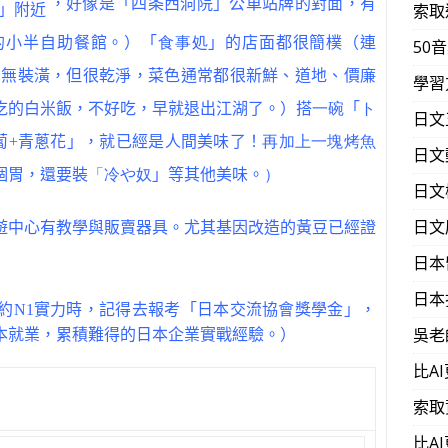
，好像是「四条西洞院」公車站牌的對面，有
索取
」附近
的小半自助餐館。）「
食事処
」的店面都很簡樸（連
50
店內無裝潢，但很乾淨，菜色通常都很新鮮、道地、價廉
學習
吃的白米飯，不好吃，早就退出江湖了。）搭
一碗
「
ト
日文
蘿蔔+青蔥花」，就已經是人間美味了！
再加上一塊烤魚
日文
個胃，還要裝
「冷や奴
」等其他美味。
）
日文
日文
遊中心有教學與販賣器具。尤其基因改造的黃豆已經證
日本
日本
約N1實力時，記得去報考「日本交流協會獎學金」，
吳老
本就業，累積難得的日本企業實戰經驗。）
比A
索取
比A