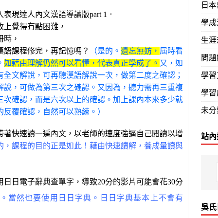
日本
現達人內文漢語導讀版part 1．
學成
收上覺得有點困難，
冊時，
生涯
漢語課程修完，再記憶嗎？
（是的。
遺忘無妨，
屆時看
問題
。
如藉由理解仍然可以看懂，代表真正學成了。
又，如
學習
有全文解說，可再聽漢語解說一次，做第二度之確認；
解說，可做為第三次之確認。又因為，聽力需再三重複
學習
三次確認，而是六次以上的確認。加上課內本來多少就
未分
的反覆確認，自然可以熟練。）
帶著快速讀一遍內文，以老師的速度強逼自己閱讀以增
站內
的，課程的目的正是如此！藉由快速讀解，養成量讀與
日日電子辭典查單字，導致20分的影片可能會花30分
。當然也要使用日日字典。日日字典基本上不會有
吳氏