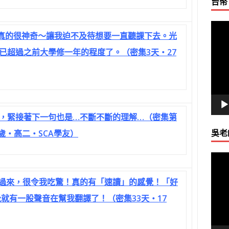
台幣
視
真的很神奇～讓我迫不及待想要一直聽課下去。光
訊
已超過之前大學修一年的程度了。（密集3天‧27
播
放
器
，緊接著下一句也是…不斷不斷的理解…（密集第
吳老
7歲‧高二‧SCA學友）
視
訊
過來，很令我吃驚！真的有「速讀」的感覺！「好
播
放
就有一股聲音在幫我翻譯了！（密集33天‧17
器