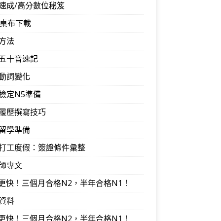
速成/高分數位秘笈
音桌布下載
方法
五十音速記
動詞變化
檢定N5準備
履歷撰寫技巧
留學準備
打工度假：簽證條件彙整
師專文
I更快！三個月合格N2，半年合格N1！
資料
I更快！三個月合格N2，半年合格N1！