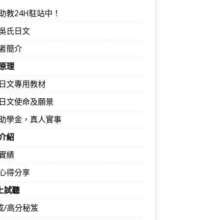
助教24H駐站中！
吳氏日文
者簡介
原理
日文專用教材
日文使命及願景
助學金，真人實事
介紹
實績
心得分享
馬上試聽
速成/高分秘笈