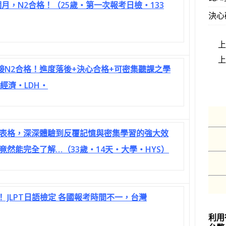
月，N2合格！（25歲‧第一次報考日檢‧133
決心
接N2合格！進度落後+決心合格+可密集聽課之學
經濟‧LDH‧
表格，深深體驗到反覆記憶與密集學習的強大效
然能完全了解…（33歲‧14天‧大學‧HYS）
！ JLPT日語檢定 各國報考時間不一，台灣
利用