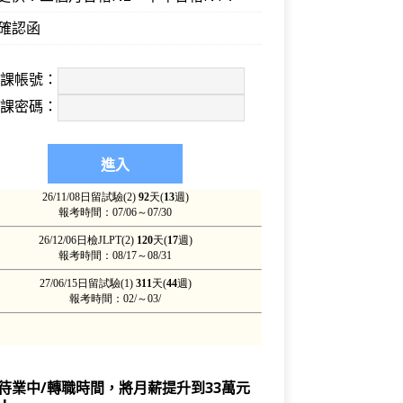
確認函
上課帳號：
上課密碼：
待業中/轉職時間，將月薪提升到33萬元