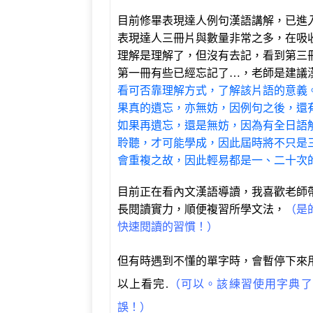
目前修畢表現達人例句漢語講解，已進入表
表現達人三冊片與數量非常之多，在吸
理解是理解了，但沒有去記，看到第三
第一冊有些已經忘記了…，老師是建議
看可否靠理解方式，了解該片語的意義
果真的遺忘，亦無妨，因例句之後，還
如果再遺忘，還是無妨，因為有全日語
聆聽，才可能學成，因此屆時將不只是
會重複之故，因此輕易都是一、二十次
目前正在看內文漢語導讀，我喜歡老師
長閱讀實力，順便複習所學文法，
（是
快速閱讀的習慣！）
但有時遇到不懂的單字時，會暫停下來用
以上看完.
（可以。該練習使用字典了
誤！）