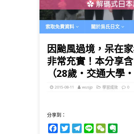
索取免費資料
關於吳氏日文
因颱風過境，呆在家
非常充實！本分享含
（28歲‧交通大學‧
2015-08-11
wusjp
學習成效
0
分享到：
F
T
T
Li
W
E