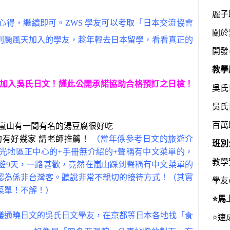
麗子
心得，繼續即可。ZWS 學友可以考取「日本交流協會
關於
列颱風天加入的學友，趁年輕去日本留學，看看真正的
開發
教學
加入吳氏日文！謹此公開承諾協助合格預訂之日檢！
吳氏
吳氏
百萬
 嵐山有一間有名的湯豆腐很好吃
的有好幾家 請老師推薦！
（當年係參考日文的旅遊介
班別
光地區正中心的+手冊無介紹的+聲稱有中文菜單的，
教學
遊9天，一路甚歡，竟然在嵐山踩到聲稱有中文菜單的
認為係非台灣客。聽說非常不親切的接待方式！（其實
學友
菜單！不解！）
⭐️
議通曉日文的吳氏日文學友，在京都等日本各地找「
食
⭐️