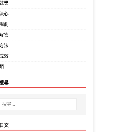
就業
決心
規劃
解答
方法
成效
類
搜尋
日文