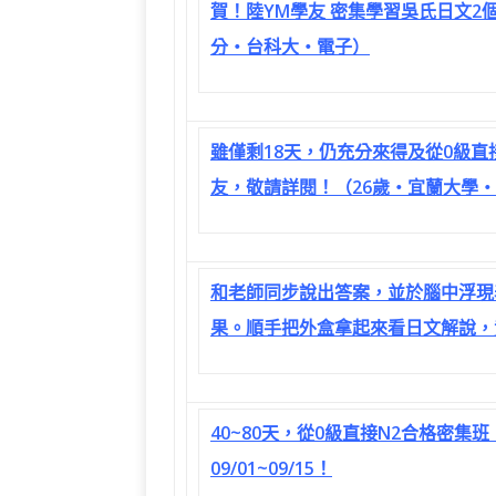
賀！陸YM學友 密集學習吳氏日文2個
分‧台科大‧電子）
雖僅剩18天，仍充分來得及從0級直
友，敬請詳閱！（26歲‧宜蘭大學‧
和老師同步說出答案，並於腦中浮現
果。順手把外盒拿起來看日文解說，竟
40~80天，從0級直接N2合格密集班
09/01~09/15！