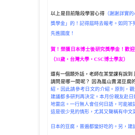
以上是目前階段學習心得
（謝謝詳實的
獎學金」的！記得屆時去報考。如同下
先進國度！
賀！榮獲日本博士後研究獎學金！歡迎
（31歲‧台灣大學‧CSC博士學友）
還有一個題外話，老師在某堂課有說到
請問是哪一間呢？ 因為嵐山賣湯豆腐
紹，因此請參考日文的介紹。原則，觀
建議都多研判再決定。本月份親友赴日
地雷店。一行無人會任何日語，可能被
這是很少見的情形，尤其又聲稱有中文
日本的豆腐，普遍都蠻好吃的。另，建