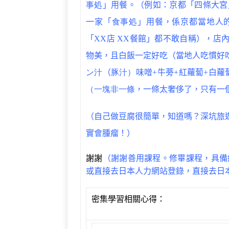
事処
」用餐。（例如：京都「四條大宮
一家「
食事処
」用餐，係京都當地人
「XX店 XX餐館」都不敢自稱），
物美，且白飯一定好吃（當地人吃慣好
ン汁
（
豚汁）
味噌+牛蒡+紅蘿蔔+白
（一塊非一條
，一條太奢侈了，只有一
（自己做豆腐很簡單，知道嗎？深坑旅
實會腫瘤！）
謝謝
（謝謝善用課程。修畢課程，具備
或直接去日本人力網站登錄，直接去日
密集學習相關心得：