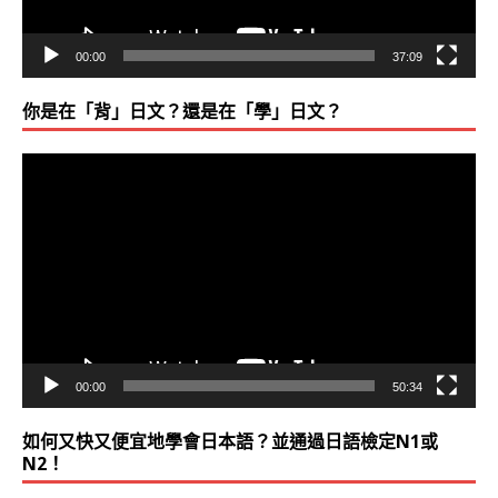
00:00
37:09
你是在「背」日文？還是在「學」日文？
視
訊
播
放
器
00:00
50:34
如何又快又便宜地學會日本語？並通過日語檢定N1或
N2！