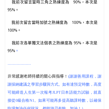
我前次留言當時三角之熟練度為
90%
，本次是
95%
。
我前次留言當時加號之熟練度為
100%
，本次是
100%
。
我前次各單獨文法個表之熟練度為
95%
，本次是
95%
。
………………
非常
感謝老師持續的關心與指導
！
(謝謝善用課程，謝
謝採納建議之學習步驟與方式。如有達預定時數，高度
可能締造人生第一次報考JLPT日本語能力試驗，就直
接從0級合格N1。如果可能再多提高聽課時數，以確保
臨場無論任何狀況，都能游刃有餘。
加油！）