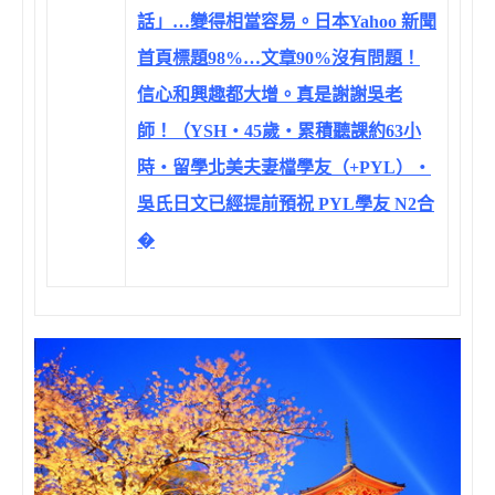
話」…變得相當容易。日本Yahoo 新聞
首頁標題98%…文章90%沒有問題！
信心和興趣都大增。真是謝謝吳老
師！（YSH‧45歲‧累積聽課約63小
時‧留學北美夫妻檔學友（+PYL）‧
吳氏日文已經提前預祝 PYL學友 N2合
�