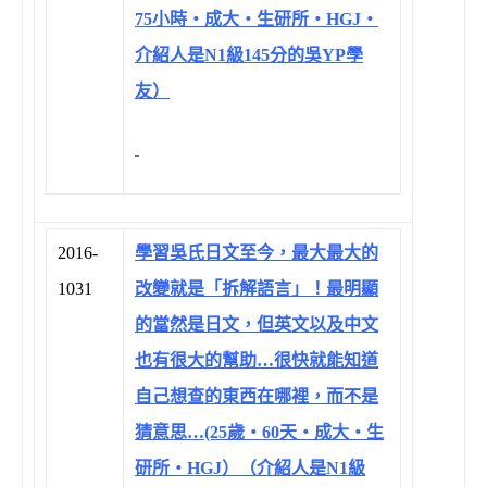
75小時‧成大‧生研所‧HGJ‧
介紹人是N1級145分的吳YP學
友）
2016-
學習吳氏日文至今，最大最大的
1031
改變就是「拆解語言」！最明顯
的當然是日文，但英文以及中文
也有很大的幫助…很快就能知道
自己想查的東西在哪裡，而不是
猜意思…(25歲‧60天‧成大‧生
研所‧HGJ）（介紹人是N1級