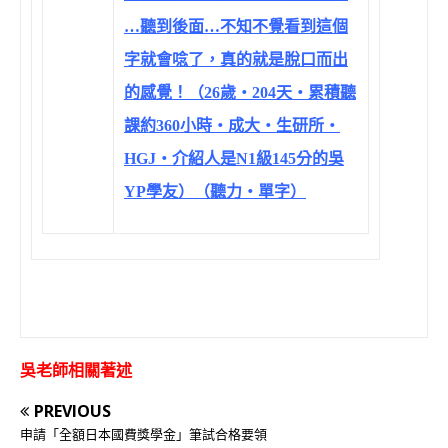
…聽到後面…不知不覺看到這個
字就會唸了，真的就是脫口而出
的感覺！（26歲‧204天‧累積聽
課約360小時‧成大‧生研所‧
HGJ‧介紹人是N1級145分的吳
YP學友）（聽力‧單字）
吳老師相關著述
PREVIOUS
申請「全額日本國費獎學金」筆試合格要領