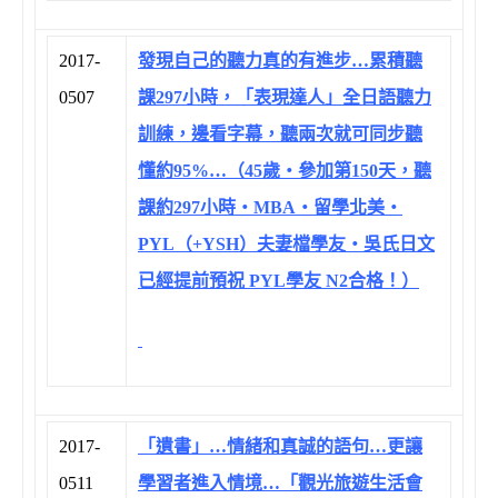
2017-
發現自己的聽力真的有進步…累積聽
0507
課297小時，「表現達人」全日語聽力
訓練，邊看字幕，聽兩次就可同步聽
懂約95%…（45歲‧參加第150天，聽
課約297小時‧MBA‧留學北美‧
PYL（+YSH）夫妻檔學友‧吳氏日文
已經提前預祝 PYL學友 N2合格！）
2017-
「遺書」…情緒和真誠的語句…更讓
0511
學習者進入情境…「觀光旅遊生活會