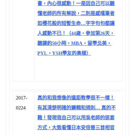
書，內心很感動！一是因自己可以聽
懂老師的所有解說，二則是感嘆筆者
如櫻花般的短暫生命…字字句句都讓
人感動不已！（44歲‧參加第26天，
聽課約50小時‧MBA‧留學北美‧
PYL‧YSH學友的奥様）
2017-
真的和我想像的遠距教學很不一樣！
0224
有其清楚明確的邏輯和規則… 真的不
難！發現我自己可以用吳老師的這套
方式，大致看懂日本安倍晉三首相官