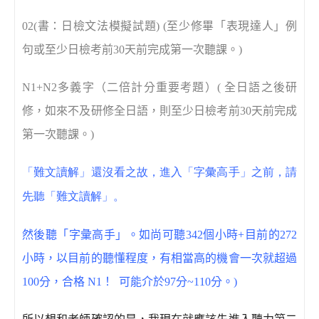
02(
書：日檢文法模擬試題
) (
至少修畢「表現達人」例
句或至少日檢考前
30
天前完成第一次聽課。
)
N1+N2
多義字（二倍計分重要考題）
(
全日語之後研
修，如來不及研修全日語，則至少日檢考前
30
天前完成
第一次聽課。
)
「難文讀解」還沒看之故，進入「字彙高手」之前，請
先聽「難文讀解」。
然後聽「字彙高手」。如尚可聽
342
個小時
+
目前的
272
小時，以目前的聽懂程度，有相當高的機會一次就超過
100
分，合格
N1
！
可能介於
97
分
~110
分。
)