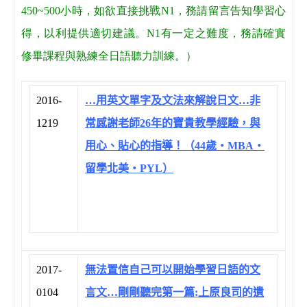
450~500小時，如欲直接挑戰N1，務請留言告知學習心
得，以利提供適切建議。N1有一定之難度，務請確實
修畢課程與熟練全日語聽力訓練。）
2016-
…用英文單字及文法來解說日文…非
1219
常感謝老師26年的寶貴教學經驗，與
用心、貼心的指導！（44歲‧MBA‧
留學北美‧PYL）
2017-
無法置信自己可以開始學習日語的文
0104
言文…剛剛聽完第一篇:上原良司的遺