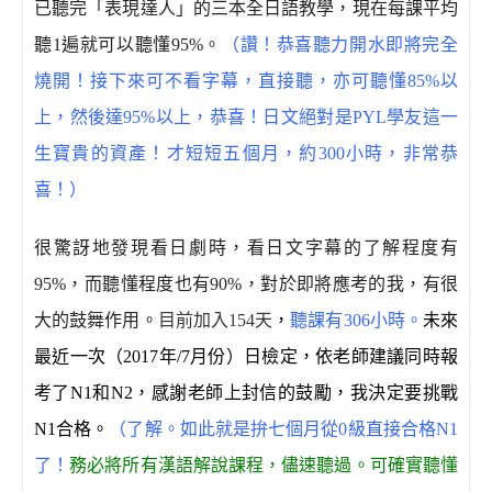
已聽完「表現達人」的三本全日語教學，現在每課平均
聽
1
遍就可以聽懂
95%
。
（讚！恭喜聽力開水即將完全
燒開！接下來可不看字幕，直接聽，亦可聽懂85%以
上，然後達95%以上，恭喜！日文絕對是
PYL學友這一
生寶貴的資產！才短短五個月，約300小時，非常恭
喜！
）
很驚訝地發現看日劇時，看日文字幕的了解程度有
95%
，而聽懂程度也有
90%
，對於即將應考的我，有很
大的鼓舞作用。
目前加入
154
天
，
聽課有
306
小時。
未來
最近一次（
2017
年
/7
月份）日檢定，依老師建議同時報
考了
N1
和
N2
，感謝老師上封信的鼓勵，我決定要挑戰
N1
合格。
（了解。如此就是拚七個月從0級直接合格N1
了！
務必將所有漢語解說課程，
儘速聽過。
可確實聽懂