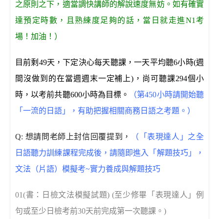
之原則之下，適當調快講師的解說速度無妨。如有確實
達預定時數，且熟練度足夠的話，當日就走進N1考
場！加油！）
目前剩
49
天，下定決心每天聽課，一天平均聽
6
小時
(
週
間沒做到的在當週週末一定補上
)
，尚可聽課
294
個小
時，以考前共聽
600
小時為目標。
（第450小時請開始聽
「一流的日語」，有助把握相關商務日語之考題。）
Q:
想請問老師上封信回覆提到，
（「表現達人」之全
日語聽力訓練課程完成後，請隨即進入「解題技巧」，
文法（片語）模擬考
~
實力養成與解題技巧
01(
書：日檢文法模擬試題
) (
至少修畢「表現達人」例
句或至少日檢考前
30
天前完成第一次聽課。
)