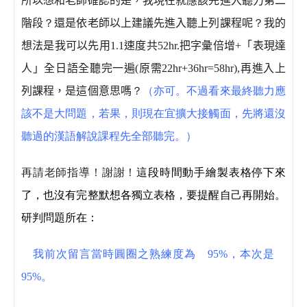
所以想和老師確認的是，我現在就應該先進入聽力第二
階段
？
還是依老師以上建議先進入聽上列課程呢
？
我的
想法是我可以先用
1.1
速度共
52hr.
把字彙倍增
+
「表現達
人」全日語全聽完一遍
(
原需
22hr+36hr=58hr),
再進入上
列課程，是這個意思嗎
？
（亦可。不過看來最終聽力應
該不是大問題，若果，則現在宜擴大接觸面，先將還沒
聽過的漢語解說課程先全部聽完。）
再請老師指導
！
謝謝
！
這段時間動手繪製表格停下來
了，也沒有完整默想各獨立表格，要提醒自己再開始。
研判問題所在：
我前次留言當時圓圈之熟練度為
95%
，本次是
95%
。