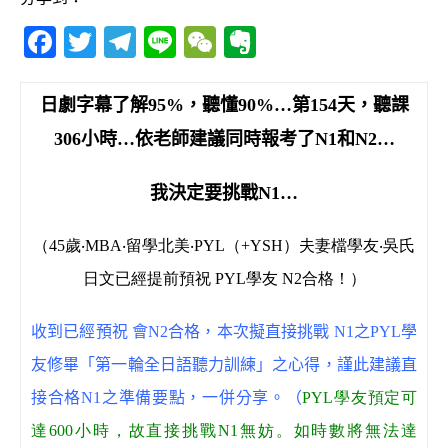
F
T
T
Li
W
E
a
w
el
n
e
v
c
it
e
e
C
e
日劇字幕了解
95%
，聽懂
90%
…
第
154
天
，
聽課
e
te
g
h
r
306
小時
…
依老師建議同時報考了
N1
和
N2
…
b
r
ra
at
n
o
m
o
我決定要挑戰
N1…
o
te
（45歲‧MBA‧留學北美‧PYL（+YSH）夫妻檔學友‧吳氏
k
日文已經提前預祝 PYL學友 N2合格！）
收到已經預祝 會N2合格，本次擬直接挑戰 N1之PYL學
友修畢「第一輪全日語聽力訓練」之心得，謹此建議直
接合格N1之準備要點，一併分享。（
PYL學友預定可
達600小時，故直接挑戰N1無妨。如時數將無法達