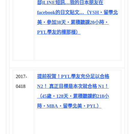
邸]LINE短訊…我的日本朋友在
facebook的日文貼文…（YSH‧留學北
美‧參加38天‧累積聽課20小時‧
PYL學友的檀那様）
2017-
提前祝賀！PYL學友充分足以合格
0418
N2！ 真正目標是本次就合格 N1！
（45歲‧128天‧累積聽課約218小
時‧MBA‧留學北美‧PYL）