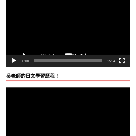
視
訊
播
放
器
00:00
15:54
吳老師的日文學習歷程！
視
訊
播
放
器