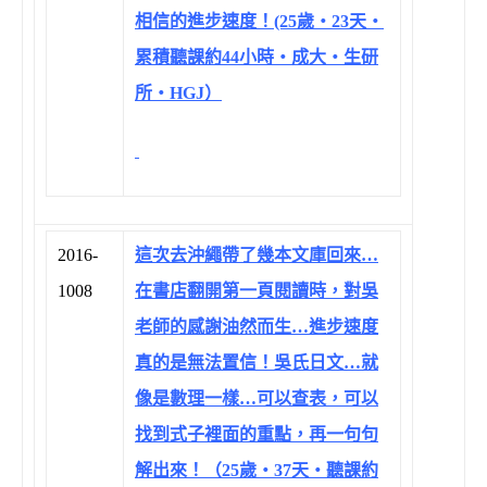
相信的進步速度！(25歲‧23天‧
累積聽課約44小時‧成大‧生研
所‧HGJ）
2016-
這次去沖繩帶了幾本文庫回來…
1008
在書店翻開第一頁閱讀時，對吳
老師的感謝油然而生…進步速度
真的是無法置信！吳氏日文…就
像是數理一樣…可以查表，可以
找到式子裡面的重點，再一句句
解出來！（25歲‧37天‧聽課約