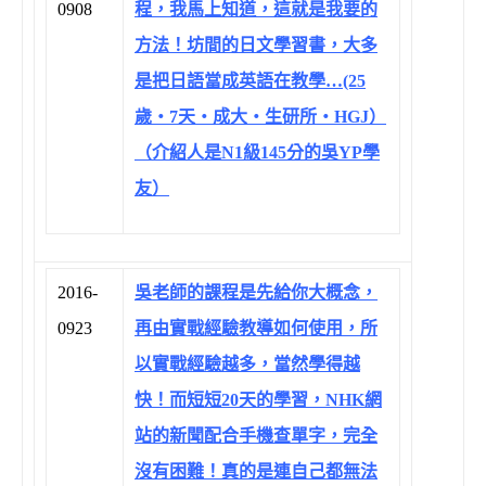
0908
程，我馬上知道，這就是我要的
方法！坊間的日文學習書，大多
是把日語當成英語在教學…(25
歲‧7天‧成大‧生研所‧HGJ）
（介紹人是N1級145分的吳YP學
友）
2016-
吳老師的課程是先給你大概念，
0923
再由實戰經驗教導如何使用，所
以實戰經驗越多，當然學得越
快！而短短20天的學習，NHK網
站的新聞配合手機查單字，完全
沒有困難！真的是連自己都無法