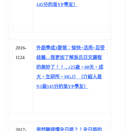
145分的吳YP學友）
2016-
外語學成3要領：愉快+活用+忍受
1124
歧義…我更加了解吳氏日文課程
的美妙了！！…(25歲‧60天‧成
大‧生研所‧HGJ）（介紹人是
N1級145分的吳YP學友）
2017-
居然聽得懂全日語？！全日語的