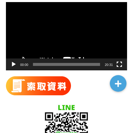
視
訊
播
放
器
00:00
20:31