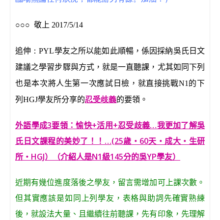
○○○
敬上
2017/5/14
追伸
：
PYL學友之所以能如此順暢，係因採納吳氏日文
建議之學習步驟與方式，就是一直聽課，尤其如同下列
也是本次將人生第一次應試日檢，就直接挑戰N1的下
忍受歧義
列HGJ學友所分享的
的要領。
外語學成3要領：愉快+活用+忍受歧義…我更加了解吳
氏日文課程的美妙了！！…(25歲‧60天‧成大‧生研
所‧HGJ）（介紹人是N1級145分的吳YP學友）
近期有幾位進度落後之學友，留言需增加可上課次數。
但其實應該是如同上列學友，表格與助詞先確實熟練
後，就設法大量、且繼續往前聽課，先有印象，先理解