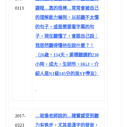
0113
課程…真的很棒…常常會被自己
的理解能力嚇到，以前聽不太懂
的句子，或是需要看字幕的句
子，現在聽懂了，會跟自己說：
我居然聽得懂他在說什麼？！
（26歲‧134天‧累積聽課約230
小時‧成大‧生研所‧HGJ‧介
紹人是N1級145分的吳YP學友）
2017-
…就像老師說的…確實感受到聽
0323
力有進步，尤其是漢字的發音，