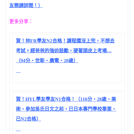
友務請詳閱！）
更多分享：
賀！林FR學友N2合格！課程還沒上完，不想去
考試。經爸爸的強迫鼓勵，硬著頭皮上考場…
（94分‧世新‧廣電‧20歲）
賀！HYL學友學友N1合格！（116分‧28歲‧美
術‧參加吳氏日文之前，已日本專門學校畢業，
已N2合格）