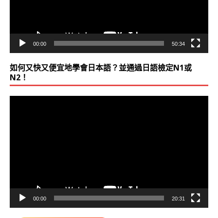
00:00
50:34
如何又快又便宜地學會日本語？並通過日語檢定N1或
N2！
視
訊
播
放
器
00:00
20:31