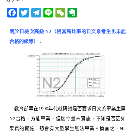
F
T
T
Li
W
E
a
w
el
n
e
v
c
it
e
e
C
e
關
於日檢次高級 N2（相當高比率的日文系考生也未能
e
te
g
h
r
合格的級等）
：
b
r
ra
at
n
o
m
o
o
te
k
教育部早在1990年代就研議是否要求日文系畢業生需
N2合格，方能畢業，但迄今並未實施，不知是否因如
果真的實施，恐會有大量學生無法畢業。換言之，N2