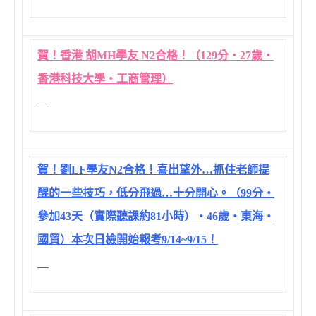
賀！香港 胡MH學友 N2合格！（129分‧27歲‧
香港科技大學‧工商管理）
賀！劉LF學友N2合格！喜出望外…抓住老師提
醒的一些技巧，低分飛過…十分開心。（99分‧
參加43天（實際聽課約81小時）‧46歲‧東海‧
國貿）本次日檢開始報考9/14~9/15！