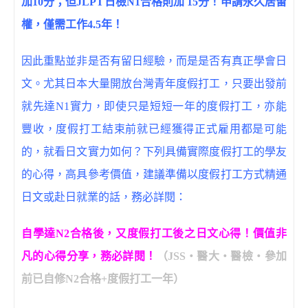
加10分；但JLPT日檢N1合格則加 15分！申請永久居留
權，僅需工作4.5年！
因此重點並非是否有留日經驗，而是是否有真正學會日
文。尤其日本大量開放台灣青年度假打工，只要出發前
就先達N1實力，即使只是短短一年的度假打工，亦能
豐收，度假打工結束前就已經獲得正式雇用都是可能
的，就看日文實力如何？下列具備實際度假打工的學友
的心得，高具參考價值，建議準備以度假打工方式精通
日文或赴日就業的話，務必詳閱：
自學達N2合格後，又度假打工後之日文心得！價值非
凡的心得分享，務必詳閱！
（JSS‧醫大‧醫檢‧參加
前已自修N2合格+度假打工一年）