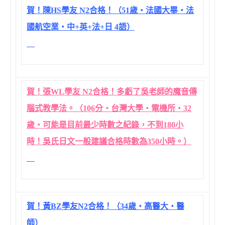
賀！陳HS學友 N2合格！（51歲‧法國大畢‧法
國航空業‧中+英+法+日 4語）
賀！張WL學友 N2合格！多虧了吳老師的魔音傳
腦式教學法。（106分‧台灣大學‧電機所‧32
歲‧可能是目前最少時數之紀錄，不到180小
時！吳氏日文一般建議合格時數為350小時。）
賀！黃BZ學友N2合格！（34歲‧高醫大‧醫
師）