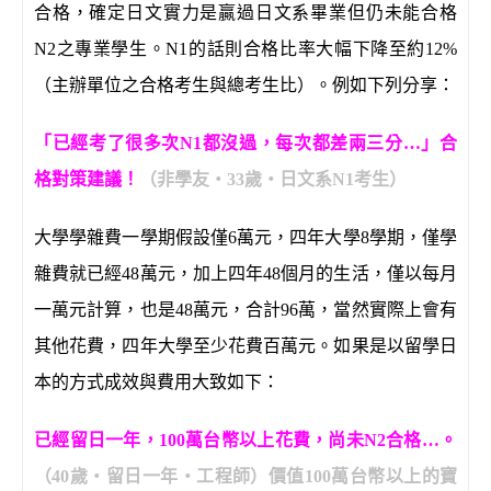
合格，確定日文實力是贏過日文系畢業但仍未能合格
N2之專業學生。N1的話則合格比率大幅下降至約12%
（主辦單位之合格考生與總考生比）。例如下列分享：
「已經考了很多次N1都沒過，每次都差兩三分…」合
格對策建議！
（非學友‧33歲‧日文系N1考生）
大學學雜費一學期假設僅6萬元，四年大學8學期，僅學
雜費就已經48萬元，加上四年48個月的生活，僅以每月
一萬元計算，也是48萬元，合計96萬，當然實際上會有
其他花費，四年大學至少花費百萬元。如果是以留學日
本的方式成效與費用大致如下：
已經留日一年，100萬台幣以上花費，尚未N2合格…。
（40歲‧留日一年‧工程師）價值100萬台幣以上的寶