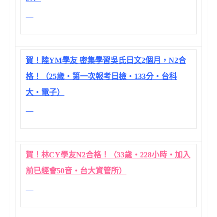
賀！陸YM學友 密集學習吳氏日文2個月，N2合
格！（25歲‧第一次報考日檢‧133分‧台科
大‧電子）
賀！林CY學友N2合格！（33歲‧228小時‧加入
前已經會50音‧台大資管所）