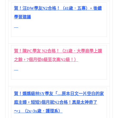
賀！汪DW學友N2合格！（41歲．五專）+ 後續
學習建議
賀！陳PC學友 N2合格！（21歲．大學商學上課
之餘，7個月從0級至次高N2級！）
賀！媽媽級林SY學友「…原本日文一片空白的家
庭主婦，短短5個月就N2合格！真是太神奇了
～」（2x~3x歲．護理系）