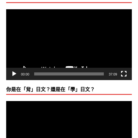
視
訊
播
放
器
00:00
37:09
你是在「背」日文？還是在「學」日文？
視
訊
播
放
器