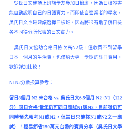
吳氏日文建議上班族學友參加日檢班，因為日檢證書
能自動說明自己的日語實力。而即使自營業者的學友，
吳氏日文也是建議選擇日檢班，因為將很有助了解日檢
各不同得分所代表的日文實力。
吳氏日文協助合格日檢次高N2級，僅收費不到留學
日本一個月的生活費，也僅約大專一學期的註冊費用。
歡迎詳加比較！
N1N2分數換算參考：
留日8個月 N2 未合格 vs. 吳氏日文6.5個月 N2+N1（122
分）同日合格(當年仍可同日應試N1與N2，目前雖仍可
同時預先報考N1或N2，但當日只能擇N1或N2之一應
試）！輕易節省150萬元台幣的寶貴分享（吳氏日文學