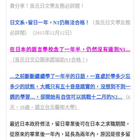
貴分享！吳氏日文學友務必詳閱！
日文系+留日一年，N1仍無法合格！
（吳氏日文學友務
必詳閱）（2015年12月12日）
在日本的語言學校念了一年半，仍然沒有達到N1…
（吳氏日文公開承諾協助N1合格！)
…之前斷斷續續學了一年半的日語，一直處於學多少忘
多少的狀態，大概只有五十音是踏實的，沒想到不到一
週的學習…，卻開始有自信可以挑戰十二月的N2…
（6
天‧38歲‧國立台北藝術大學）
最近日本政府修法，留日畢業後可在日本之求職期間，
從原來的畢業後一年內，延長為兩年內，原因是很多留