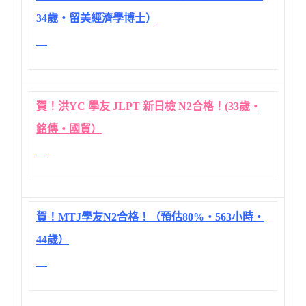
34歲‧留美經濟學博士）
賀！洪YC 學友 JLPT 新日檢 N2合格！(33歲‧
銘傳‧國貿）
賀！MTJ學友N2合格！（預估80%‧563小時‧
44歲）