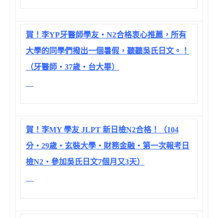
賀！李YP牙醫師學友‧N2合格衷心推薦，所有
大學的同學們撥出一個暑假，聽聽吳氏日文。！
（牙醫師‧37歲‧台大畢）
賀！李MY 學友 JLPT 新日檢N2合格！（104
分‧29歲‧玄裝大學‧財務金融‧第一次報考日
檢N2‧參加吳氏日文7個月又3天）