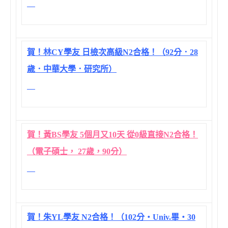
賀！林CY學友 日檢次高級N2合格！（92分．28
歲．中華大學．研究所）
賀！黃BS學友 5個月又10天 從0級直接N2合格！
（電子碩士， 27歲，90分）
賀！朱YL學友 N2合格！（102分‧Univ.畢‧30