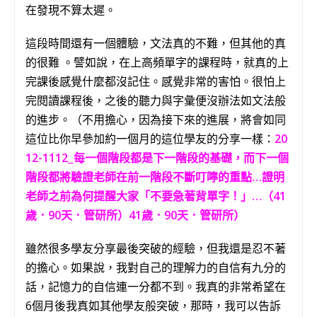
在發現不算太遲。
這段時間還有一個體驗，文法真的不難，但其他的真
的很難 。譬如說，在上高頻單字的課程時，就真的上
完課後感覺什麼都沒記住。感覺非常的害怕。很怕上
完閱讀課程後，之後的聽力與字彙便沒辦法如文法般
的進步。（不用擔心，因為接下來的進展，將會如同
這位比你早參加約一個月的這位學友的分享一樣：
20
12-1112
每一個階段都是下一階段的基礎，而下一個
階段都將驗證老師在前一階段不斷叮嚀的重點…證明
老師之前為何提醒大家「不要急著背單字！」…（41
歲．90天．管研所）41歲．90天．管研所）
雖然很多學友分享最後突破的經驗，但我還是忍不著
的擔心。如果說，我對自己的理解力的自信有九分的
話，記憶力的自信連一分都不到。我真的非常希望在
6個月後我真如其他學友般突破，那時，我可以告訴