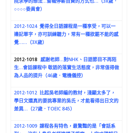
院求學的想法…留職停薪自費的方式也…（3x歲．
○○○○委員會）
2012-1024
覺得全日語課程是一種享受，可以一
邊記單字，亦可訓練聽力，常有一種欲罷不能的感
覺……（3X歲）
2012-1018
感謝老師…對NHK、日語節目不再陌
生…會話課程中 敬語的落實生活態度，非常值得做
為人品的提升（46歲．電機儀控）
2012-1012
比起吳老師編的教材，淺顯太多了，
學日文還真的要挑專業的吳氏，才能看得出日文的
差異…（27歲．TOEIC 845）
2012-1009
課程各有特色，最驚豔的是「會話系