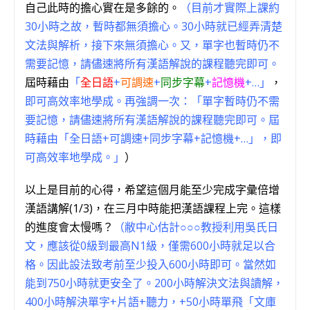
自己此時的擔心實在是多餘的。
（目前才實際上課約
30小時之故，暫時都無須擔心。30小時就已經弄清楚
文法與解析，接下來無須擔心。又，單字也暫時仍不
需要記憶，請儘速將所有漢語解說的課程聽完即可。
屆時藉由
「
全日語
+
可調速
+
同步字幕
+
記憶機
+…」
，
即可高效率地學成。再強調一次：「單字暫時仍不需
要記憶，請儘速將所有漢語解說的課程聽完即可。屆
時藉由「全日語+可調速+同步字幕+記憶機+…」，即
可高效率地學成。」
）
以上是目前的心得，希望這個月能至少完成字彙倍增
漢語講解(1/3)，在三月中時能把漢語課程上完。這樣
的進度會太慢嗎？
（敝中心估計○○○教授利用吳氏日
文，應該從0級到最高N1級，僅需600小時就足以合
格。因此設法致考前至少投入600小時即可。當然如
能到750小時就更安全了。200小時解決文法與讀解，
400小時解決單字+片語+聽力，+50小時單飛「文庫