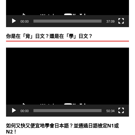
00:00
37:09
你是在「背」日文？還是在「學」日文？
視
訊
播
放
器
00:00
50:34
如何又快又便宜地學會日本語？並通過日語檢定N1或
N2！