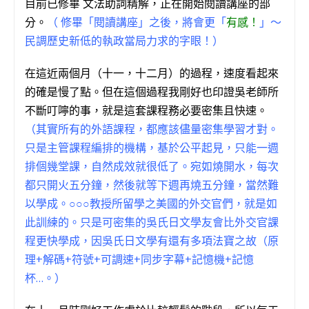
目前已修畢 文法助詞精解，正在開始閱讀講座的部
分。
（ 修畢「閱讀講座」之後，將會更「
有感！
」～
民調歷史新低的執政當局力求的字眼！）
在這近兩個月（十一，十二月）的過程，速度看起來
的確是慢了點。但在這個過程我剛好也印證吳老師所
不斷叮嚀的事，就是這套課程務必要密集且快速。
（其實所有的外語課程，都應該儘量密集學習才對。
只是主管課程編排的機構，基於公平起見，只能一週
排個幾堂課，自然成效就很低了。宛如燒開水，每次
都只開火五分鐘，然後就等下週再燒五分鐘，當然難
以學成。○○○教授所留學之美國的外交官們，就是如
此訓練的。只是可密集的吳氏日文學友會比外交官課
程更快學成，因吳氏日文學有還有多項法寶之故（原
理+解碼+符號+可調速+同步字幕+記憶機+記憶
杯…。）