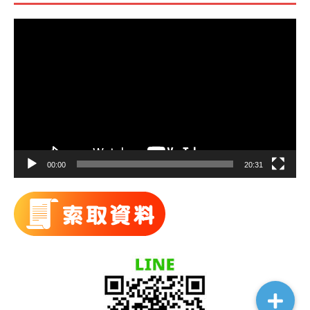
視
訊
播
放
器
00:00
20:31