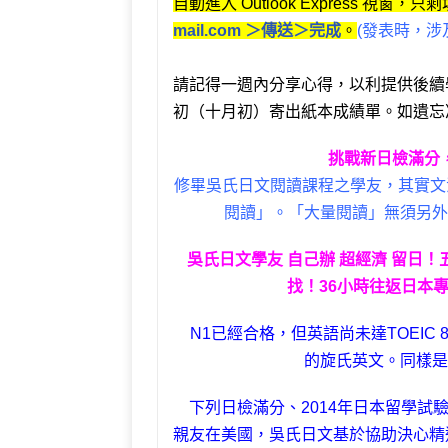
自動進入 Outlook Express 
mail.com
＞傳送＞完成
。
(發表時，涉
請記得一週內分享心得，以利提供後續
初（十月初）寄出紙本成績單。如遺忘
挑戰新日檢滿分
修畢吳氏日文閱讀課程之學友，其實文
閱讀」。「大量閱讀」無須另外
吳氏日文學友 自己辦 超經濟 留日！
找！36小時往返日本
N1已經合格，但英語尚未達TOEIC
的旋氏英文。同樣是
下列日檢滿分、2014年日本留學試
親友在美國，吳氏日文基於協助決心精