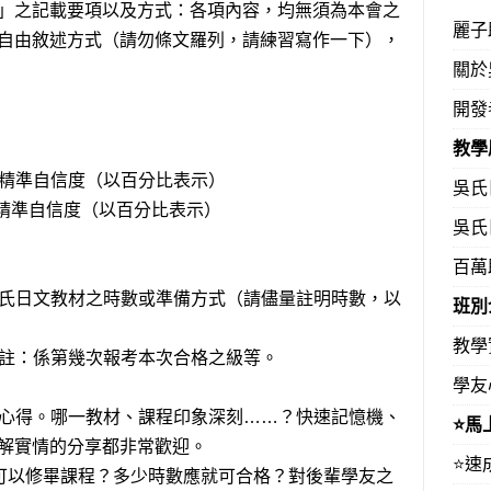
之記載要項以及方式：各項內容，均無須為本會之
麗子
自由敘述方式（請勿條文羅列，請練習寫作一下），
關於
開發
教學
之精準自信度（以百分比表示）
吳氏
之精準自信度（以百分比表示）
吳氏
百萬
吳氏日文教材之時數或準備方式（請儘量註明時數，以
班別
教學
加註：係第幾次報考本次合格之級等。
學友
體心得。哪一教材、課程印象深刻……？快速記憶機、
⭐️
解實情的分享都非常歡迎。
⭐️
就可以修畢課程？多少時數應就可合格？對後輩學友之