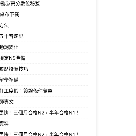
速成/高分數位秘笈
音桌布下載
方法
五十音速記
動詞變化
檢定N5準備
履歷撰寫技巧
留學準備
打工度假：簽證條件彙整
師專文
I更快！三個月合格N2，半年合格N1！
資料
I更快！三個月合格N2，半年合格N1！