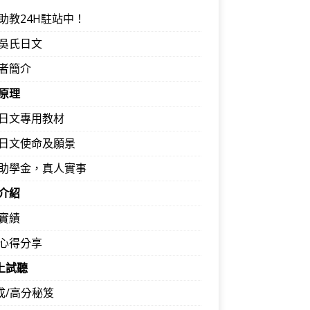
助教24H駐站中！
吳氏日文
者簡介
原理
日文專用教材
日文使命及願景
助學金，真人實事
介紹
實績
心得分享
馬上試聽
速成/高分秘笈