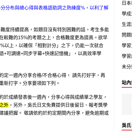
日本
得分分布與總心得與表格語助詞之熟練度%，以利了解
學成
生涯
難度持續提高，如題目沒有特別困難的話，考生多能
問題
在較難的15%的考題之上，合格難度更為提高。欲早
學習
~95%以上，以確保「相對計分」之下，仍能一次就合
語+可調速+同步字幕+快速記憶機」，以高效率學
學習
未分
定一週內分享合格/不合格心得， 請先打好字，再
站內
重新打字。分享要項如下列。
約於成績發表後一週內，分享心得與成績單之學友，
之外
，另外，吳氏日文免費提供日後留日、報考獎學
建議把握。 敬請依約於約定期間內分享，避免逾期或
吳氏