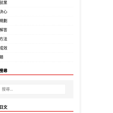
就業
決心
規劃
解答
方法
成效
類
搜尋
日文