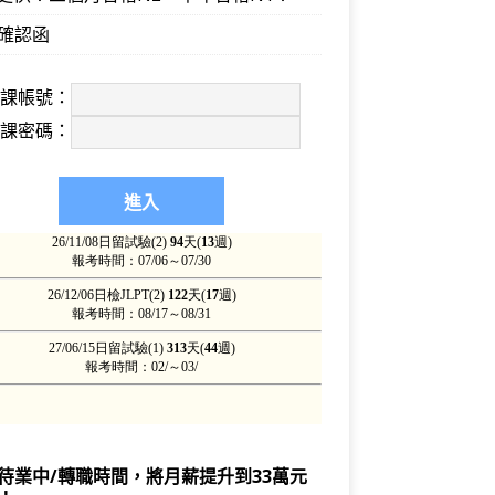
確認函
上課帳號：
上課密碼：
待業中/轉職時間，將月薪提升到33萬元