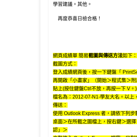
學習建議。其他。
再度恭喜日檢合格！
網頁成績單 簡易
截圖與傳送方法
如下
截圖方式：
登入成績網頁後，按一下鍵盤「 PrintSc
再開啟「小畫家」（開始＞程式集＞附
貼上(按住鍵盤Ctrl不放，再按一下 V
檔名為：2012-07-N1-學友大名
傳送：
使用 Outlook Express 者，請依下
桌面＞在所截之圖檔上，按右鍵＞選擇
認」＞