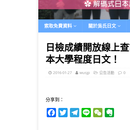
索取免費資料
關於吳氏日文
日檢成績開放線上查
本大學程度日文！
2016-01-27
wusjp
公告活動
0
分享到：
F
T
T
Li
W
E
a
w
el
n
e
v