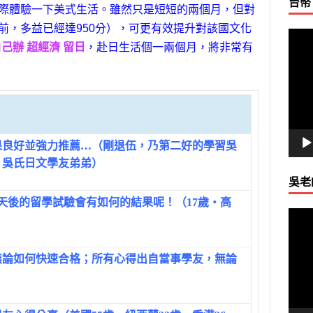
台幣
際體驗一下美式生活。雖然只是短短的兩個月，但對
前，多益已經達950分），可更有效提升對該國文化
視
己辦 超經濟 留日
，赴日生活個一兩個月，將非常有
訊
播
放
器
果良好並強力推薦…（剛退伍，乃第二好的學習吳
‧吳氏日文學友弟弟）
吳老
多天後的留學試驗會有如何的結果呢！（17歲‧高
視
訊
播
無論如何快速合格；所有心得出自當事學友，無論
放
器