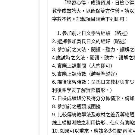
「學習心得、成績預測、日檢心得」
教學成效誇大，以確保雙方信譽。請以
字數不拘。記載項目涵蓋下列即可：
1. 參加前之日文學習經驗 （略述）
2. 選擇參加吳氏日文的經緯（略述）
3. 參加前之文法、閱讀、聽力、讀解
4.應試時之文法、閱讀、聽力、讀解
4. 實際上課期間（大約即可）
5. 實際上課時數（越精準越好）
6. 課後復習時數：吳氏日文教材與非
利後輩學友了解實際情形。）
7. 日檢成績總分及得分分佈情形，請
8. 參加前之瓶頸或困擾
9. 比較傳統教學法及教材之差異等總
線上模擬測驗之利用情形…任何有助瞭
10. 如果可以重來，應該多少期間內