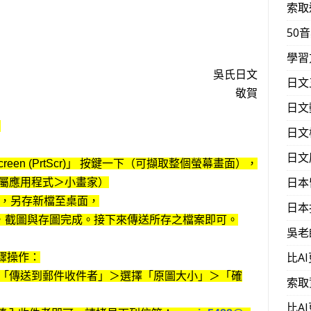
索取
50
學習
吳氏日文
日文
敬賀
日文
：
日文
日文
reen (PrtScr)」 按鍵一下（可擷取整個螢幕畫面），
日本
屬應用程式＞小畫家）
。)，另存新檔至桌面，
日本
。以上，截圖與存圖完成。接下來傳送所存之檔案即可。
吳老
比A
列步驟操作：
「傳送到郵件收件者」＞選擇「原圖大小」＞「確
索取
比A