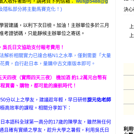
視窗，只剩填入收件者即可，請拷貝下列信箱：
wusjp5488@g
決心
及隱私部分將主動馬賽克化！)
學習建議，以利下次日檢。加油！主辦單位多於三月
准考證號碼，只能靜候主辦單位之寄送。
，吳氏日文協助支付報考費用！
法解析相關實力已達合格N1之水準，僅剩需要「大量
花費，自行赴日本，量購中古文庫版本即可。
五天四夜（實際四天三夜） 機加酒 約1.2萬元台幣有
專程買書、購物，都可能的廉航時代！
 850分以上之學友，建議趁年輕，早日研修
旋元佑老師
極高效率的課程。相關分享如下：
驗日本語科全球第一高分的17歲的陳學友，雖然無任何
利用
通且確有實績之學友，趁升大學之暑假，利用吳氏日