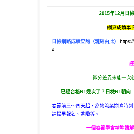
c
it
e
e
C
e
e
te
g
h
r
2015年12月
b
r
ra
at
n
o
m
o
網頁成績單 
o
te
日檢網路成績查詢（鏈結由此）
https:
k
x
謹
微分差異未能一次
已經合格N1幾次了？日檢N1朝
春節前三～四天起，為物流業巔峰時刻
請提早報名、進階等。
一個春節學會精準讀解