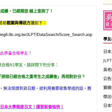
日檢成績，已經開放 線上查詢了！
簡易
截圖與傳送方法
如下：
//reg6.lttc.org.tw/JLPT/DataSearch/Score_Search.asp
學友
日本
此恭喜合格學友！
JL
就合格N1學友，請詳閱下列分享：
吳老
向「排除已經合格之重考生之成績後」再相對計分？
公告
實績
，無法保證到貨日期，欲利用春節密集學成的話，務
傑出
日本
日本大學程度日文！謹賀新春愉快！