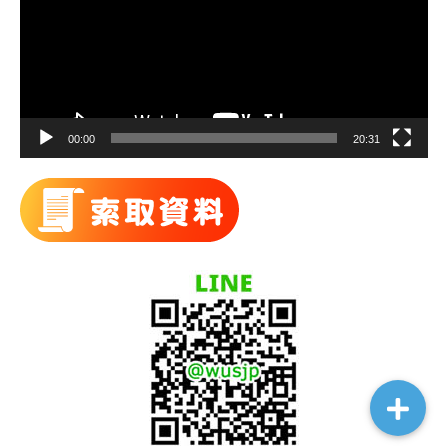
放
2013-0426
公開承諾協助學成！+ 老學友的鼓勵與分享！
器
2013-0426
公開承諾協助學成！ 及 老學友的鼓勵與分享
00:00
20:31
2013-0422
出發前還有點擔心…證實是我多慮了…購物消
的溝通（大學‧27歲‧N1絕對班）
2013-0418
首次蠻緊張的…變成公司指定的對日窗口（N1
2013-0418
嗅到「表現達人」收網的威力，每篇要查詢的單
2013-0415
密集上課，效率比以往三天打魚、兩天曬網要
0天‧進入全日語課程）