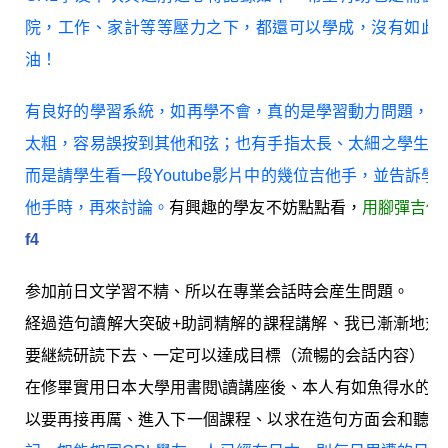
院，工作、家計等等壓力之下，都還可以學成，沒有如此
油！
有良好的學習系統，如再學不會，真的是學習動力問題，常
太粗，容易誤按到其他和弦；也有手指太長、太細之學生訴
而是請學生看一段Youtube影片中的幾位吉他手，並告訴學
他手時，再來討論。
有興趣的學友不妨點點看，
用腳彈吉他
f4
参加前日文学習不精、所以在專業会話時会産生問題。
経過造句讀解大突破+助詞精解的課程講解、我已漸漸地対
要継続研読下去、一定可以達成目標（流暢的会話内容）。
在修畢實用日本大學用書閱\讀講座後、本人有如魚得水的
以要再接再厲、進入下一個課程、以求在造句方面会和聽力