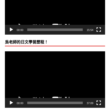
2013-0524
父親跟我說：想學，就去吳氏日文學，絕對比
器
2013-0523
進入全日語字彙高手課程，約8-9成的課程內容
00:00
15:54
2013-0522
把握可使用到日語的工作機會！
吳老師的日文學習歷程！
2013-0522
電腦程式設計師 + 日文能力 = 海空天空！
視
訊
2013-0520
我可以把每個音和每個標點符號的意思都解釋出
播
CPA）+3星期的學習(約30小時)，深深體會吳氏日文真的
放
器
2013-0516
忙碌醫師學友，照樣學成精準閱讀日文！（醫師
2013-0514
提前祝賀 MTS學友 新日檢 N1合格！（N1絕對實
00:00
37:09