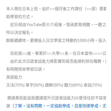
本人現在日本上班，由於○○個月後工作調任（○○部）需要
助學習的方式。
近日經由YouTube影片介紹後，發函索取視聽，一聽之
所以決定報名。
斷斷續續地，累積投入日文學習之時數約1000小時。投入金額
目前我○○歲，畢業於○○大學○○系，在日本當地○○○○公
由於此次日語會話能力將影響到是否能順利保住職務，因此計
有時間用來學習日語。
英語能力
文法(70%) 單字(50%) 讀解(50%) 聽力(60%) 會話(70%)
懇請貴班能協助盡速提升日語會話能力以便保住好不容易得
謝
（了解。沒有問題，一定協助學成，且是快速學成，尤其