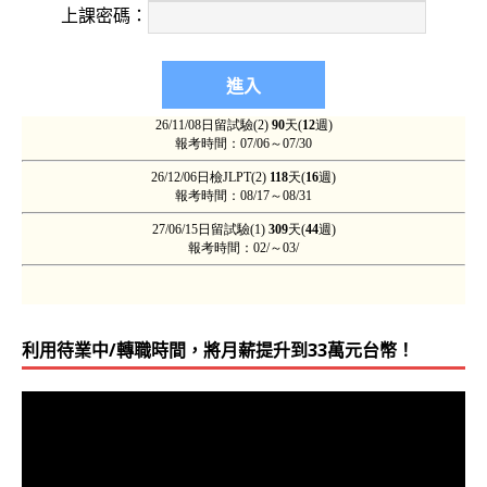
2013-0605
心裡不斷地歡呼：「文法變簡單了，還可以很了
上課密碼：
友‧N1絕對實力班36天‧30歲‧虎尾科技企管系）
2013-0605
歡迎加入吳氏日文！專業 + MBA + 中日英3語
2013-0603
原來別人花一年的內容，吳老師只花不到30小時
班 虎尾科技電子）
2013-0527
KPC學友之心得，乍看以為是我自己寫的，因
訊傳播）
利用待業中/轉職時間，將月薪提升到33萬元台幣！
2013-0527
自認記憶力很差，感謝深入簡出的方式，加上
視
忘。(4X歲‧15天）
訊
播
放