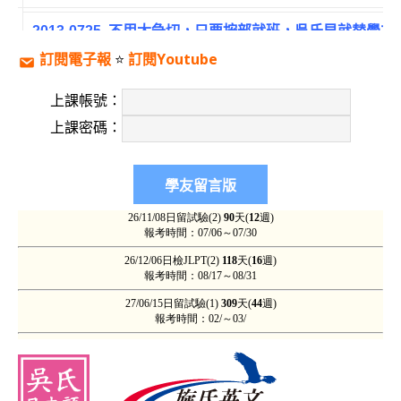
2013-0725
不用太急切，只要按部就班，吳氏早就替學友
訂閱電子報
⭐️
訂閱Youtube
2013-0725
舅舅及兩位表姐都上過「吳氏日文」，成效也
上課帳號：
業管理學）
上課密碼：
2013-0724
致 待業中、轉換跑道、無薪假等，準學友的
2013-0724
他們（大部分）總是謙虛而委婉、知足與感恩
言文，對本科系為文學的我來說真是此生有幸。（22歲‧
2013-0723
果然並非吹噓！我才知道以前。。。實在是。。
2013-0723
快樂的學習總是過的特別快呀！文法70%、閱讀
2歲‧藥理科大）