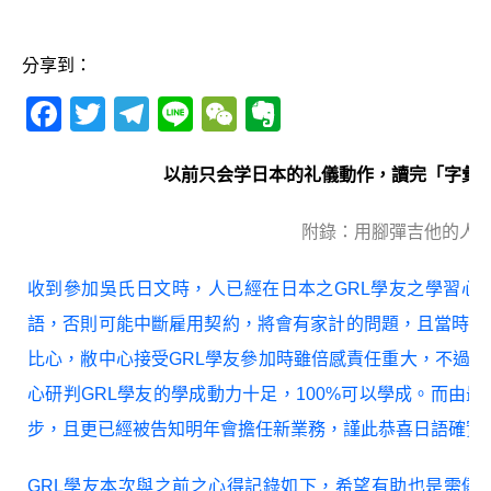
分享到：
F
T
T
Li
W
E
a
w
el
n
e
v
c
it
e
e
C
e
以前只会学日本的礼儀動作，讀完「字彙
e
te
g
h
r
附錄：用腳彈吉他的人（
b
r
ra
at
n
o
m
o
收到參加吳氏日文時，人已經在日本之GRL學友之學習心
o
te
語，否則可能中斷雇用契約，將會有家計的問題，且當時G
k
比心，敝中心接受GRL學友參加時雖倍感責任重大，不過由
心研判GRL學友的學成動力十足，100%可以學成。而由
步，且更已經被告知明年會擔任新業務，謹此恭喜日語確實
GRL學友本次與之前之心得記錄如下，希望有助也是需儘