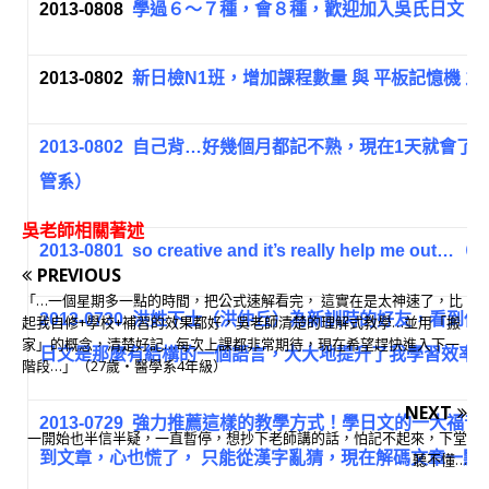
2013-0808
學過６～７種，會８種，歡迎加入吳氏日文，
2013-0802
新日檢N1班，增加課程數量 與 平板記憶機 之
2013-0802
自己背…好幾個月都記不熟，現在1天就會了…
管系）
吳老師相關著述
2013-0801
so creative and it’s really help me o
PREVIOUS
「…一個星期多一點的時間，把公式速解看完， 這實在是太神速了，比
2013-0730
洪姓下士（洪仲丘）為新訓時的好友，看到他
起我自修+學校+補習的效果都好，吳老師清楚的理解式教學…並用「搬
家」的概念，清楚好記…每次上課都非常期待，現在希望趕快進入下一
日文是那麼有結構的一個語言，大大地提升了我學習效率
階段…」（27歲‧醫學系4年級）
NEXT
2013-0729
強力推薦這樣的教學方式！學日文的一大福音^
一開始也半信半疑，一直暫停，想抄下老師講的話，怕記不起來，下堂
到文章，心也慌了， 只能從漢字亂猜，現在解碼文章一點
聽不懂…