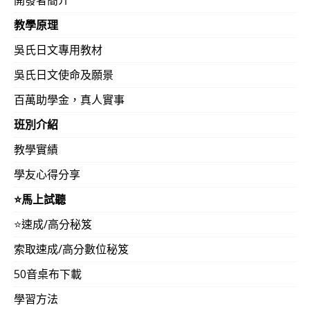
2013-0625
上課至今計45天，先將符號畫一畫、再參照註
教學原理
大學）
吳氏日文專用教材
吳氏日文使命及願景
2013-0618
決心回到台灣找吳氏日文加強…兩天下來，文
百萬助學金，真人實事
2013-0618
以往很費勁的金融或時事的文章，現在竟可以畫
班別介紹
合格‧3X歲）
教學實績
學友心得分享
2013-0617
公開承諾：「協助從日檢0級直接最高級N1級
⭐️馬上試聽
⭐️速成/高分秘笈
2013-0613
學習吳氏日文3星期／約30小時，「試看日文
索取速成/高分數位秘笈
議」！（52歲‧3星期／約30小時）
50音桌布下載
2013-0611
吳氏日文WYR學友從日本捎來的端午佳節禮物！
學習方法