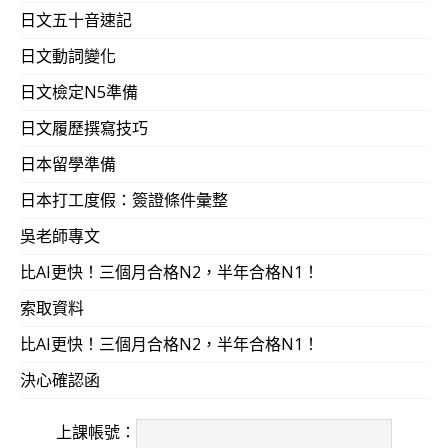
學校老師沒教的，（吳氏日文）這裡都有！！（留學日本語
日文五十音速記
日文動詞變化
2013-0607
15個小時的課程後，發現很多過去難背的句子
日文檢定N5準備
0歲‧24天‧科大‧資訊管理）！
日文履歷撰寫技巧
日本留學準備
2013-0607
以前學日語常覺得在背誦句型，不知其所以然，
日本打工度假：簽證條件彙整
開，對字彙的變化更有概念。對吳老師精密地解析日文深
吳老師專文
等，都更有概念。（30歲‧21天‧台大‧財金所）
比AI更快！三個月合格N2，半年合格N1！
2013-0606
雖然是日文系畢業，且一級也勉強合格，但對
索取資料
易明的解說，過去沒有遇到一本書有提及…我很樂意半夜趕
比AI更快！三個月合格N2，半年合格N1！
決心確認函
2013-0606
不要想太多，一路跟著老師的進度，就會突然
上課帳號：