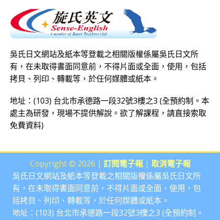
2013-0412
不到80天，近50頁的日文技術報告，居然看
天‧2x歲‧材料）
吳氏日文網站及紙本等登載之相關版權係屬吳氏日文所
2013-0411
「日檢文法模擬試題」和「表現達人」果然是一
有，在未取得書面同意前，不得片面或全面，使用，包括
拷貝、列印、轉載等，於任何媒體或紙本。
2013-0403
在日本10個月，一直找不到學習日文的好方
地址：(103) 台北市承德路一段32號3樓之3 (全預約制。本
處主為研發，現場不提供解說。欲了解課程，請直接
索取
2013-0329
JLPT 日檢網路報考 又即將開始了（考前３個月之4/
免費資料
)
2013-0328
日籍教師也找不到什麼需要大修改的日文寫作練習
Copyright © 2026 |
訂閱電子報
|
取消電子報
吳氏日文網站及紙本等登載之相關版權係屬吳氏日文所
2013-0326
N2在日本，N1在倫敦（時駐愛爾蘭）給準學
有，在未取得書面同意前，不得片面或全面，使用，包
括拷貝、列印、轉載等，於任何媒體或紙本。
2013-0326
考上日文研究所，也通過舊日檢一級，為何仍
地址：(103) 台北市承德路一段32號3樓之3 (全預約制。