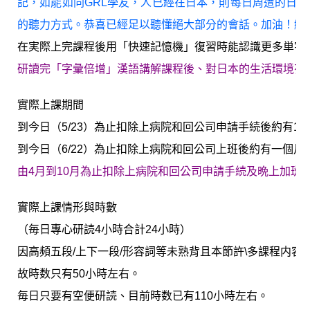
記，如能如同GRL學友，人已經在日本，則每日周遭的日
的聽力方式。恭喜已經足以聽懂絕大部分的會話。加油！繼
在実際上完課程後用「快速記憶機」復習時能認識更多単字
研讀完「字彙倍增」漢語講解課程後、對日本的生活環境有
實際上課期間
到今日（5/23）為止扣除上病院和回公司申請手続後約有16
到今日（6/22）為止扣除上病院和回公司上班後約有一個月大
由4月到10月為止扣除上病院和回公司申請手続及晩上加班後約
實際上課情形與時數
（毎日專心研読4小時合計24小時）
因高頻五段/上下一段/形容詞等未熟背且本節許\多課程内
故時数只有50小時左右。
毎日只要有空便研読、目前時数已有110小時左右。