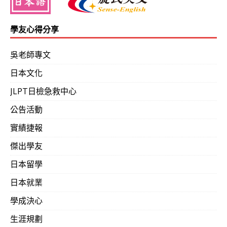
學友心得分享
2013-0722
想當初上司的日文也不是很好…，購買了吳氏
年…， 出乎大家的意料。比在補習班強很多…一路升遷變
吳老師專文
日本文化
2013-0719
購買甜美小番茄，協助本次蘇比颱風後受損的
JLPT日檢急救中心
公告活動
2013-0718
吳老師果真名不虛傳！短短六天、不到一周，已
實績捷報
2013-0717
公開承諾協助至少日檢次高N2級合格！（高中
傑出學友
日本留學
2013-0716
2年前選擇了另一家的網路日語教學，但是效
日本就業
時，前面教的句型忘光了。這兩個多禮拜的網路上課，確
學成決心
路課程多太多了！（45歲‧大學‧化工）
生涯規劃