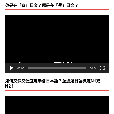
你是在「背」日文？還是在「學」日文？
2013-0514
全日語聽力訓練 之「心理狀態」＆「心得分享
視
2013-0503
提前祝賀！半年內達到考取 交換留學 所需
訊
播
動！
放
器
2013-0503
日商徵才頻頻！吳氏日文學友加油！機會是給
2013-0503
清香一柱，敬拜八田與一伉儷（本分享內有關
00:00
50:34
2013-0503
我的弟弟曾在貴中心學習， 達到一級合格， 
如何又快又便宜地學會日本語？並通過日語檢定N1或
N2！
2013-0430
這真是太神奇了，傑克！聽個1， 2遍就幾乎
視
2歲‧字彙倍增全日語）
訊
播