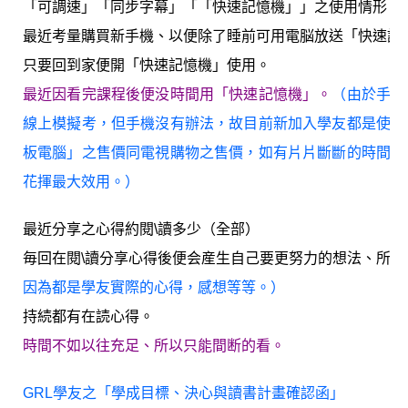
「可調速」「同步字幕」「「快速記憶機」」之使用情形。
最近考量購買新手機、以便除了睡前可用電脳放送「快速記
只要回到家便開「快速記憶機」使用。
最近因看完課程後便没時間用「快速記憶機」。
（由於手機
線上模擬考，但手機沒有辦法，故目前新加入學友都是使用
板電腦」之售價同電視購物之售價，如有片片斷斷的時間，
花揮最大效用。）
最近分享之心得約閱\讀多少（全部）
毎回在閱\讀分享心得後便会産生自己要更努力的想法、所以
因為都是學友實際的心得，感想等等。）
持続都有在読心得。
時間不如以往充足、所以只能間断的看。
GRL學友之「學成目標、決心與讀書計畫確認函」