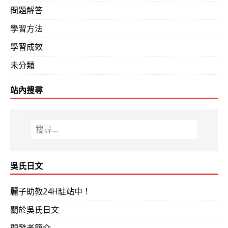
問題解答
2013-0715
提前祝賀！CYJ學友N2合格！（155天450小
學習方法
2013-0711
2013-07 新日檢N1 考後心得
學習成效
未分類
2013-0711
同事在語言中心，諮詢英文課程時巧遇大學同
站內搜尋
後覺得很有效，認為年底前達成日文檢定一級是有可能的
2013-0704
公司中的日本籍同事介紹其夫婿經吳氏日文課
2013-0701
本週日就是日檢，下列學友專用「3秒解題」
吳氏日文
2013-0627
心中打定主意，只要存到錢，就要馬上來報名吳
麗子助教24H駐站中！
協助通過日檢次高級N2與 最 高級N1
關於吳氏日文
開發者簡介