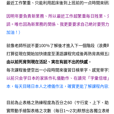
最近工作繁重、只能利用起床後到上班前的一点時間來研読
因明年要負責新業務、所以最近工作超繁重毎日残業、只
読。唯也因為新業務的関係、我更要要求自己絶対要努力、
加油！）
就像老師所説不要100％了解後才進入下一個階段（浪費時
打算從現在開始加快速度至漢語課程完成後再熟背高頻五段/
由以前死背到現在活記、実在有説不出的快感
。
毎次課程後便空出一小段時間來復習日検単字、感覚単字変
以前只会学日本的家族作礼儀動作、在讀完「字彙倍增」
本，每天目睹日本人之禮儀作法，確實更能了解課程內容之
目前為止表格之熟練程度為百分之60（サ行変、上下、助
實際動手繪製表格之次數（毎日1～2次)默想出各獨立表格約