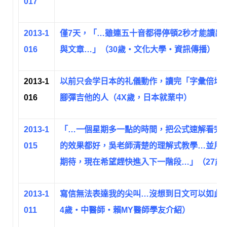
017
2013-1
僅7天，「…雖連五十音都得停頓2秒才能讀出
016
與文章…」（30歲‧文化大學‧資訊傳播）
2013-1
以前只会学日本的礼儀動作，讀完「字彙倍增
016
腳彈吉他的人（4X歲，日本就業中）
2013-1
「…一個星期多一點的時間，把公式速解看完，
015
的效果都好，吳老師清楚的理解式教學…並用
期待，現在希望趕快進入下一階段…」（27歲
2013-1
寫信無法表達我的尖叫…沒想到日文可以如此
011
4歲‧中醫師‧賴MY醫師學友介紹）