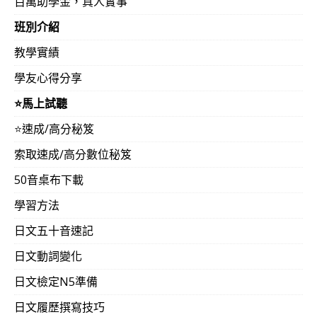
百萬助學金，真人實事
2013-0
本週日就是日檢，下列學友專用「3秒解題」
班別介紹
701
教學實績
學友心得分享
2013-0
心中打定主意，只要存到錢，就要馬上來報名吳
⭐️馬上試聽
627
開承諾：協助通過日檢次高級N2與 最 高級N1
⭐️速成/高分秘笈
2013-0
上課至今計45天，先將符號畫一畫、再參照註
索取速成/高分數位秘笈
625
（42歲‧大學）
50音桌布下載
學習方法
2013-0
決心回到台灣找吳氏日文加強…兩天下來，文法
日文五十音速記
618
日文動詞變化
日文檢定N5準備
2013-0
以往很費勁的金融或時事的文章，現在竟可以
日文履歷撰寫技巧
618
日 + 一級合格‧3X歲）