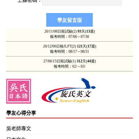
上課密碼：
725
2013-0
舅舅及兩位表姐都上過「吳氏日文」，成效也相
725
學‧休閒產業管理學）
2013-0
致 待業中、轉換跑道、無薪假等，準學友的
724
2013-0
他們（大部分）總是謙虛而委婉、知足與感恩
724
暢達的文言文，對本科系為文學的我來說真是此
2013-0
果然並非吹噓！我才知道以前…實在是…（35
學友心得分享
723
吳老師專文
2013-0
快樂的學習總是過的特別快呀！文法70%、閱讀