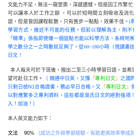
文能力不足，無法一窺堂奧，深感遺憾。但是因工作繁忙，
可以讓本人於工作之餘 ，可以於短時間立刻吸收及消化
語，但是皆因課程鬆散，只有進步一點點，效果不佳
。(專
學習方式，幾近不可能的任務。但若以理解為主，則不但
「精準」係指即使連一個逗點也能以科學方法、系統地解讀
學之數分之一之時數就足夠了。從60~180小時（視讀書技
日文！
本人每天可於下班後，撥出二至三小時學習日語，並希望
望可赴日工作
。
（ 精通中日英，又懂
「
專利日文
」
之國際
只剩日檢N1合格證書，務必早日合格。又
「
專利日文
」
需
以對應繁多之專利資料，這些都是吳氏日文的絕對強項！
入！加油！）
本人英文能力如下：
文法 9
0%
（成功之外與學習經驗，有助更高效率學成其