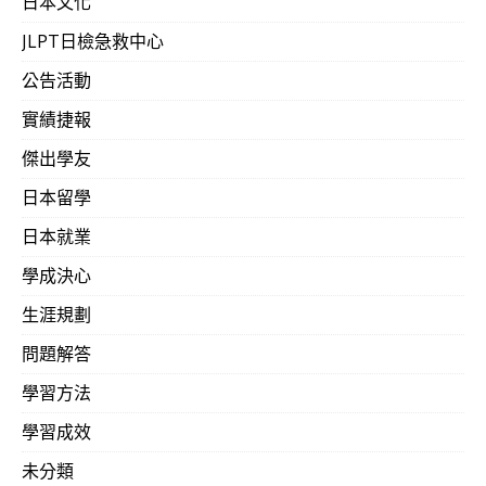
日本文化
723
加23天‧32歲‧藥理科大）
JLPT日檢急救中心
公告活動
2013-0
想當初上司的日文也不是很好…，購買了吳氏
實績捷報
722
不到一年…， 出乎大家的意料。比在補習班強
傑出學友
學）
日本留學
日本就業
2013-0
購買甜美小番茄，協助本次蘇比颱風後受損的網
學成決心
719
生涯規劃
2013-0
吳老師果真名不虛傳！短短六天、不到一周，已
問題解答
718
學‧中文)
學習方法
學習成效
2013-0
公開承諾協助至少日檢次高N2級合格！（高中
未分類
717