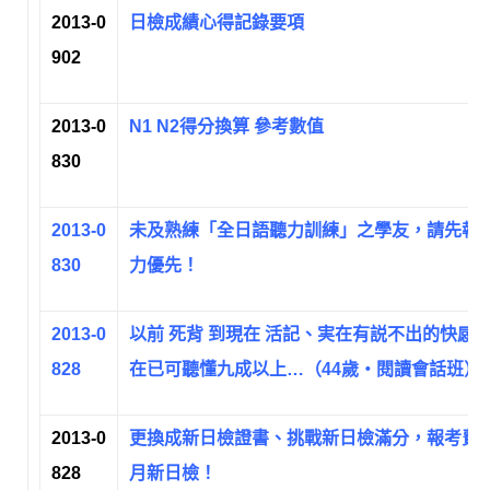
2013-0
日檢成績心得記錄要項
902
2013-0
N1 N2得分換算 參考數值
830
2013-0
未及熟練「全日語聽力訓練」之學友，請先報
830
力優先！
2013-0
以前 死背 到現在 活記、実在有説不出的快
828
在已可聽懂九成以上…（44歲‧閱讀會話班）
2013-0
更換成新日檢證書、挑戰新日檢滿分，報考費用，吳
828
月新日檢！