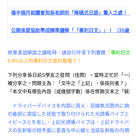
僅半個月就體會到吳老師的「解碼式日語」驚人之處！（2
公開承諾協助學成精準讀解「「專利日文」」！ （35歲．
修畢漢語解說之課程時，請自行作答下列實務
「
專利日文
」
9.9%以上的專利日文皆可看懂了！
下列分享係日前S學友之發問（佳問）。當時正忙於「一流
補分享之。問題主為：「文中之「上記」，係指何者？」有
「本文中有哪些內容（或幾個字數）係在修飾文末之「裝置
ドライバーデバイスを内部に具え、目線焦点腔内に納ま
の後部に突設した状態で取り付けられた光誘導パイプと、
イピースとを有し、上記光誘導パイプは、上記ドライバー
スの反射板の短手面に垂直な中心線と当該反射板の内側で