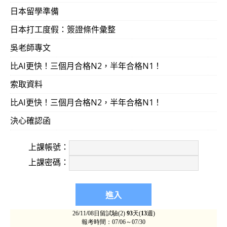
日本留學準備
2013-0
學習吳氏日文3星期／約30小時，「試看日文
日本打工度假：簽證條件彙整
613
的不可思議」！（52歲‧3星期／約30小時）
吳老師專文
比AI更快！三個月合格N2，半年合格N1！
2013-0
吳氏日文WYR學友從日本捎來的端午佳節禮物！
索取資料
611
日文語言學校老師沒教的，（吳氏日文）這裡都
比AI更快！三個月合格N2，半年合格N1！
訊）
決心確認函
2013-0
15個小時的課程後，發現很多過去難背的句子
上課帳號：
607
死背了（30歲‧24天‧科大‧資訊管理）！
上課密碼：
2013-0
以前學日語常覺得在背誦句型，不知其所以然，
607
式大公開，對字彙的變化更有概念。對吳老師
前更有感覺，為什麼要加逗號等，都更有概念。