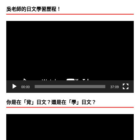
2013-0
原來別人花一年的內容，吳老師只花不到30小時
吳老師的日文學習歷程！
603
對實力班 虎尾科技電子）
視
訊
2013-0
KPC學友之心得，乍看以為是我自己寫的，因
播
527
大學‧資訊傳播）
放
器
2013-0
自認記憶力很差，感謝深入簡出的方式，加上
527
醒，令人難忘。(4X歲‧15天）
00:00
37:09
2013-0
父親跟我說：想學，就去吳氏日文學，絕對比去
你是在「背」日文？還是在「學」日文？
524
視
2013-0
進入全日語字彙高手課程，約8-9成的課程內容
訊
523
播