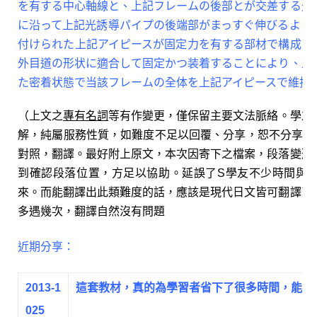
を有する中心軸線と、上記フレームの後部とが交差する光
に沿って上記光誘導パイプの後端部がまっすぐ伸びるよう
付けられた上記アイピースが固定力を有する部材で構成さ
外目道の形状に適合して固定かつ装着することにより、上
た密着状態で当該フレームの全体を上記アイピースで維持す
（上文之
專有名詞
等有作變更，僅保留主要文法脈絡。學友
解，純屬服務性質，如難度不足以回覆、分享，恕不分享、
對照，翻譯。最好附上原文，本次因寄下之檔案，段落變形
到確認段落位置，方足以協助。延誤了S學友不少時間與
來。而能翻譯出此類難度的話，應該是現代日文皆可翻譯了
多遇幾次，翻譯自然沒有問題
近期分享：
2013-1
這套教材，真的為學習者省下了很多時間，能夠
025