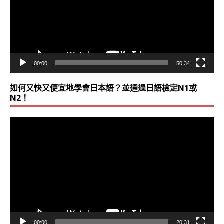
放
器
2013-0
把握可使用到日語的工作機會！
522
2013-0
電腦程式設計師 + 日文能力 = 海空天空！
00:00
50:34
522
如何又快又便宜地學會日本語？並通過日語檢定N1或
N2！
2013-0
我可以把每個音和每個標點符號的意思都解釋
視
520
師‧27歲‧CPA）+3星期的學習(約30小時
訊
工程）
播
放
器
2013-0
忙碌醫師學友，照樣學成精準閱讀日文！（醫師
516
合格術！
2013-0
提前祝賀 MTS學友 新日檢 N1合格！（N1絕對實力
00:00
20:31