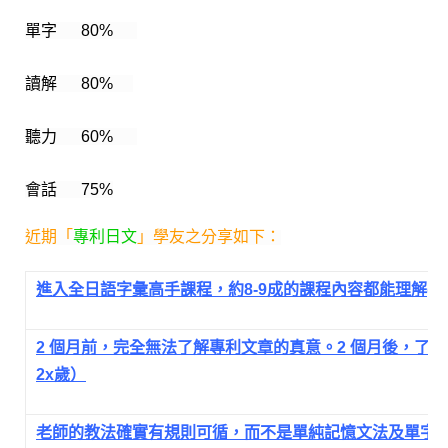
單字 8
0%
讀解 8
0%
聽力 6
0%
會話 75
%
近期「
專利日文
」學友之分享如下：
進入全日語字彙高手課程，約8-9成的課程內容都能理解(
2 個月前，完全無法了解專利文章的真意。2 個月後，了
2x歲）
老師的教法確實有規則可循，而不是單純記憶文法及單字…(