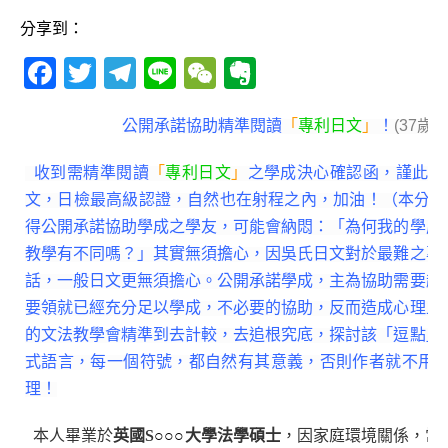
分享到：
F
T
T
Li
W
E
a
w
el
n
e
v
c
it
e
e
C
e
公開承諾協助精準閱讀
「
專利日文
」
！
(37歲
e
te
g
h
r
收到需精準閱讀
「
專利日文
」
之學成決心確認函，謹此公
b
r
ra
at
n
文，日檢最高級認證，自然也在射程之內，加油！（本分享
o
m
o
得公開承諾協助學成之學友，可能會納悶：「為何我的學成
o
te
教學有不同嗎？」其實無須擔心，因吳氏日文對於最難之專
話，一般日文更無須擔心。公開承諾學成，主為協助需要超
k
要領就已經充分足以學成，不必要的協助，反而造成心理上
的文法教學會精準到去計較，去追根究底，探討該「逗點」
式語言，每一個符號，都自然有其意義，否則作者就不用
理！
本人畢業於
英國S
○○○
大學法學碩士
，因家庭環境關係，常