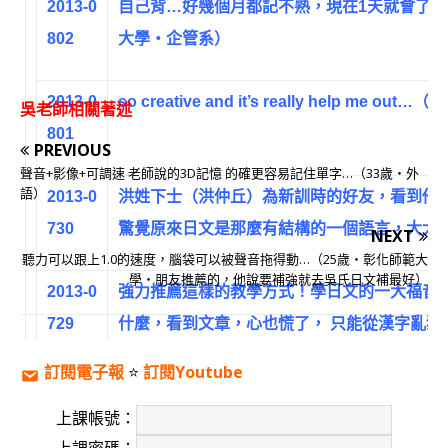
2013-0
自己背…好幾個月都記不熟，現在1天就會了…
802
大學‧企管系）
2013-0
so creative and it’s really help me o
吳老師相關著述
801
PREVIOUS
聲音+影像+可調速 老師說的3D記憶 的確更容易記住單字…（33歲‧外
語）
2013-0
洪姓下士（洪仲丘）為新訓時的好友，看到他
730
驚覺原來日文是那麼有結構的一個語言，大大
NEXT
聽力可以跟上1.0的速度，腦袋可以被聲音拖得動…（25歲‧彰化師範大
學‧朋友推薦的，他說要補強就去吳氏日文補最好）
2013-0
強力推薦這樣的教學方式！學日文的一大福音^
729
什麼，看到文章，心也慌了， 只能從漢字亂猜
藥理科大）
訂閱電子報
⭐️
訂閱Youtube
上課帳號：
2013-0
不用太急切，只要按部就班，吳氏早就替學友們