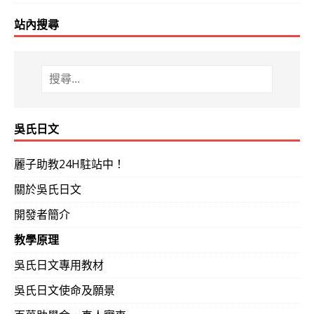
站內搜尋
2013-0
2年前選擇了另一家的網路日語教學，但是效
716
面課程時，前面教的句型忘光了。這兩個多禮
的，遠比之前上過一年多的網路課程多太多了！
吳氏日文
2013-0
2013-07 新日檢N1 考後心得
711
麗子助教24H駐站中！
關於吳氏日文
2013-0
同事在語言中心，諮詢英文課程時巧遇大學同
開發者簡介
711
上過課之後覺得很有效，認為年底前達成日文
教學原理
2013-0
公司中的日本籍同事介紹其夫婿經吳氏日文課程
吳氏日文專用教材
704
吳氏日文使命及願景