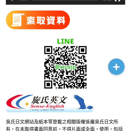
514
2013-0
全日語聽力訓練 之「心理狀態」＆「心得分享
514
2013-0
提前祝賀！半年內達到考取 交換留學 所需日
503
贈書活動！
2013-0
日商徵才頻頻！吳氏日文學友加油！機會是給
503
2013-0
清香一柱，敬拜八田與一伉儷（本分享內有關
503
吳氏日文網站及紙本等登載之相關版權係屬吳氏日文所
有，在未取得書面同意前，不得片面或全面，使用，包括