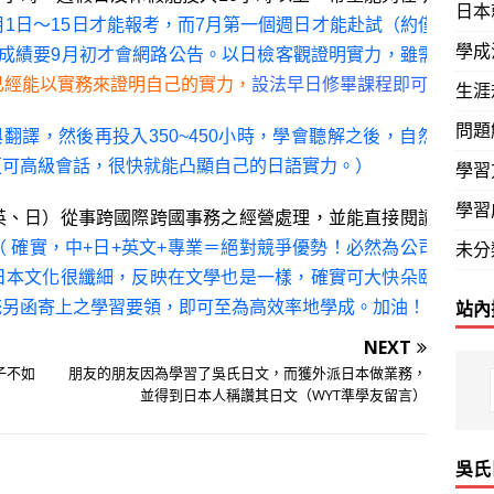
日本
月1日～15日才能報考，而7月第一個週日才能赴試（約僅有
學成
成績要9月初才會網路公告。以日檢客觀證明實力，雖需等
已經能以實務來證明自己的實力，
設法早日修畢課程即可。
生涯
問題
翻譯，然後再投入350~450小時，學會聽解之後，自然能
更可高級會話，很快就能凸顯自己的日語實力。）
學習
學習
英、日）從事跨國際跨國事務之經營處理，並能直接閱讀日
未分
（ 確實，中+日+英文+專業＝絕對競爭優勢！必然為公司所
日本文化很纖細，反映在文學也是一樣，確實可大快朵頤！
站內
統另函寄上之學習要領，即可至為高效率地學成。加油！）
NEXT
子不如
朋友的朋友因為學習了吳氏日文，而獲外派日本做業務，
並得到日本人稱讚其日文（WYT準學友留言）
吳氏