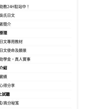
助教24H駐站中！
吳氏日文
者簡介
原理
日文專用教材
日文使命及願景
助學金，真人實事
介紹
實績
心得分享
馬上試聽
速成/高分秘笈