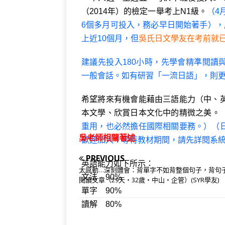
（2014年）的檢定一舉考上N1級。
（4
6個多月可投入，務必早日開始著手），
上近10個月，但
吳氏日文學友在考前就
建議
先投入180小時，先學會精準閱讀與
一般會話。如有研習「一流日語」，則
希望將來有機會能藉由三語能力（中、
本文學、欣賞日本文化中的精微之美。
重用，也必然擔任國際相關要務。）（
吳老師相關著述
歡迎加入！等待教材期間，請先詳閱系
PREVIOUS
英語能力如下所示：
太感動…深刻體會：背單字不如背整個句子，背句
文法 90
%
閱讀文章（29天‧32歲‧中山‧企管）(SYR學友)
單字 90%
讀解 80%
聽力 90%