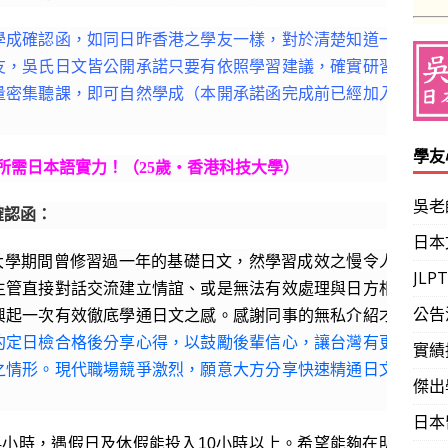
成確認函，如同日昨香港之學友一樣，對於清楚知道一分
友，吳氏日文皆公開承諾只要有依照學習建議，確實研習，
量密集聽課，即可自然學成（本開承諾函完成前已經加入，
學友
 所需日本語實力！（25歲‧香港科技大學）
吳老
確認函：
日本
大學期間曾修習過一年的基礎日文，然學習成效之慢令人挫
JL
主管直接對話交流建立情誼、或是無法有效處理與日方相關
公告
興起一次有效徹底學通日文之感。感謝同事的無私介紹才能
約定日檢合格後分享心得，以鼓勵後輩信心，讓台灣有更多
實績
之情形。現代職場競爭激烈，願意大方分享快速精通日文的
傑出
日本
小時，遇假日及休假能投入10小時以上。希望能夠在明年