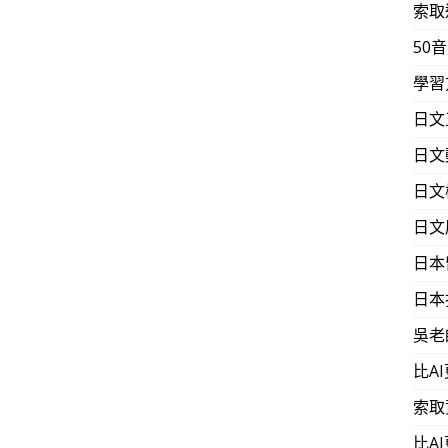
索取
不太敢相信我上課不到一個月就會像廣告一樣的寫下這
，在學校操場上大汗淋漓的打了一場激烈的球賽，真是
50
山大學‧企管）
學習
日文
混，當下覺得非常驚喜又感動，高興到睡不著，還打電
了^^（10天‧32歲‧交大‧資訊與工程）
日文
日文
3，老實說覺得非常有效果… …前後環環相扣，…不太費
日文
讓我非常相信老師所說的3D式記憶… 由日本人講解也
常有趣…（69天‧27歲‧台北醫學大學‧醫學）
日本
日本
經讓我可以自己看懂專業領域文章，甚至參雜文言文的
吳老
這種學習成果是從來沒想過的，讓我不禁想其他語言都
比A
通多國語言說不定也未必是件難事。（30歲‧台灣大
索取
比A