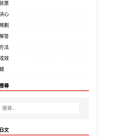
就業
決心
規劃
解答
方法
成效
類
搜尋
日文