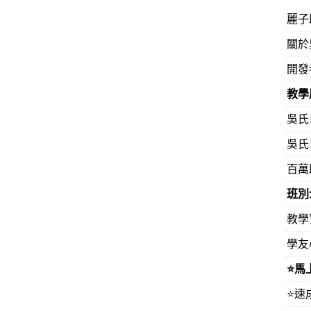
有助學習其他外語。將可更快學成。加油！）
麗子
關於
開發
教學
吳氏
不如背整個句子，背句子不如閱讀文章（29天‧32歲‧
吳氏
百萬
需日本語實力！（25歲‧香港科技大學）
班別
教學
右，看完吳老師的速成公式後，已漸漸能建立起結構。已
學友
…看日劇，真的有比較能跟上字幕…（加入前學習過傳
⭐️
‧心理）
⭐️