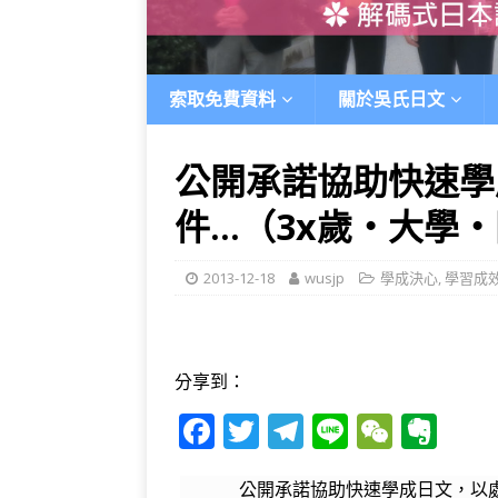
索取免費資料
關於吳氏日文
公開承諾協助快速學
件…（3x歲‧大學
2013-12-18
wusjp
學成決心
,
學習成
分享到：
F
T
T
Li
W
E
a
w
el
n
e
v
公開承諾協助快速學成日文，以