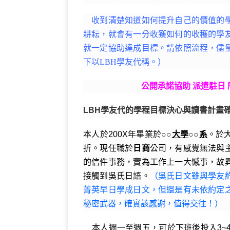
c
it
e
e
C
e
e
te
g
h
r
收到清楚知道如何提升自己的價值的學
b
r
ra
at
n
耕耘，就會有一分收獲如何的收穫的學
o
m
o
就一定協助達成目標。請依照流程，儘
o
te
下以LBH學友代稱。）
k
公開承諾協助 派遣駐日
LBH學友代的學程目標決心與讀書計畫
本人於200
X
年畢業於
○○
大學
○○
系
。於
折。現任職於
日商
公司，有感覺無法與
的信件事務，實為工作上一大憾事，故
接觸到吳氏日語。
（吳氏日文雖與學友
菁英早日學成日文，但還是有未依約定
秘密武器，確實該感謝，值得交往！）
本人週一至週五，可於下班後投入3~4