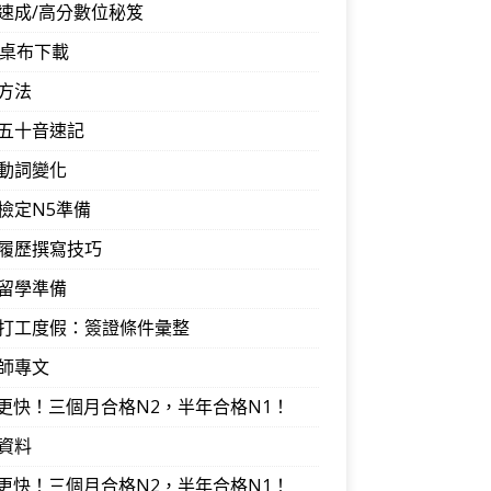
速成/高分數位秘笈
音桌布下載
方法
五十音速記
動詞變化
檢定N5準備
履歷撰寫技巧
留學準備
打工度假：簽證條件彙整
師專文
I更快！三個月合格N2，半年合格N1！
資料
I更快！三個月合格N2，半年合格N1！