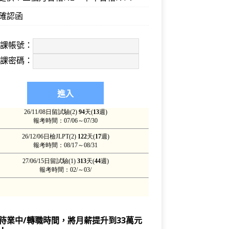
確認函
上課帳號：
上課密碼：
待業中/轉職時間，將月薪提升到33萬元