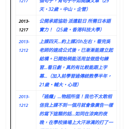
個句子，背句子不如閱讀文章（29
1217
天‧32歲‧中山‧企管）
公開承諾協助 派遣駐日 所需日本語
2013-
實力！（25歲‧香港科技大學）
1217
上課四天…約上課20h左右，看完吳
2013-
老師的速成公式後，已漸漸能建立起
1212
結構。已開始稍能活用並做造句練
習…看日劇，真的有比較能跟上字
幕…（加入前學習過傳統教學半年，
21歲‧輔大‧心理）
「過癮」…物超所值！我也不太敢相
2013-
信我上課不到一個月就會像廣告一樣
1212
的寫下這類的話…如同在涼爽的夜
晚，在學校操場上大汗淋漓的打了一