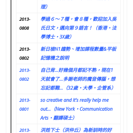
理）
學過６～７種，會８種，歡迎加入吳
2013-
氏日文，邁向第９語言！（香港‧法
0808
學博士‧3X歲）
新日檢N1趨勢、增加課程數量&平板
2013-
記憶機之說明
0802
自己背…好幾個月都記不熟，現在1
2013-
天就會了…多謝老師的魔音傳腦，想
0802
忘記都難…（32歲‧大學‧企管系）
so creative and it’s really help me
2013-
out…（New York‧Communication
0801
Arts‧翻譯碩士）
洪姓下士（洪仲丘）為新訓時的好
2013-