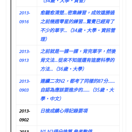
（34歲‧大學‧資管）
愈聽愈清楚…密集練習，成效遠勝過
2013-
之前幾週零星的練習…驚覺已經背了
0916
不少的單字…（34歲‧大學‧資訊管
理）
之前就是一課一課，背完單字，然後
2013-
背文法…從來不知道還有這麼科學的
0913
方法…（36歲‧大學）
連續二次N2，都考了同樣的87分……
2013-
自認為應該要進步的……（35歲‧大
0903
學‧中文）
日檢成績心得記錄要項
2013-
0902
N1 N2得分換算 參考數值
2013-