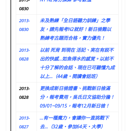
0830
未及熟練「全日語聽力訓練」之學
2013-
友，請先報考N2就好！新日檢難以
0830
熟練考古題而合格，實力優先！
以前 死背 到現在 活記、実在有説不
2013-
出的快感…如魚得水的感覚。以前不
0828
十分了解的会話、現在已可聽懂九成
以上…（44歲‧閱讀會話班）
更換成新日檢證書、挑戰新日檢滿
2013-
分，報考費用，吳氏日文協助分擔！
0828
09/01~09/15，報考12月新日檢！
…有一種魔力，會讓你一直挑戰下
2013-
去…（32歲‧參加64天‧大學）
0827