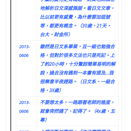
地解析日文深感佩服。看日文文章，
比以前更有感覺，為什麼要加逗號
等，都更有概念。（30歲‧21天‧
台大‧財金所）
雖然是日文系畢業，且一級也勉強合
2013-
格，但對於很多文法也只是死記。上
0606
了約20小時，十分驚訝簡單易明的解
說，過去沒有遇到一本書有提及…我
很樂意半夜趕路。（日文系‧一級合
格‧3X歲）
不要想太多，一路跟著老師的進度，
2013-
就會突然通了、記得了。（4x歲‧五
0606
專）