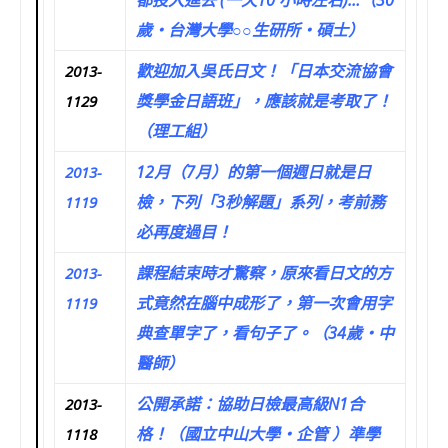
都投入進去 (一天10 小時左右)…（30
歲‧台灣大學○○生研所‧碩士）
歡迎加入吳氏日文！「日本交流協會
2013-
獎學金日語班」，應該就是考取了！
1129
（理工組）
12月（7月）的第一個週日就是日
2013-
檢，下列「3秒解題」系列，考前務
1119
必再度過目！
課程結束時才驚察，原來看日文的方
2013-
式竟然在腦中成形了，第一次會用字
1119
典查單字了，看句子了。（34歲‧中
醫師）
公開承諾：協助日檢最高級N1合
2013-
格！（國立中山大學‧企管 ）準學
1118