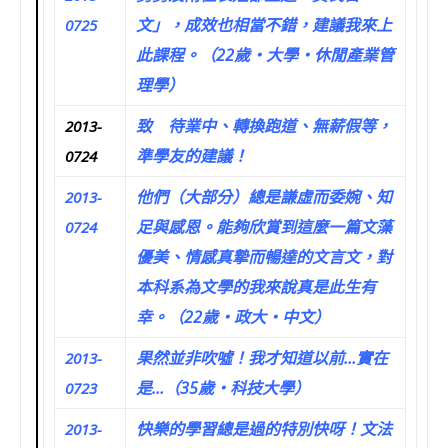
文」，成效也相當不錯，建議我來上
0725
此課程。（22歲‧大學‧休閒產業管
理學）
致 待業中、轉換跑道、無薪假等，
2013-
準學友的建議！
0724
他們（大部分）總是謙虛而委婉、知
2013-
足與感恩。能夠欣賞到這麼一篇文藻
0724
優美、情感真摯而暢達的文言文，對
本科系為文學的我來說真是此生有
幸。（22歲‧政大‧中文）
果然並非吹噓！我才知道以前…實在
2013-
是…（35歲‧科技大學）
0723
快樂的學習總是過的特別快呀！文法
2013-