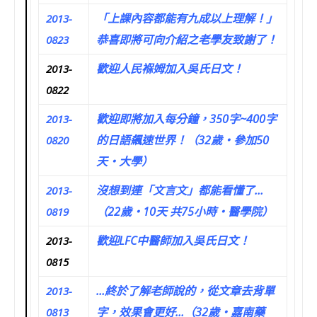
「上課內容都能有九成以上理解！」
2013-
恭喜即將可向介紹之老學友致謝了！
0823
歡迎人民褓姆加入吳氏日文！
2013-
0822
歡迎即將加入每分鐘，350字~400字
2013-
的日語飆速世界！（32歲‧參加50
0820
天‧大學）
沒想到連「文言文」都能看懂了…
2013-
（22歲‧10天 共75小時‧醫學院）
0819
歡迎LFC中醫師加入吳氏日文！
2013-
0815
…終於了解老師說的，從文章去背單
2013-
字，效果會更好…（32歲‧嘉南藥
0813