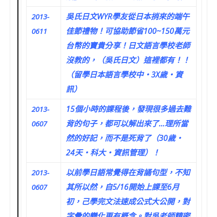
吳氏日文WYR學友從日本捎來的端午
2013-
佳節禮物！可協助節省100~150萬元
0611
台幣的寶貴分享！日文語言學校老師
沒教的，（吳氏日文）這裡都有！！
（留學日本語言學校中‧3X歲‧資
訊）
15個小時的課程後，發現很多過去難
2013-
背的句子，都可以解出來了…理所當
0607
然的好記，而不是死背了（30歲‧
24天‧科大‧資訊管理）！
以前學日語常覺得在背誦句型，不知
2013-
其所以然，自5/16開始上課至6月
0607
初，己學完文法速成公式大公開，對
字彙的變化更有概念。對吳老師精密