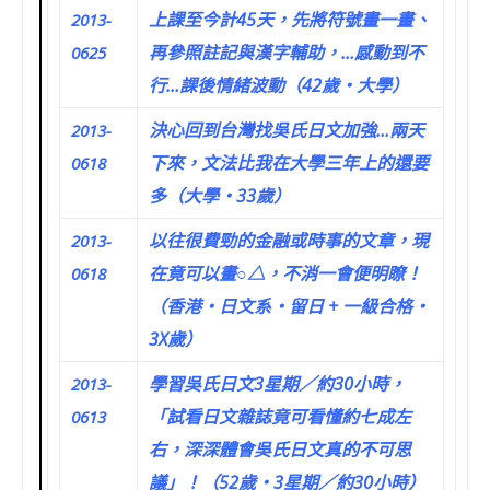
上課至今計45天，先將符號畫一畫、
2013-
再參照註記與漢字輔助，…感動到不
0625
行…課後情緒波動（42歲‧大學）
決心回到台灣找吳氏日文加強…兩天
2013-
下來，文法比我在大學三年上的還要
0618
多（大學‧33歲）
以往很費勁的金融或時事的文章，現
2013-
在竟可以畫○△，不消一會便明瞭！
0618
（香港‧日文系‧留日 + 一級合格‧
3X歲）
學習吳氏日文3星期／約30小時，
2013-
「試看日文雜誌竟可看懂約七成左
0613
右，深深體會吳氏日文真的不可思
議」！（52歲‧3星期／約30小時）