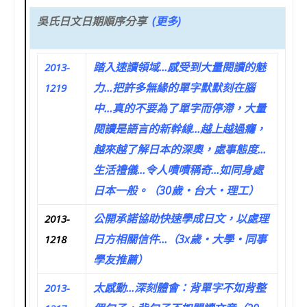
吳氏日文
日期
順序
分享
(更多)
踏入速讀領域…感受到大量閱讀的魅
2013-
力…把許多無緣的單字默默刻在腦
1219
中…真的不要為了單字而停滯，大量
閱讀是語言的新幹線…越上越過癮，
越來越了解日本的深奧，處事態度…
生活禮儀…令人嘖嘖稱奇…如同身處
日本一般。（30歲‧台大‧理工）
公開承諾協助快速學成日文，以處理
2013-
日方相關信件…（3x歲‧大學‧同事
1218
學友推薦）
太感動…深刻體會：背單字不如背整
2013-