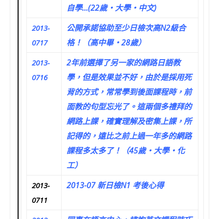
自學…(22歲‧大學‧中文)
公開承諾協助至少日檢次高N2級合
2013-
格！（高中畢‧28歲）
0717
2年前選擇了另一家的網路日語教
2013-
學，但是效果並不好，由於是採用死
0716
背的方式，常常學到後面課程時，前
面教的句型忘光了。這兩個多禮拜的
網路上課，確實理解及密集上課，所
記得的，遠比之前上過一年多的網路
課程多太多了！（45歲‧大學‧化
工）
2013-07 新日檢N1 考後心得
2013-
0711