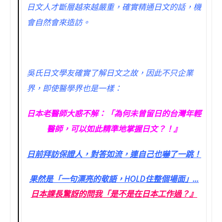
日文人才斷層越來越嚴重，確實精通日文的話，機
會自然會來造訪。
吳氏日文學友確實了解日文之故，因此不只企業
界，即使醫學界也是一樣：
日本老醫師大惑不解：「為何未曾留日的台灣年輕
醫師，可以如此精準地掌握日文？！』
日前拜訪保證人，對答如流，連自己也嚇了一跳！
果然是「一句漂亮的敬語，HOLD住整個場面」…
日本課長驚訝的問我「是不是在日本工作過？』