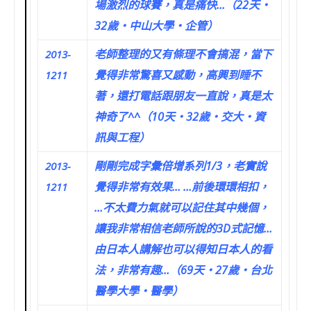
場激烈的球賽，真是痛快…（22天‧
32歲‧中山大學‧企管）
老師整理的又有條理不會搞混，當下
2013-
覺得非常驚喜又感動，高興到睡不
1211
著，還打電話跟朋友一直說，真是太
神奇了^^（10天‧32歲‧交大‧資
訊與工程）
剛剛完成字彙倍增系列1/3，老實說
2013-
覺得非常有效果… …前後環環相扣，
1211
…不太費力氣就可以記住其中幾個，
讓我非常相信老師所說的3D式記憶…
由日本人講解也可以得知日本人的看
法，非常有趣…（69天‧27歲‧台北
醫學大學‧醫學）