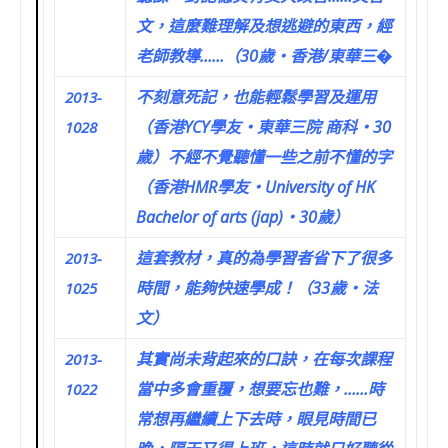
文，這麼難理解及想逃避的東西，經
老師教導……（30歲‧香港/東華三�
不刻意死記，也能輕鬆學習及運用
2013-
（香港YCY學友‧東華三院 商科‧30
1028
歲）不經不覺聽懂一些之前不懂的字
（香港HMR學友‧University of HK
Bachelor of arts (jap)‧30歲）
這套教材，真的為學習者省下了很多
2013-
時間，能夠快速學成！（33歲‧法
1025
文）
其實尚未背起來的口訣，在每次課程
2013-
當中多會重覆，想要忘也難，……時
1022
常想再繼續上下去時，眼見時間已