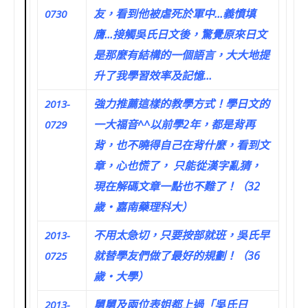
友，看到他被虐死於軍中…義憤填
0730
膺…接觸吳氏日文後，驚覺原來日文
是那麼有結構的一個語言，大大地提
升了我學習效率及記憶…
強力推薦這樣的教學方式！學日文的
2013-
一大福音^^以前學2年，都是背再
0729
背，也不曉得自己在背什麼，看到文
章，心也慌了， 只能從漢字亂猜，
現在解碼文章一點也不難了！（32
歲‧嘉南藥理科大）
不用太急切，只要按部就班，吳氏早
2013-
就替學友們做了最好的規劃！（36
0725
歲‧大學）
舅舅及兩位表姐都上過「吳氏日
2013-