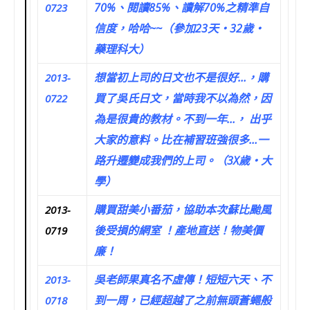
70%、閱讀85%、讀解70%之精準自
0723
信度，哈哈~~（參加23天‧32歲‧
藥理科大）
想當初上司的日文也不是很好…，購
2013-
買了吳氏日文，當時我不以為然，因
0722
為是很貴的教材。不到一年…， 出乎
大家的意料。比在補習班強很多…一
路升遷變成我們的上司。（3X歲‧大
學）
購買甜美小番茄，協助本次蘇比颱風
2013-
後受損的網室 ！產地直送！物美價
0719
廉！
吳老師果真名不虛傳！短短六天、不
2013-
到一周，已經超越了之前無頭蒼蠅般
0718