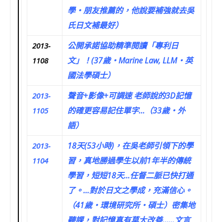
學‧朋友推薦的，他說要補強就去吳
氏日文補最好）
公開承諾協助精準閱讀「專利日
2013-
文」！(37歲‧Marine Law, LLM‧英
1108
國法學碩士）
聲音+影像+可調速 老師說的3D記憶
2013-
的確更容易記住單字…（33歲‧外
1105
語）
18天(53小時)，在吳老師引領下的學
2013-
習，真地勝過學生以前1年半的傳統
1104
學習，短短18天…任督二脈已快打通
了。…對於日文之學成，充滿信心。
（41歲‧環境研究所‧碩士）密集地
聽課，對記憶真有莫大改善……文言