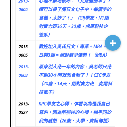
心裡不斷地歡呼：「文法變簡單了，
2013-
還可以很了解日文句子中，每個字的
0605
意義，太妙了！」（GIJ學友‧N1絕
對實力班36天‧30歲‧虎尾科技企
管系）
歡迎加入吳氏日文！專業 + MBA + 中
2013-
日英3語 = 絕對競爭優勢！（MBA）
0605
原來別人花一年的內容，吳老師只花
2013-
不到30小時就教會我了！！CZC學友
0603
（2X歲‧14天‧絕對實力班 虎尾科
技電子）
KPC學友之心得，乍看以為是我自己
2013-
寫的，因為所描述的心得，幾乎同於
0527
我的感想（26歲‧大學‧資訊傳播）