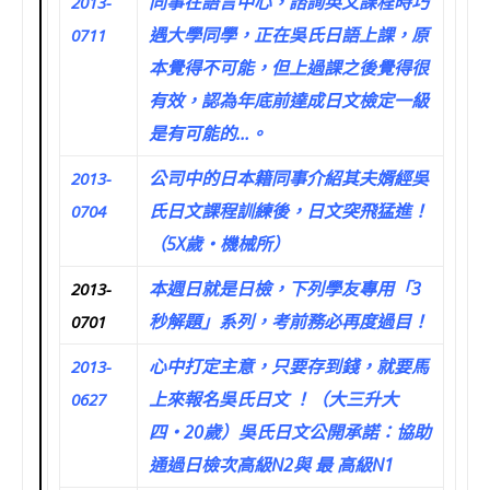
同事在語言中心，諮詢英文課程時巧
2013-
遇大學同學，正在吳氏日語上課，原
0711
本覺得不可能，但上過課之後覺得很
有效，認為年底前達成日文檢定一級
是有可能的…。
公司中的日本籍同事介紹其夫婿經吳
2013-
氏日文課程訓練後，日文突飛猛進！
0704
（5X歲‧機械所）
本週日就是日檢，下列學友專用「3
2013-
秒解題」系列，考前務必再度過目！
0701
心中打定主意，只要存到錢，就要馬
2013-
上來報名吳氏日文 ！（大三升大
0627
四‧20歲）吳氏日文公開承諾：協助
通過日檢次高級N2與 最 高級N1