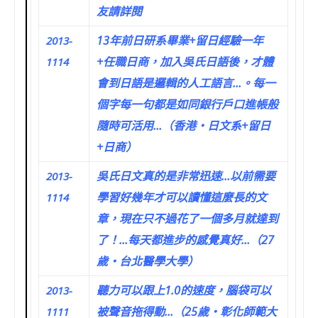
友請詳閱
13年前日研系畢業+留日經驗一年
2013-
+任職日商，加入吳氏日語後，才體
1114
會到日語是邏輯的人工語言…。每一
個字每一句都是如同銀行戶口進帳般
隨時可活用…（香港‧日文系+留日
+日商）
吳氏日文真的是非常迅速…以前需要
2013-
學習好幾年才可以讀懂這麼長的文
1114
章，現在只不過花了一個多月就達到
了！…每天都進步的感覺真好…（27
歲‧台北醫學大學）
聽力可以跟上1.0的速度，腦袋可以
2013-
被聲音拖得動…（25歲‧彰化師範大
1111