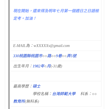
現在開始，還來得及明年七月第一個週日之日語檢
定考。加油！
E-MAIL為：wXXXXXs@gmail.com
330桃園縣桃園市
○○
路
○○
9巷
○○
弄5號
出生年月：
1982年
○
月
(-31歲)
最高學歷：
碩士
學校名稱：
台灣師範大學
科系：
○○
教育所
(無科系)