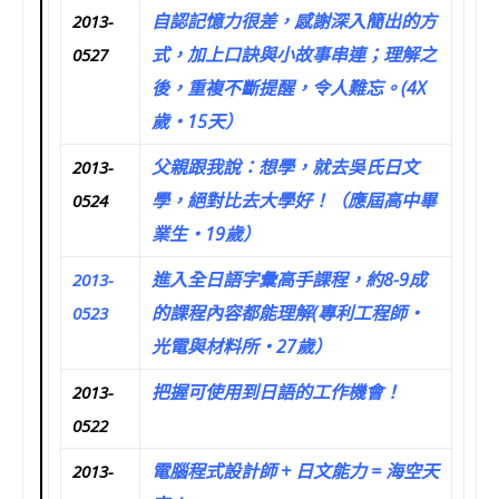
自認記憶力很差，感謝深入簡出的方
2013-
式，加上口訣與小故事串連；理解之
0527
後，重複不斷提醒，令人難忘。(4X
歲‧15天）
父親跟我說：想學，就去吳氏日文
2013-
學，絕對比去大學好！（應屆高中畢
0524
業生‧19歲）
進入全日語字彙高手課程，約8-9成
2013-
的課程內容都能理解(專利工程師‧
0523
光電與材料所‧27歲）
把握可使用到日語的工作機會！
2013-
0522
電腦程式設計師 + 日文能力 = 海空天
2013-