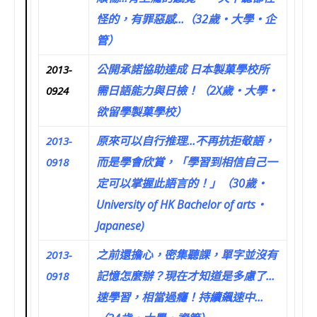
怪的，有罪惡感…（32歲‧大學‧企
管）
公開承諾協助達成 日本製菓學校所
2013-
需日語能力與日檢！（2X歲‧大學‧
0924
欲留學製菓學校）
原來可以自行推理…不再抗拒敬語，
2013-
而是學會欣賞，「學習到相信自己一
0918
定可以掌握此語言的！」（30歲‧
University of HK Bachelor of arts‧
Japanese)
之前還擔心，密集聽課，單字並沒有
2013-
記憶怎麼辦？現在才知道是多慮了…
0918
速學習，相當過癮！持續飆速中…