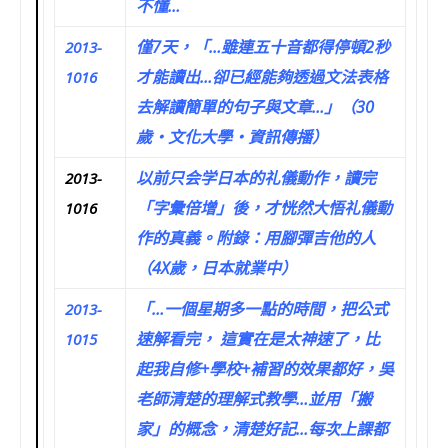
不懂…
僅7天，「…雖連五十音都得停頓2秒
2013-
才能讀出…卻已經能夠透過文法表格
1016
去解讀簡單的句子與文章…」（30
歲‧文化大學‧資訊傳播）
以前只会学日本的礼儀動作，讀完
2013-
「字彙倍增」後，才恍然大悟礼儀動
1016
作的真義。附錄：用腳彈吉他的人
（4X歲，日本就業中）
「…一個星期多一點的時間，把公式
2013-
速解看完， 這實在是太神速了，比
1015
起我自修+學校+補習的效果都好，吳
老師清楚的理解式教學…並用「搬
家」的概念，清楚好記…每次上課都