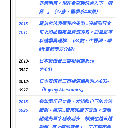
非常期待，現在希望趕快進入下一階
段…」（27歲‧醫學系4年級）
寫信無法表達我的尖叫…沒想到日文
2013-
可以如此輕鬆且清楚的教，而且是可
1011
以讓學員理解…（34歲‧中醫師‧賴
MY醫師學友介紹）
日本安倍晋三首相演講系列
2013-
之-001
0927
日本安倍晋三首相演講系列之-002-
2013-
「Buy my Abenomics」
0927
參加吳氏日文後，才知道自己的方法
2013-
錯誤，原來…密集閱讀下去後，發現
0926
認識的單字越來越多，解讀也越來越
順暢…有上癮的感覺，一天不聽都怪