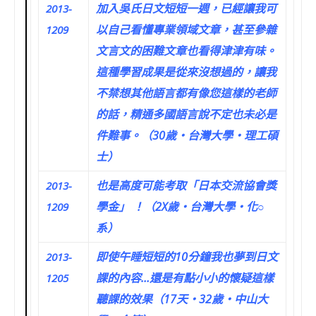
加入吳氏日文短短一週，已經讓我可
2013-
以自己看懂專業領域文章，甚至參雜
1209
文言文的困難文章也看得津津有味。
這種學習成果是從來沒想過的，讓我
不禁想其他語言都有像您這樣的老師
的話，精通多國語言說不定也未必是
件難事。（30歲‧台灣大學‧理工碩
士）
也是高度可能考取「日本交流協會獎
2013-
學金」 ！（2X歲‧台灣大學‧化○
1209
系）
即使午睡短短的10分鐘我也夢到日文
2013-
課的內容…還是有點小小的懷疑這樣
1205
聽課的效果（17天‧32歲‧中山大