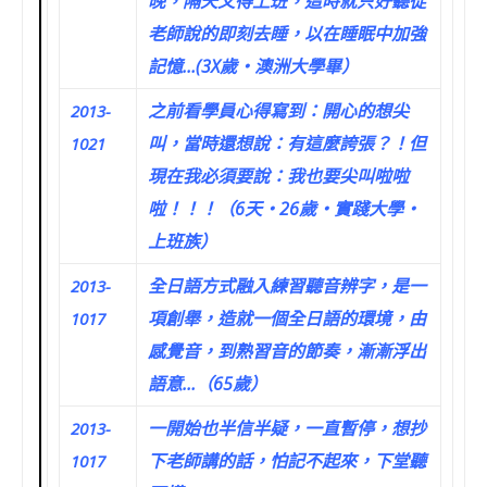
晚，隔天又得上班，這時就只好聽從
老師說的即刻去睡，以在睡眠中加強
記憶…(3X歲‧澳洲大學畢）
之前看學員心得寫到：開心的想尖
2013-
叫，當時還想說：有這麼誇張？！但
1021
現在我必須要說：我也要尖叫啦啦
啦！！！（6天‧26歲‧實踐大學‧
上班族）
全日語方式融入練習聽音辨字，是一
2013-
項創舉，造就一個全日語的環境，由
1017
感覺音，到熟習音的節奏，漸漸浮出
語意…（65歲）
一開始也半信半疑，一直暫停，想抄
2013-
下老師講的話，怕記不起來，下堂聽
1017