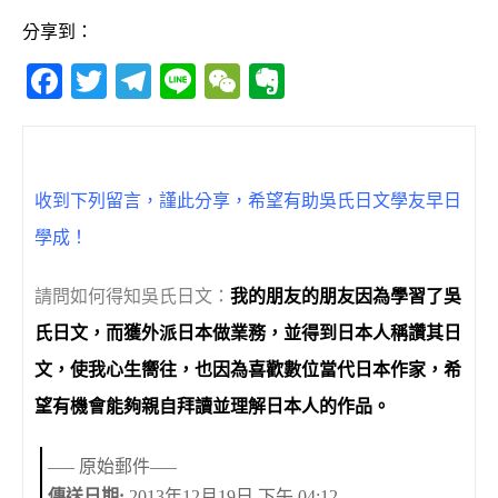
分享到：
F
T
T
Li
W
E
a
w
el
n
e
v
c
it
e
e
C
e
e
te
g
h
r
收到下列留言，謹此分享，希望有助吳氏日文學友早日
b
r
ra
at
n
學成！
o
m
o
o
te
請問如何得知吳氏日文：
我的朋友的朋友因為學習了吳
k
氏日文，而獲外派日本做業務，並得到日本人稱讚其日
文，使我心生嚮往，也因為喜歡數位當代日本作家，希
望有機會能夠親自拜讀並理解日本人的作品。
—– 原始郵件—–
傳送日期:
2013年12月19日 下午 04:12