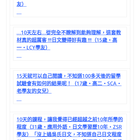
友）
…10天左右…從完全不瞭解到能夠理解，這套教
材真的超厲害 !!!日文變得好有趣 !!!（15歲‧高
一‧LCY學友）
15天就可以自己閱讀，不知道100多天後的留學
試驗會有如何的結果呢！（17歲‧高二‧SCA‧
老學友的女兒）
10天的課程，讓我覺得已經超越之前10年所學的
程度（31歲‧應用外語‧日文學習歷10年‧ZSR
學友）「沒上過吳氏日文，不知道自己日文程度