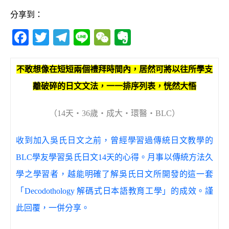
分享到：
F
T
T
Li
W
E
a
w
el
n
e
v
c
it
e
e
C
e
不敢想像在短短兩個禮拜時間內，居然可將以往所學支
e
te
g
h
r
離破碎的日文文法，一一排序列表，恍然大悟
b
r
ra
at
n
o
m
o
（14天‧36歲‧成大‧環醫
‧
BLC
）
o
te
收到加入吳氏日文之前，曾經學習過傳統日文教學的
k
BLC學友學習吳氏日文14天的心得。月事以傳統方法久
學之學習者，越能明確了解吳氏日文所開發的這一套
「Decodothology 解碼式日本語教育工學」的成效。謹
此回覆，一併分享。