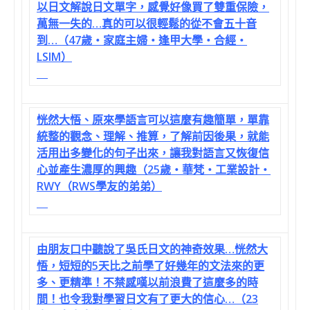
以日文解說日文單字，感覺好像買了雙重保險，
萬無一失的…真的可以很輕鬆的從不會五十音
到…（47歲‧家庭主婦‧逢甲大學‧合經‧
LSIM）
恍然大悟、原來學語言可以這麼有趣簡單，單靠
統整的觀念、理解、推算，了解前因後果，就能
活用出多變化的句子出來，讓我對語言又恢復信
心並產生濃厚的興趣（25歲‧華梵‧工業設計‧
RWY（RWS學友的弟弟）
由朋友口中聽說了吳氏日文的神奇效果…恍然大
悟，短短的5天比之前學了好幾年的文法來的更
多、更精準！不禁感嘆以前浪費了這麼多的時
間！也令我對學習日文有了更大的信心…（23