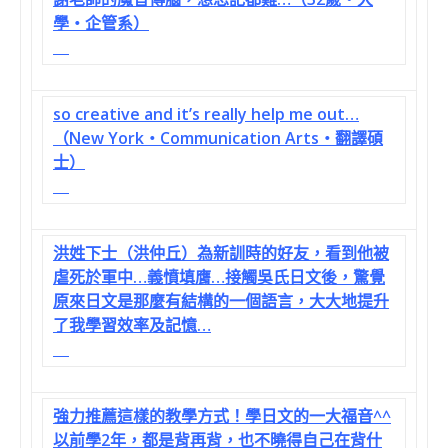
學‧企管系）
so creative and it’s really help me out…
（New York‧Communication Arts‧翻譯碩
士）
洪姓下士（洪仲丘）為新訓時的好友，看到他被
虐死於軍中…義憤填膺…接觸吳氏日文後，驚覺
原來日文是那麼有結構的一個語言，大大地提升
了我學習效率及記憶…
強力推薦這樣的教學方式！學日文的一大福音^^
以前學2年，都是背再背，也不曉得自己在背什