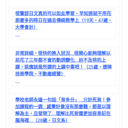
很驚訝日文真的可以如此學習，早知道就不用花
那麼多的時日在過去傳統教學上（19天‧47歲‧
大學會計）
非常詳細，很快的進入狀況…很開心能夠理解以
前花了三年都不會的動詞變化…迫不及待的上
課，這應該是所謂的上課中毒吧！（25歲‧德琳
技術學院‧不動產經營）
學校老師永遠一句話「背多分」…只好死背！參
加課程約一週…感覺好像沒有那麼難，都是以理
解為主，且發現了…理解比死背還更加容易記在
腦海裡…（28歲‧日文系）