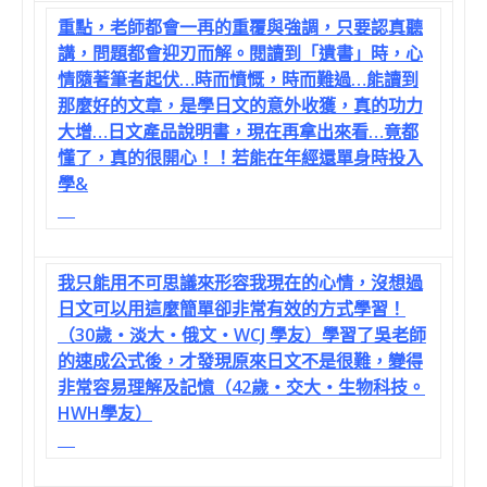
重點，老師都會一再的重覆與強調，只要認真聽
講，問題都會迎刃而解。閱讀到「遺書」時，心
情隨著筆者起伏…時而憤慨，時而難過…能讀到
那麼好的文章，是學日文的意外收獲，真的功力
大增…日文產品說明書，現在再拿出來看…竟都
懂了，真的很開心！！若能在年經還單身時投入
學&
我只能用不可思議來形容我現在的心情，沒想過
日文可以用這麼簡單卻非常有效的方式學習！
（30歲‧淡大‧俄文‧WCJ 學友）學習了吳老師
的速成公式後，才發現原來日文不是很難，變得
非常容易理解及記憶（42歲‧交大‧生物科技。
HWH學友）