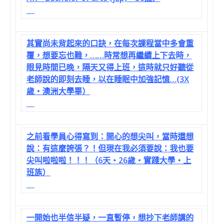
其實尚未背起來的口訣，在每次課程當中多會重
覆，想要忘也難，……時常想再繼續上下去時，
眼見時間已晚，隔天又得上班，這時就只好聽從
老師說的即刻去睡，以在睡眠中加強記憶…(3X
歲‧澳洲大學畢）
之前看學員心得寫到：開心的想尖叫，當時還想
說：有這麼誇張？！但現在我必須要說：我也要
尖叫啦啦啦！！！（6天‧26歲‧實踐大學‧上
班族）
一開始也半信半疑，一直暫停，想抄下老師講的