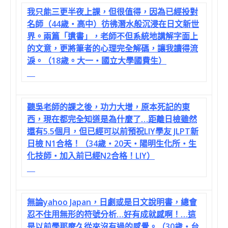
我只能三更半夜上課，但很值得，因為已經投對
名師（44歲‧高中）彷彿潛水般沉浸在日文新世
界。兩篇「遺書」，老師不但系統地講解字面上
的文意，更將筆者的心理完全解碼，讓我讀得流
淚。（18歲。大一‧國立大學國費生）
聽吳老師的課之後，功力大增，原本死記的東
西，現在都完全知道是為什麼了…距離日檢雖然
還有5.5個月，但已經可以前預祝LIY學友 JLPT新
日檢 N1合格！（34歲‧20天‧陽明生化所‧生
化技師‧加入前已經N2合格！LIY）
無論yahoo Japan，日劇或是日文說明書，總會
忍不住用無形的符號分析…好有成就感啊！…這
是以前學那麼久從來沒有過的感覺。（30歲‧台