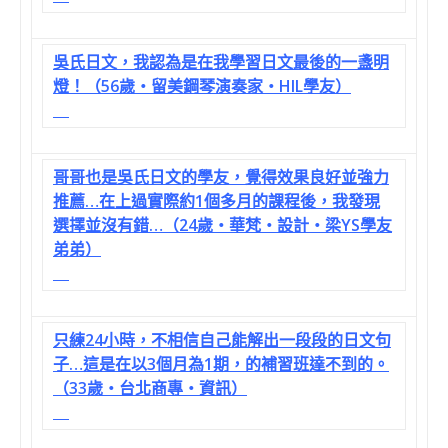
吳氏日文，我認為是在我學習日文最後的一盞明
燈！（56歲‧留美鋼琴演奏家‧HIL學友）
哥哥也是吳氏日文的學友，覺得效果良好並強力
推薦…在上過實際約1個多月的課程後，我發現
選擇並沒有錯…（24歲‧華梵‧設計‧梁YS學友
弟弟）
只練24小時，不相信自己能解出一段段的日文句
子…這是在以3個月為1期，的補習班達不到的。
（33歲‧台北商專‧資訊）