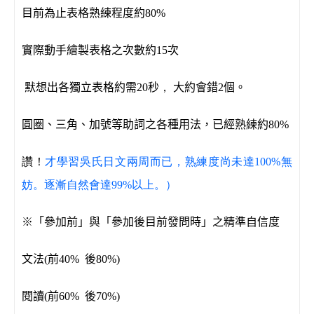
目前為止表格熟練程度約
80%
實際動手繪製表格之次數約
15
次
默想出各獨立表格約需
20
秒
，
大約會錯
2
個。
圓圈、三角、加號等助詞之各種用法，已經熟練約
80%
讚！
才學習吳氏日文兩周而已，熟練度尚未達100%無
妨。
逐漸自然會達99%以上。）
※「參加前」與「參加後目前發問時」之精準自信度
文法
(
前
40%
後
80%)
閱讀
(
前
60%
後
70%)