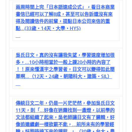
兩周時間上完「日本語速成公式」，看日本商業
書信已經可以了解8成，甚至可以告訴還沒有來
得及閱讀信件的前輩，提點日本公司來信的重
點…(33歲‧14天‧大學‧HYS)
吳氏日文，真的沒有讓我失望，學習速度增加很
多，…10小時相當於一般上課20小時的內容了
！！原來懂漢字之學習者，日文可以變得如此簡
單啊…（12天‧24歲‧朝陽科大‧建築‧SJL）
傳統日文二年，仍是一片茫茫然，參加吳氏日文
11天，則「…好像在迷霧找到一盞燈，以前學的
文法都組織了起來，吳老師讓日文有了邏輯，好
像追連續劇一樣欲罷不能，…前所未有的學習經
驗，好期待接下來的課程…」（30歲‧台大‧農