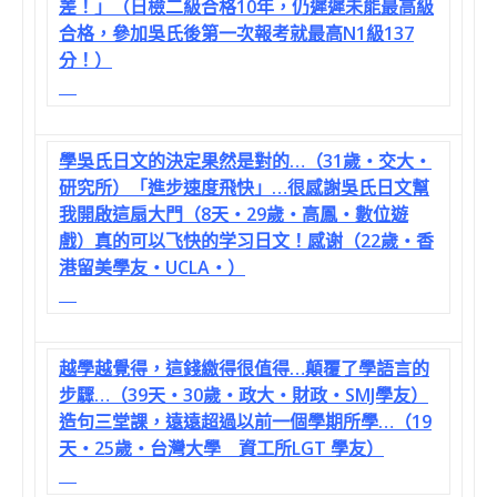
差！」（日檢二級合格10年，仍遲遲未能最高級
合格，參加吳氏後第一次報考就最高N1級137
分！）
學吳氏日文的決定果然是對的…（31歲‧交大‧
研究所）「進步速度飛快」…很感謝吳氏日文幫
我開啟這扇大門（8天‧29歲‧高鳳‧數位遊
戲）真的可以飞快的学习日文！感谢（22歲‧香
港留美學友‧UCLA‧）
越學越覺得，這錢繳得很值得…顛覆了學語言的
步驟…（39天‧30歲‧政大‧財政‧SMJ學友）
造句三堂課，遠遠超過以前一個學期所學…（19
天‧25歲‧台灣大學 資工所LGT 學友）