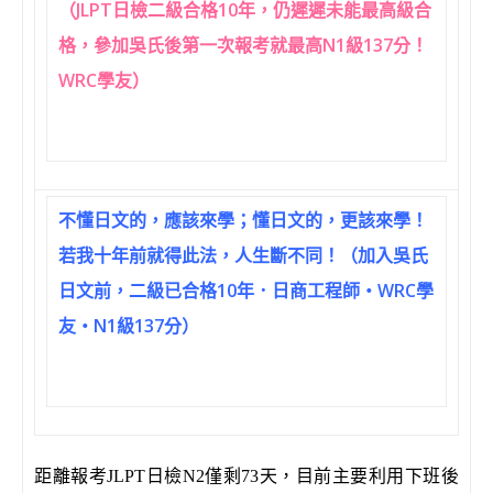
（JLPT日檢二級合格10年，仍遲遲未能最高級合
格，參加吳氏後第一次報考就最高N1級137分！
WRC學友）
不懂日文的，應該來學；懂日文的，更該來學！
若我十年前就得此法，人生斷不同！（加入吳氏
日文前，二級已合格10年．日商工程師‧WRC學
友‧N1級137分）
距離報考JLPT日檢
N2
僅剩
73
天，目前主要利用下班後