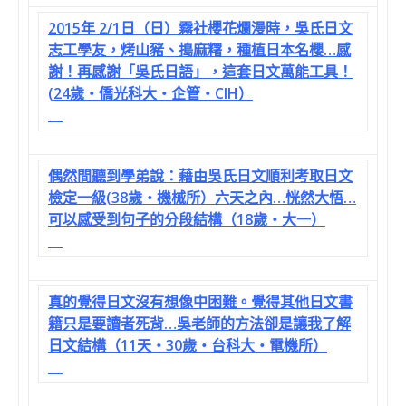
2015年 2/1日（日）霧社櫻花爛漫時，吳氏日文
志工學友，烤山豬、搗麻糬，種植日本名櫻…感
謝！再感謝「吳氏日語」，這套日文萬能工具！
(24歲‧僑光科大‧企管‧CIH）
偶然間聽到學弟說：藉由吳氏日文順利考取日文
檢定一級(38歲‧機械所）六天之內…恍然大悟…
可以感受到句子的分段結構（18歲‧大一）
真的覺得日文沒有想像中困難。覺得其他日文書
籍只是要讀者死背…吳老師的方法卻是讓我了解
日文結構（11天‧30歲‧台科大‧電機所）