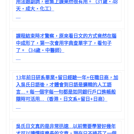
用法跟副詞，密集上課果然很有用。（31歲‧48
天‧成大‧化工）
課程結束時才驚察，原來看日文的方式竟然在腦
中成形了，第一次會用字典查單字了，看句子
了。（34歲‧中醫師）
13年前日研系畢業+留日經驗一年+任職日商，加
入吳氏日語後，才體會到日語是邏輯的人工語
言…。每一個字每一句都是如同銀行戶口進帳般
隨時可活用…（香港‧日文系+留日+日商）
吳氏日文真的是非常迅速…以前需要學習好幾年
才可以讀懂這麼長的文章，現在只不過花了一個