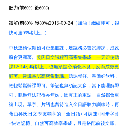
聽力
(
前
60%
後
60%)
2015-09-24
讀解
(
前
60%
後
80%
（加油！繼續即可，很
)
快可達99%以上。）
中秋連續假期如可密集聽課，建議務必嘗試聽課，成效
將會更顯著。
吳氏日文課程可高密集學成，一天即使聽
課12~14小時以上，也無須擔心消化不良，反而成效更
顯著。建議嘗試高密集聽課。
聽課就好。準備好飲料，
輕輕鬆鬆聽課即可。筆記也無須記太多，當下能理解即
可，聽過無法記得亦無妨，因真正的重點，自然都會重
複出現。單字、片語也留待進入全日語聽力訓練時，再
藉由吳氏日文學友獨享的「全日語+可調速+同步字幕
+快速記憶」自然可高效率學成，且是搭配前後文脈、