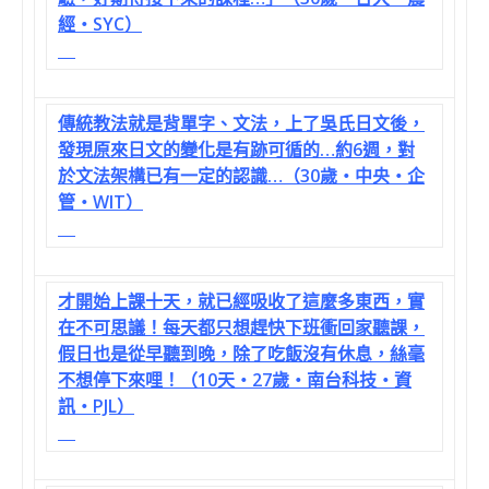
經‧SYC）
傳統教法就是背單字、文法，上了吳氏日文後，
發現原來日文的變化是有跡可循的…約6週，對
於文法架構已有一定的認識…（30歲‧中央‧企
管‧WIT）
才開始上課十天，就已經吸收了這麼多東西，實
在不可思議！每天都只想趕快下班衝回家聽課，
假日也是從早聽到晚，除了吃飯沒有休息，絲毫
不想停下來哩！（10天‧27歲‧南台科技‧資
訊‧PJL）