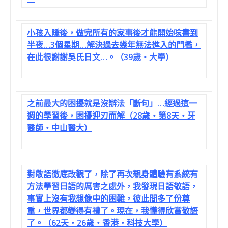
小孩入睡後，做完所有的家事後才能開始唸書到
半夜…3個星期…解決過去幾年無法進入的門檻，
在此很謝謝吳氏日文…。（39歲‧大學）
之前最大的困擾就是沒辦法「斷句」…經過這一
週的學習後，困擾迎刃而解（28歲‧第8天‧牙
醫師‧中山醫大）
對敬語徹底改觀了，除了再次親身體驗有系統有
方法學習日語的厲害之處外，我發現日語敬語，
事實上沒有我想像中的困難，彼此間多了份尊
重，世界都變得有禮了。現在，我懂得欣賞敬語
了。（62天‧26歲‧香港‧科技大學）