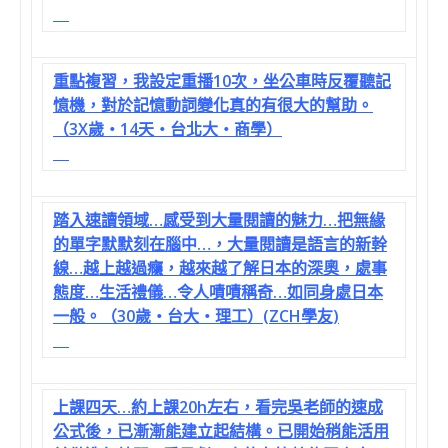
重點複習，我設定重播10次，坐公車時反覆聽記
憶機，對於記憶動詞變化真的有很大的幫助。
（3X歲‧14天‧台北大‧商學）
踏入速讀領域…感受到大量閱讀的魅力…把無緣
的單字默默刻在腦中…，大量閱讀是語言的新幹
線…越上越過癮，越來越了解日本的深奧，處事
態度…生活禮儀…令人嘖嘖稱奇…如同身處日本
一般。（30歲‧台大‧理工）(ZCH學友)
上課四天…約上課20h左右，看完吳老師的速成
公式後，已漸漸能建立起結構。已開始稍能活用