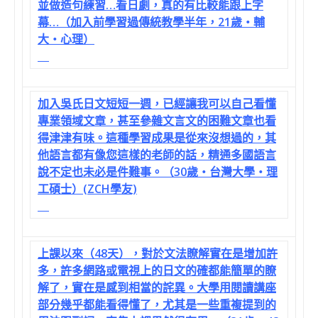
並做造句練習…看日劇，真的有比較能跟上字
幕…（加入前學習過傳統教學半年，21歲‧輔
大‧心理）
加入吳氏日文短短一週，已經讓我可以自己看懂
專業領域文章，甚至參雜文言文的困難文章也看
得津津有味。這種學習成果是從來沒想過的，其
他語言都有像您這樣的老師的話，精通多國語言
說不定也未必是件難事。（30歲‧台灣大學‧理
工碩士）(ZCH學友)
上課以來（48天），對於文法瞭解實在是增加許
多，許多網路或電視上的日文的確都能簡單的瞭
解了，實在是感到相當的詫異。大學用閱讀講座
部分幾乎都能看得懂了，尤其是一些重複提到的