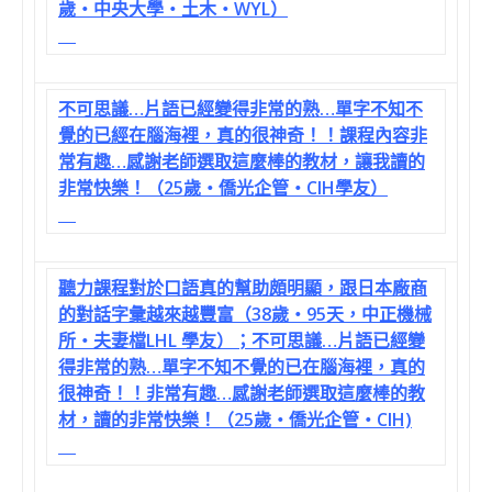
歲‧中央大學‧土木‧WYL）
不可思議…片語已經變得非常的熟…單字不知不
覺的已經在腦海裡，真的很神奇！！課程內容非
常有趣…感謝老師選取這麼棒的教材，讓我讀的
非常快樂！（25歲‧僑光企管‧CIH學友）
聽力課程對於口語真的幫助頗明顯，跟日本廠商
的對話字彙越來越豐富（38歲‧95天，中正機械
所‧夫妻檔LHL 學友）；不可思議…片語已經變
得非常的熟…單字不知不覺的已在腦海裡，真的
很神奇！！非常有趣…感謝老師選取這麼棒的教
材，讀的非常快樂！（25歲‧僑光企管‧CIH)