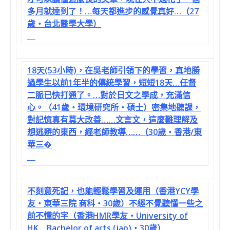
多月就達到了！…每天都進步的感覺真好…（27
歲‧台北醫學大學）
18天(53小時)，在吳老師引領下的學習，真地勝
過學生以前1年半的傳統學習，短短18天…任督
二脈已快打通了。…對於日文之學成，充滿信
心。（41歲‧環境研究所‧碩士）密集地聽課，
對記憶真有莫大改善……文言文，這麼難理解及
想逃避的東西，經老師教導……（30歲‧香港/東
華三�
不刻意死記，也能輕鬆學習及運用（香港YCY學
友‧東華三院 商科‧30歲）不經不覺聽懂一些之
前不懂的字（香港HMR學友‧University of
HK Bachelor of arts (jap)‧30歲）