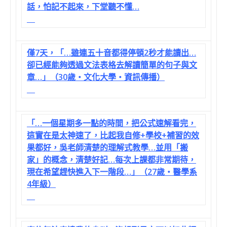
話，怕記不起來，下堂聽不懂…
僅7天，「…雖連五十音都得停頓2秒才能讀出…
卻已經能夠透過文法表格去解讀簡單的句子與文
章…」（30歲‧文化大學‧資訊傳播）
「…一個星期多一點的時間，把公式速解看完，
這實在是太神速了，比起我自修+學校+補習的效
果都好，吳老師清楚的理解式教學…並用「搬
家」的概念，清楚好記…每次上課都非常期待，
現在希望趕快進入下一階段…」（27歲‧醫學系
4年級）