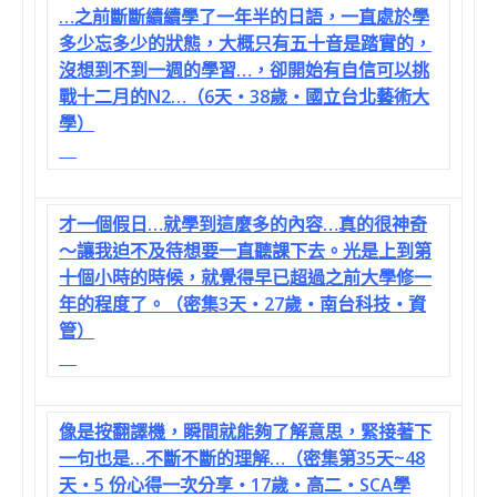
…之前斷斷續續學了一年半的日語，一直處於學
多少忘多少的狀態，大概只有五十音是踏實的，
沒想到不到一週的學習…，卻開始有自信可以挑
戰十二月的N2…（6天‧38歲‧國立台北藝術大
學）
才一個假日…就學到這麼多的內容…真的很神奇
～讓我迫不及待想要一直聽課下去。光是上到第
十個小時的時候，就覺得早已超過之前大學修一
年的程度了。（密集3天‧27歲‧南台科技‧資
管）
像是按翻譯機，瞬間就能夠了解意思，緊接著下
一句也是…不斷不斷的理解…（密集第35天~48
天‧5 份心得一次分享‧17歲‧高二‧SCA學