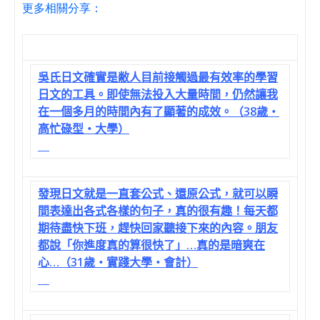
更多相關分享：
吳氏日文確實是敝人目前接觸過最有效率的學習
日文的工具。即使無法投入大量時間，仍然讓我
在一個多月的時間內有了顯著的成效。（38歲‧
高忙碌型‧大學）
發現日文就是一直套公式、還原公式，就可以瞬
間表達出各式各樣的句子，真的很有趣！每天都
期待盡快下班，趕快回家聽接下來的內容。朋友
都說「你進度真的算很快了」…真的是暗爽在
心…（31歲‧實踐大學‧會計）