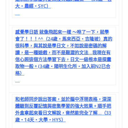
大‧農經‧SYC）
感覺學日語 就像飛起來一樣 ～咻了一下，就學
會了！！！^^（24歲‧馬來西亞‧吉隆坡）真的
很科學，與其說是學日文，不如說是密碼的解
讀，是一種遊戲，而不是艱澀的文法…我現在有
信心照這個方法學習下去，日文一級根本是探囊
取物一般。(34歲‧陽明生化所‧加入前N2已合
格）
和老師同步說出答案，並於腦中浮現表格，深深
體驗到反覆記憶與密集學習的強大效果。順手把
外盒拿起來看日文解說，竟然能完全了解…（33
歲‧14天‧大學‧HYS）