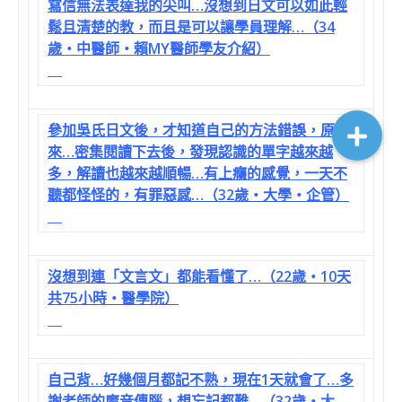
寫信無法表達我的尖叫…沒想到日文可以如此輕
鬆且清楚的教，而且是可以讓學員理解…（34
歲‧中醫師‧賴MY醫師學友介紹）
參加吳氏日文後，才知道自己的方法錯誤，原
來…密集閱讀下去後，發現認識的單字越來越
多，解讀也越來越順暢…有上癮的感覺，一天不
聽都怪怪的，有罪惡感…（32歲‧大學‧企管）
沒想到連「文言文」都能看懂了…（22歲‧10天
共75小時‧醫學院）
自己背…好幾個月都記不熟，現在1天就會了…多
謝老師的魔音傳腦，想忘記都難…（32歲‧大